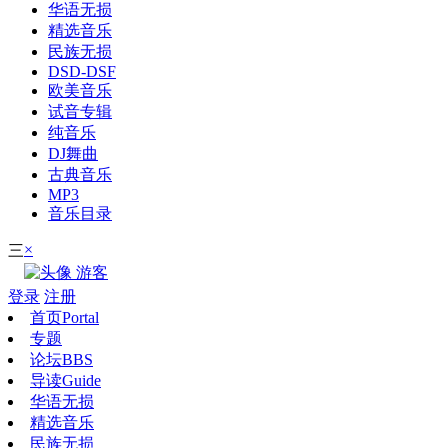
华语无损
精选音乐
民族无损
DSD-DSF
欧美音乐
试音专辑
纯音乐
DJ舞曲
古典音乐
MP3
音乐目录
×
三
游客
登录
注册
首页
Portal
专题
论坛
BBS
导读
Guide
华语无损
精选音乐
民族无损