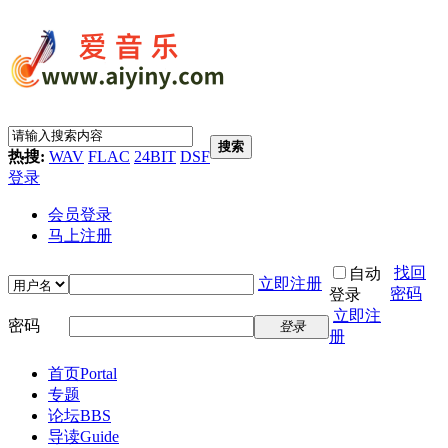
搜索
热搜:
WAV
FLAC
24BIT
DSF
登录
会员登录
马上注册
找回
自动
立即注册
密码
登录
立即注
密码
登录
册
首页
Portal
专题
论坛
BBS
导读
Guide