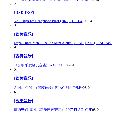
2.
[DSD-DSF]
VA - High-res Headphone Blast (2022) [DSD64]
08-04
3.
[欧美音乐]
aespa - Rich Man - The 6th Mini Album [GENIE] 2025(FLAC 24bi
4.
[古典音乐]
《交响乐发烧试音碟》WAV+CUE
08-04
5.
[欧美音乐]
Adele 《19》（黑胶转录）FLAC 24bit/96kHz
08-04
6.
[欧美音乐]
露西安娜·索扎《新派巴萨诺瓦》 2007 FLAC+CUE
08-04