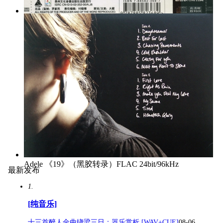
《交响乐发烧试音碟》WAV+CUE
Adele 《19》（黑胶转录）FLAC 24bit/96kHz
最新发布
1.
[纯音乐]
十三首醉人金曲绕梁三日：器乐赏析 [WAV+CUE]
08-06