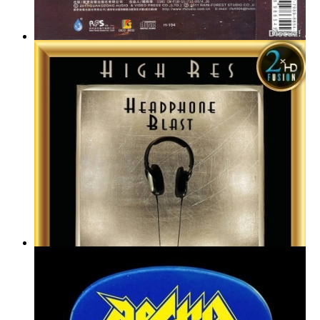
十三首醉人金曲绕梁三日：器乐赏析 [WAV+CUE]
VA - High-res Headphone Blast (2022) [DSD64]