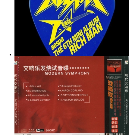
aespa - Rich Man - The 6th Mini Album [GENIE]