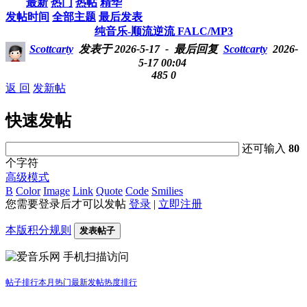
最新
热门
热帖
精华
发帖时间
全部主题
最后发表
纯音乐-顺流逆流 FALC/MP3
Scottcarty
发表于 2026-5-17
- 最后回复
Scottcarty
2026-
5-17 00:04
485
0
返 回
发新帖
快速发帖
还可输入
80
个字符
高级模式
B
Color
Image
Link
Quote
Code
Smilies
您需要登录后才可以发帖
登录
|
立即注册
本版积分规则
发表帖子
手机扫描访问
帖子排行
本月热门
最新发帖
热度排行