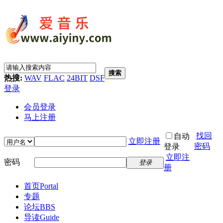
搜索
热搜:
WAV
FLAC
24BIT
DSF
登录
会员登录
马上注册
找回
自动
立即注册
密码
登录
立即注
密码
登录
册
首页
Portal
专题
论坛
BBS
导读
Guide