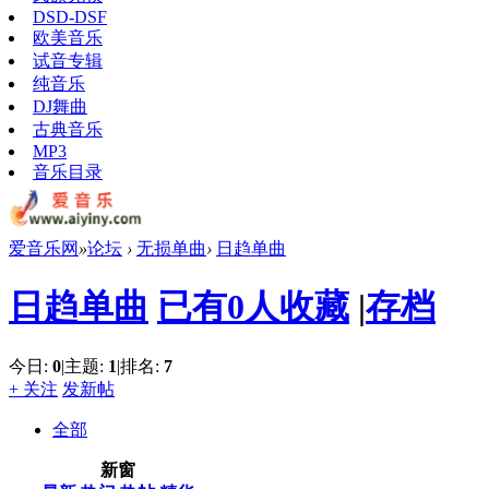
DSD-DSF
欧美音乐
试音专辑
纯音乐
DJ舞曲
古典音乐
MP3
音乐目录
爱音乐网
»
论坛
›
无损单曲
›
日趋单曲
日趋单曲
已有0人收藏
|
存档
今日:
0
|
主题:
1
|
排名:
7
+ 关注
发新帖
全部
新窗