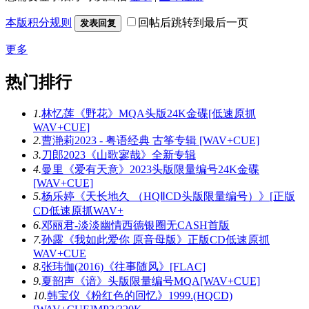
本版积分规则
回帖后跳转到最后一页
发表回复
更多
热门排行
1.
林忆莲《野花》MQA头版24K金碟[低速原抓
WAV+CUE]
2.
曹滟莉2023 - 粤语经典 古筝专辑 [WAV+CUE]
3.
刀郎2023《山歌寥哉》全新专辑
4.
曼里《爱有天意》2023头版限量编号24K金碟
[WAV+CUE]
5.
杨乐婷《天长地久 （HQⅡCD头版限量编号）》[正版
CD低速原抓WAV+
6.
邓丽君-淡淡幽情西德银圈无CASH首版
7.
孙露《我如此爱你 原音母版》正版CD低速原抓
WAV+CUE
8.
张玮伽(2016)《往事随风》[FLAC]
9.
夏韶声《谙》头版限量编号MQA[WAV+CUE]
10.
韩宝仪《粉红色的回忆》1999.(HQCD)