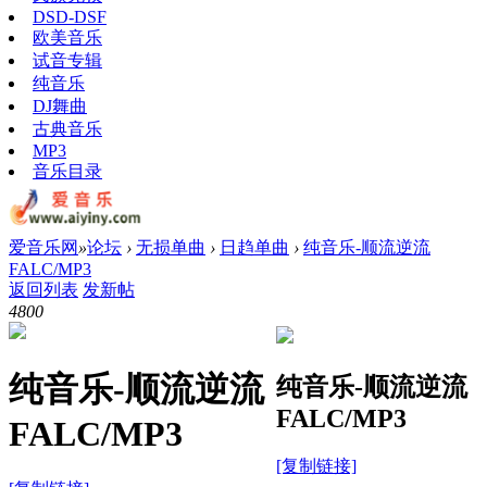
DSD-DSF
欧美音乐
试音专辑
纯音乐
DJ舞曲
古典音乐
MP3
音乐目录
爱音乐网
»
论坛
›
无损单曲
›
日趋单曲
›
纯音乐-顺流逆流
FALC/MP3
返回列表
发新帖
480
0
纯音乐-顺流逆流
纯音乐-顺流逆流
FALC/MP3
FALC/MP3
[复制链接]