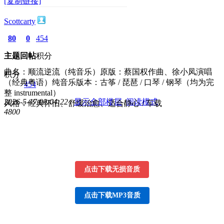
[复制链接]
Scottcarty
80
0
454
主题
回帖
积分
曲名：
顺流逆流（纯音乐）
原版：蔡国权作曲、徐小凤演唱
积分
（经典粤语）纯音乐版本：
古筝 / 琵琶 / 口琴 / 钢琴
（均为完
454
整 instrumental）
2026-5-17 00:04:22
/
显示全部楼层
/
阅读模式
风格：经典怀旧、舒缓治愈、适合静心 / 车载
480
0
点击下载无损音质
点击下载MP3音质