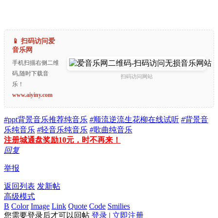
📱 扫码访问爱
音乐网
手机扫描右侧二维
码,随时下载音
扫码访问网站
乐！
www.aiyiny.com
#
ppt背景音乐推荐纯音乐
#
顺流逆流生花柳在线试听
#
背景音
乐纯音乐
#
轻音乐纯音乐
#
歌曲纯音乐
注册城通盘奖励10元，时不再来！
回复
举报
返回列表
发新帖
高级模式
B
Color
Image
Link
Quote
Code
Smilies
您需要登录后才可以回帖
登录
|
立即注册