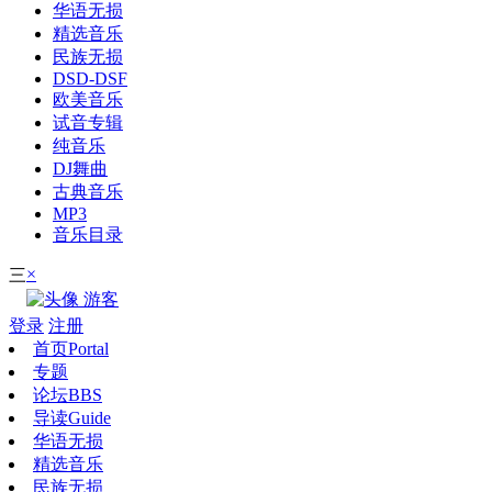
华语无损
精选音乐
民族无损
DSD-DSF
欧美音乐
试音专辑
纯音乐
DJ舞曲
古典音乐
MP3
音乐目录
×
三
游客
登录
注册
首页
Portal
专题
论坛
BBS
导读
Guide
华语无损
精选音乐
民族无损