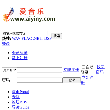
搜索
热搜:
WAV
FLAC
24BIT
DSF
登录
会员登录
马上注册
找回
自动
立即注册
密码
登录
立即注
密码
登录
册
首页
Portal
专题
论坛
BBS
导读
Guide