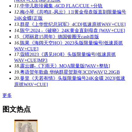
[WAV+CUE]MP3/320K
11.
中华儿歌珍藏集 -6CD FLAC/CUE +分轨
12.
梅小琴《共鸣II -风云》1∶1黄金母盘版直刻限量编号
24K金蝶[正版
13.
群星《上华世纪总冠军》4CD[低速原抓WAV+CUE]
14.
陈宁.2024 -《破晓》24K黄金直刻母盘 [WAV+CUE]
15.
《邓丽君15周年》德国银圈无cash首版
16.
陈果《海阔天空HQ》2023头版限量编号[低速原抓
WAV+CUE]
17.
蔻晴2023《遇见HQⅡ》头版限量编号[低速原抓
WAV+CUE]MP3
18.
露云娜-《下雨天》MQA限量版[WAV+整轨]
19.
粤语贺年歌曲 华纳群星贺新年3CD[WAV]2.20GB
20.
曼里《天若有情》头版限量编号24K金碟 2023[低速
原抓WAV+CUE]
更多
图文热点