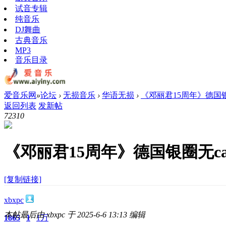
试音专辑
纯音乐
DJ舞曲
古典音乐
MP3
音乐目录
爱音乐网
»
论坛
›
无损音乐
›
华语无损
›
《邓丽君15周年》德国银
返回列表
发新帖
7231
0
《邓丽君15周年》德国银圈无ca
[复制链接]
xbxpc
本帖最后由 xbxpc 于 2025-6-6 13:13 编辑
1865
1
1万