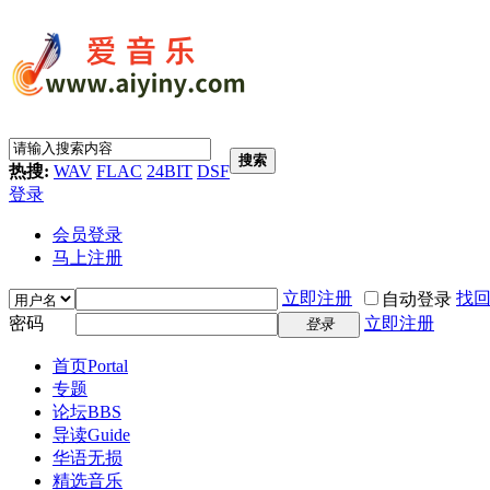
搜索
热搜:
WAV
FLAC
24BIT
DSF
登录
会员登录
马上注册
立即注册
找
自动登录
密码
立即注册
登录
首页
Portal
专题
论坛
BBS
导读
Guide
华语无损
精选音乐