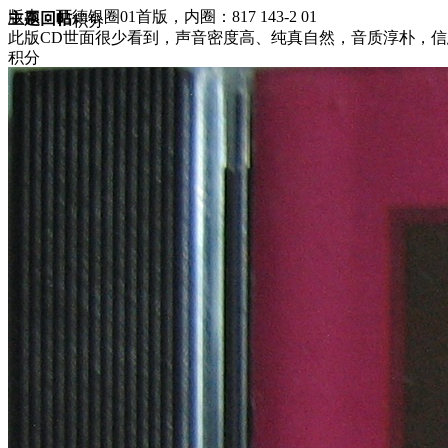
版本：西德银圈01首版，内圈：817 143-2 01
主题
回帖
积分
此版CD世面很少看到，声音密度高、纯真自然，音质淳朴，信
积分
10117
2024-4-13 18:07:54
/
显示全部楼层
/
阅读模式
7231
0