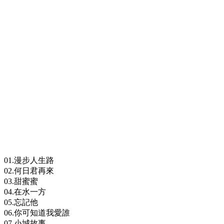
01.漫步人生路
02.何日君再來
03.甜蜜蜜
04.在水一方
05.忘記他
06.你可知道我愛誰
07.小城故事