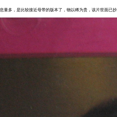
息量多，是比较接近母带的版本了，物以稀为贵，该片世面已抄