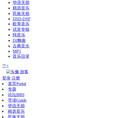
华语无损
精选音乐
民族无损
DSD-DSF
欧美音乐
试音专辑
纯音乐
DJ舞曲
古典音乐
MP3
音乐目录
×
三
游客
登录
注册
首页
Portal
专题
论坛
BBS
导读
Guide
华语无损
精选音乐
民族无损