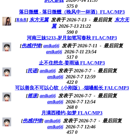
的人是我
2026-7-14 11:37
575
0
落日微醺 - 落日微醺（晚风中一杯酒）FLAC/MP3
[
R&B
]
东方无翼
发表于 2026-7-13
- 最后回复
东方无
翼
2026-7-13 21:22
590
0
河南三妹5233-岁月如笔写春秋 FLAC/MP3
[
伤感抒情
]
anika66
发表于 2026-7-11
- 最后回复
anika66
2026-7-11 23:54
517
0
止不住想念-姜雨涵 FLAC/MP3
[
民谣
]
anika66
发表于 2026-7-7
- 最后回复
anika66
2026-7-7 12:59
422
0
可以善良不可以心软（小刚版）-烟嗓船长 FALC/MP3
[
摇滚
]
anika66
发表于 2026-7-7
- 最后回复
anika66
2026-7-7 12:54
268
0
月满西楼约-如梦 FLAC/MP3
[
伤感抒情
]
anika66
发表于 2026-7-7
- 最后回复
anika66
2026-7-7 12:46
457
0