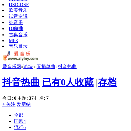
DSD-DSF
欧美音乐
试音专辑
纯音乐
DJ舞曲
古典音乐
MP3
音乐目录
爱音乐网
»
论坛
›
无损单曲
›
抖音热曲
抖音热曲
已有0人收藏
|
存档
今日:
0
|
主题:
37
|
排名:
7
+ 关注
发新帖
1
2
全部
国风
4
/
2
流行
6