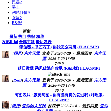
页
民谣
2
下
爵士
一
伤感抒情
9
页
摇滚
2
R&B
6
新窗
最新
热门
热帖
精华
发帖时间
全部主题
最后发表
李佳薇 - 甲乙丙丁 (你我怎么两清) FLAC/MP3
[
国风
]
东方无翼
发表于 2026-7-20
- 最后回复
东方无
翼
2026-7-20 13:50
749
0
落日微醺-乘风破浪向你飘 (R&B版) FLAC/MP3
[
R&B
]
东方无翼
发表于 2026-7-20
- 最后回复
东方无
翼
2026-7-20 13:46
364
0
阿图表妹 / 寂寞阿图 - 你有没有真的爱过我 (对唱版)
FLAC/MP3
[
流行
]
爱你的人是我
发表于 2026-7-14
- 最后回复
爱你