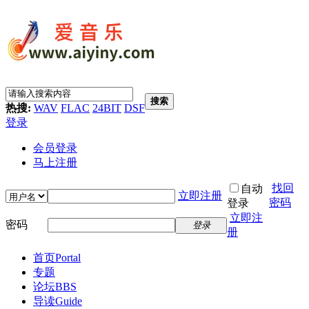
搜索
热搜:
WAV
FLAC
24BIT
DSF
登录
会员登录
马上注册
找回
自动
立即注册
密码
登录
立即注
密码
登录
册
首页
Portal
专题
论坛
BBS
导读
Guide