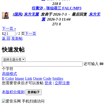
218
0
任素汐 - 张仙语三 FALC/MP3
[
国风
]
东方无翼
发表于 2026-7-3
- 最后回复
东方无
翼
2026-7-3 11:44
271
0
下一页 »
1
2
/ 2 页
下一页
返 回
发新帖
快速发帖
还可输入
80
个字符
高级模式
B
Color
Image
Link
Quote
Code
Smilies
您需要登录后才可以发帖
登录
|
立即注册
本版积分规则
发表帖子
手机扫描访问