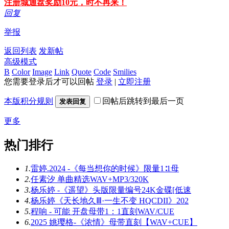
注册城通盘奖励10元，时不再来！
回复
举报
返回列表
发新帖
高级模式
B
Color
Image
Link
Quote
Code
Smilies
您需要登录后才可以回帖
登录
|
立即注册
本版积分规则
回帖后跳转到最后一页
发表回复
更多
热门排行
1.
雷婷.2024 -《每当想你的时候》限量1∶1母
2.
任素汐 单曲精选WAV+MP3/320K
3.
杨乐婷 -《遥望》头版限量编号24K金碟[低速
4.
杨乐婷《天长地久Ⅲ·一生不变 HQCDII》202
5.
程响 - 可能 开盘母带1：1直刻WAV/CUE
6.
2025 姚璎格-《浓情》母带直刻【WAV+CUE】