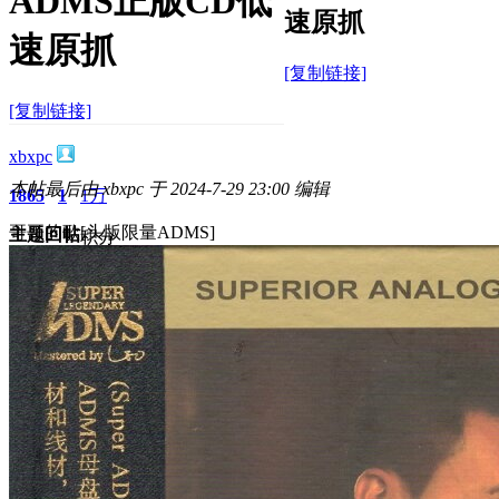
ADMS正版CD低
速原抓
速原抓
[复制链接]
[复制链接]
xbxpc
本帖最后由 xbxpc 于 2024-7-29 23:00 编辑
1865
1
1万
哥哥的歌[头版限量ADMS]
主题
回帖
积分
积分
10117
2024-7-23 14:41:10
/
显示全部楼层
/
阅读模式
3015
0