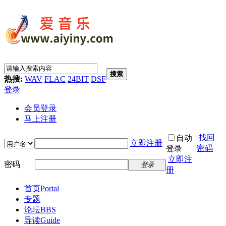
搜索
热搜:
WAV
FLAC
24BIT
DSF
登录
会员登录
马上注册
找回
自动
立即注册
密码
登录
立即注
密码
登录
册
首页
Portal
专题
论坛
BBS
导读
Guide