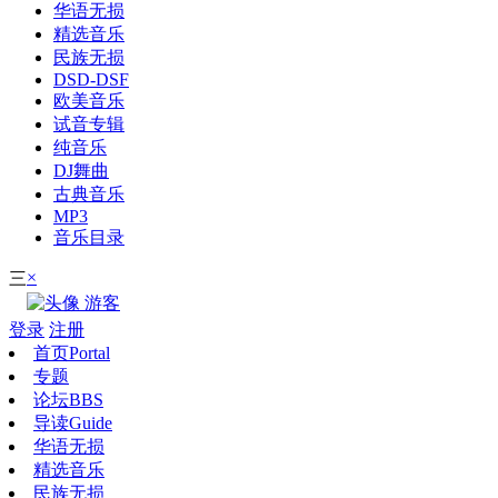
华语无损
精选音乐
民族无损
DSD-DSF
欧美音乐
试音专辑
纯音乐
DJ舞曲
古典音乐
MP3
音乐目录
×
三
游客
登录
注册
首页
Portal
专题
论坛
BBS
导读
Guide
华语无损
精选音乐
民族无损