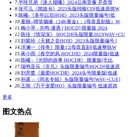
7.
半吨兄弟《迷人烟嗓》2024云南音像 开盘母
8.
张可儿《闻故乡》2023头版纯银CD[低速原抓W
9.
陈曦-《多年以后HQII》2023头版限量编号[低
10.
童丽--啼笑姻缘（24K黄金1：1母盘直刻版）W
11.
梅小琴 - 共鸣·潇洒 [ HQCD] 限量版 2024
12.
陈佳《情深深》 HQCDII头版限量2023[WAV+CU
13.
刘紫玲《天籁之音HQII》2023头版限量编号 [
14.
洋澜一《传奇》限量1∶1母盘直刻[低速整轨W
15.
蒋小雨《夜空的风 HQCDII》2024限量版[低速
16.
陈曦 -《光阴的故事 HQCDⅡ》 限量版[无比
17.
瑞鸣音乐《非凡》头版限量编号HQCD[低速原
18.
刘亮鹭《最爱HQCDⅡ》2024头号限量版[低速
19.
孙露 --《同名专辑》头版限量编号[WAV+CUE]
20.
王闻《万千宠爱HQ》头版限量编号 低速原抓
更多
图文热点