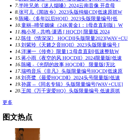
7.
半吨兄弟《迷人烟嗓》2024云南音像 开盘母
8.
张可儿《闻故乡》2023头版纯银CD[低速原抓W
9.
陈曦-《多年以后HQII》2023头版限量编号[低
10.
童丽--啼笑姻缘（24K黄金1：1母盘直刻版）W
11.
梅小琴 - 共鸣·潇洒 [ HQCD] 限量版 2024
12.
陈佳《情深深》 HQCDII头版限量2023[WAV+CU
13.
刘紫玲《天籁之音HQII》2023头版限量编号 [
14.
洋澜一《传奇》限量1∶1母盘直刻[低速整轨W
15.
蒋小雨《夜空的风 HQCDII》2024限量版[低速
16.
陈曦 -《光阴的故事 HQCDⅡ》 限量版[无比
17.
瑞鸣音乐《非凡》头版限量编号HQCD[低速原
18.
刘亮鹭《最爱HQCDⅡ》2024头号限量版[低速
19.
孙露 --《同名专辑》头版限量编号[WAV+CUE]
20.
王闻《万千宠爱HQ》头版限量编号 低速原抓
更多
图文热点