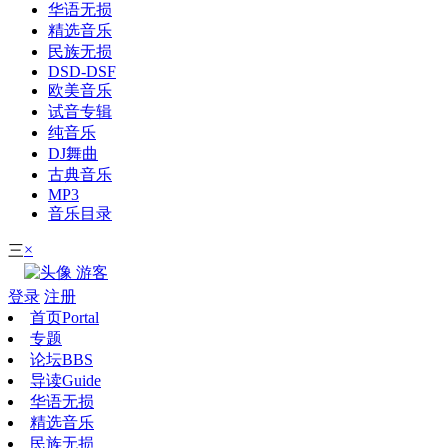
华语无损
精选音乐
民族无损
DSD-DSF
欧美音乐
试音专辑
纯音乐
DJ舞曲
古典音乐
MP3
音乐目录
×
三
游客
登录
注册
首页
Portal
专题
论坛
BBS
导读
Guide
华语无损
精选音乐
民族无损