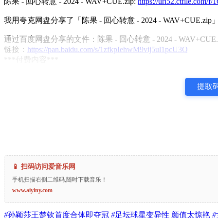
陈果 - 回心转意 - 2024 - WAV+CUE.zip:
https://url52.ctfile.com
我用夸克网盘分享了「陈果 - 回心转意 - 2024 - WAV+CUE.zi
通过百度网盘分享的文件：陈果 - 回心转意 - 2024 - WAV+CUE.z
链接：
https://pan.baidu.com/s/1zfkpIehwM9vij5ul1pcU3Q
***付费内容***
提取码
📱 扫码访问爱音乐网
手机扫描右侧二维码,随时下载音乐！
www.aiyiny.com
#
孙颖莎王楚钦首度合体即夺冠
#
足坛球星变异性 颜值太惊艳
#