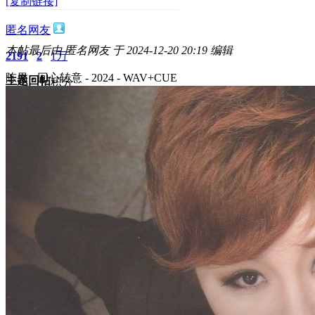
[复制链接]
匿名网友
本帖最后由 匿名网友 于 2024-12-20 20:19 编辑
2191
2
1万
陈果 - 回心转意 - 2024 - WAV+CUE
主题
回帖
积分
积分
11873
2024-12-20 20:02:10
/
显示全部楼层
/
阅读模式
3469
0