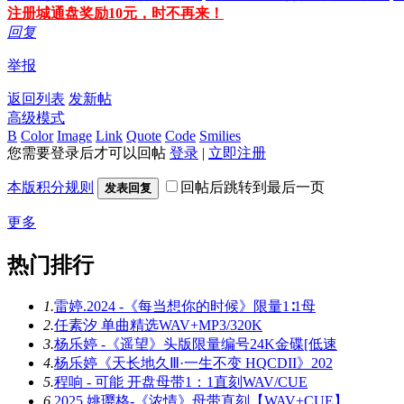
注册城通盘奖励10元，时不再来！
回复
举报
返回列表
发新帖
高级模式
B
Color
Image
Link
Quote
Code
Smilies
您需要登录后才可以回帖
登录
|
立即注册
本版积分规则
回帖后跳转到最后一页
发表回复
更多
热门排行
1.
雷婷.2024 -《每当想你的时候》限量1∶1母
2.
任素汐 单曲精选WAV+MP3/320K
3.
杨乐婷 -《遥望》头版限量编号24K金碟[低速
4.
杨乐婷《天长地久Ⅲ·一生不变 HQCDII》202
5.
程响 - 可能 开盘母带1：1直刻WAV/CUE
6.
2025 姚璎格-《浓情》母带直刻【WAV+CUE】