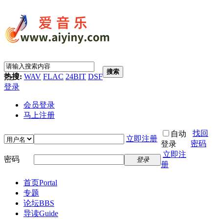
搜索
热搜:
WAV
FLAC
24BIT
DSF
登录
会员登录
马上注册
找回
自动
立即注册
密码
登录
立即注
密码
登录
册
首页
Portal
专题
论坛
BBS
导读
Guide