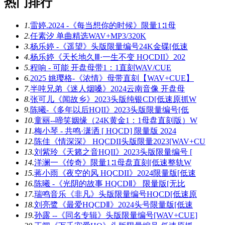
热门排行
1.
雷婷.2024 -《每当想你的时候》限量1∶1母
2.
任素汐 单曲精选WAV+MP3/320K
3.
杨乐婷 -《遥望》头版限量编号24K金碟[低速
4.
杨乐婷《天长地久Ⅲ·一生不变 HQCDII》202
5.
程响 - 可能 开盘母带1：1直刻WAV/CUE
6.
2025 姚璎格-《浓情》母带直刻【WAV+CUE】
7.
半吨兄弟《迷人烟嗓》2024云南音像 开盘母
8.
张可儿《闻故乡》2023头版纯银CD[低速原抓W
9.
陈曦-《多年以后HQII》2023头版限量编号[低
10.
童丽--啼笑姻缘（24K黄金1：1母盘直刻版）W
11.
梅小琴 - 共鸣·潇洒 [ HQCD] 限量版 2024
12.
陈佳《情深深》 HQCDII头版限量2023[WAV+CU
13.
刘紫玲《天籁之音HQII》2023头版限量编号 [
14.
洋澜一《传奇》限量1∶1母盘直刻[低速整轨W
15.
蒋小雨《夜空的风 HQCDII》2024限量版[低速
16.
陈曦 -《光阴的故事 HQCDⅡ》 限量版[无比
17.
瑞鸣音乐《非凡》头版限量编号HQCD[低速原
18.
刘亮鹭《最爱HQCDⅡ》2024头号限量版[低速
19.
孙露 --《同名专辑》头版限量编号[WAV+CUE]