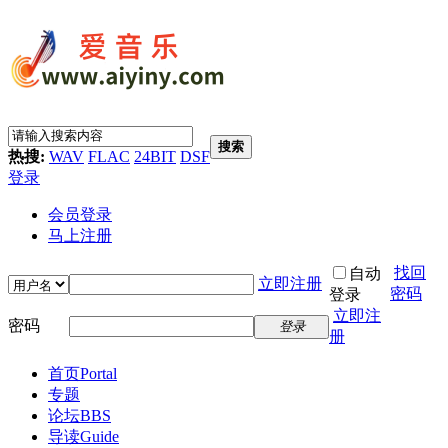
搜索
热搜:
WAV
FLAC
24BIT
DSF
登录
会员登录
马上注册
找回
自动
立即注册
密码
登录
立即注
密码
登录
册
首页
Portal
专题
论坛
BBS
导读
Guide