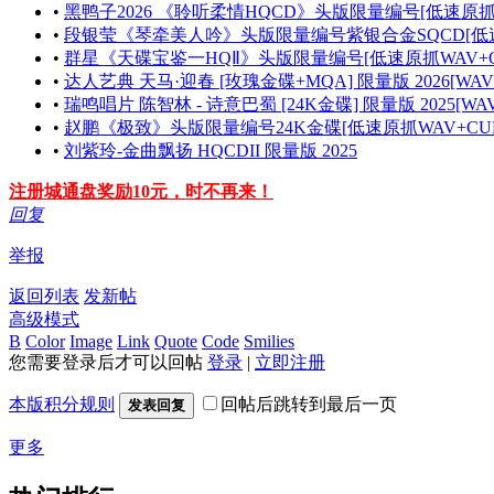
•
黑鸭子2026 《聆听柔情HQCD》头版限量编号[低速原抓W
•
段银莹《琴牵美人吟》头版限量编号紫银合金SQCD[低速原
•
群星《天碟宝鉴一HQⅡ》头版限量编号[低速原抓WAV+C
•
达人艺典 天马·迎春 [玫瑰金碟+MQA] 限量版 2026[WAV
•
瑞鸣唱片 陈智林 - 诗意巴蜀 [24K金碟] 限量版 2025[WAV
•
赵鹏《极致》头版限量编号24K金碟[低速原抓WAV+CUE
•
刘紫玲-金曲飘扬 HQCDII 限量版 2025
注册城通盘奖励10元，时不再来！
回复
举报
返回列表
发新帖
高级模式
B
Color
Image
Link
Quote
Code
Smilies
您需要登录后才可以回帖
登录
|
立即注册
本版积分规则
回帖后跳转到最后一页
发表回复
更多