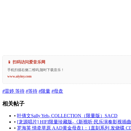
📱 扫码访问爱音乐网
手机扫描右侧二维码,随时下载音乐！
www.aiyiny.com
#
雷婷 等待
#
等待
#
限量
#
母盘
相关帖子
•
叶倩文Sally Yeh‑ COLLECTION（限量版）SACD
•
[龙源唱片] HIFI限量珍藏版-《新视听·民乐演奏影视插
•
罗海英 情牵草原 AAD黄金母盘1：1直刻系列 发烧碟 C