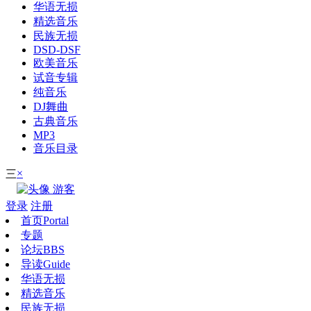
华语无损
精选音乐
民族无损
DSD-DSF
欧美音乐
试音专辑
纯音乐
DJ舞曲
古典音乐
MP3
音乐目录
×
三
游客
登录
注册
首页
Portal
专题
论坛
BBS
导读
Guide
华语无损
精选音乐
民族无损