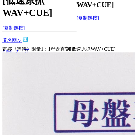
[低速原抓
WAV+CUE]
WAV+CUE]
[复制链接]
[复制链接]
匿名网友
雷婷《等待》限量1：1母盘直刻[低速原抓WAV+CUE]
2191
2
1万
主题
回帖
积分
积分
11873
2024-12-28 16:30:15
/
显示全部楼层
/
阅读模式
2502
0