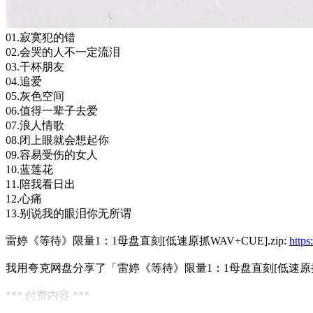
01.寂寞犯的错
02.会哭的人不一定流泪
03.干杯朋友
04.追爱
05.灰色空间
06.值得一辈子去爱
07.浪人情歌
08.闭上眼就会想起你
09.容易受伤的女人
10.蓝莲花
11.陪我看日出
12.心痛
13.别说我的眼泪你无所谓
雷婷《等待》限量1：1母盘直刻[低速原抓WAV+CUE].zip:
http
我用夸克网盘分享了「雷婷《等待》限量1：1母盘直刻[低速原抓WA
*** 付费内容 ***