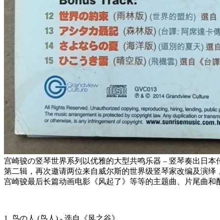
宫崎骏の竖琴世界系列以优雅的大型共鸣乐器 – 竖琴奏出日
第二辑，再次邀请两位来自威尔斯的世界级竖琴家改编及演绎
宫崎骏最后长篇动画电影《风起了》等等的主题曲、片尾曲和
1. 鸟の人 (鸟人) - 选自《风之谷》