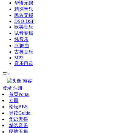
华语无损
精选音乐
民族无损
DSD-DSF
欧美音乐
试音专辑
纯音乐
DJ舞曲
古典音乐
MP3
音乐目录
×
三
游客
登录
注册
首页
Portal
专题
论坛
BBS
导读
Guide
华语无损
精选音乐
民族无损