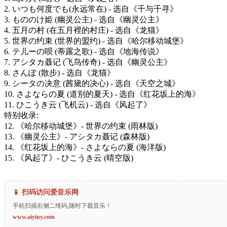
2. いつも何度でも(永远常在) - 选自《千与千寻》
3. もののけ姫 (幽灵公主) - 选自《幽灵公主》
4. 五月の村 (在五月裡的村庄) - 选自《龙猫》
5. 世界の约束 (世界的盟约) - 选自《哈尔移动城堡》
6. テ儿ーの呗 (蒂露之歌) - 选自《地海传说》
7. アシタカ聂记 (飞鸟传奇) - 选自《幽灵公主》
8. さんぽ (散步) - 选自《龙猫》
9. シータの决意 (茜黛的决心) - 选自《天空之城》
10. さよならの夏 (道别的夏天) - 选自《红花坂上的海》
11. ひこうき云 (飞机云) - 选自《风起了》
特别收录:
12. 《哈尔移动城堡》- 世界の约束 (雨林版)
13. 《幽灵公主》- アシタカ聂记 (森林版)
14. 《红花坂上的海》- さよならの夏 (海洋版)
15. 《风起了》- ひこうき云 (晴空版)
📱 扫码访问爱音乐网
手机扫描右侧二维码,随时下载音乐！
www.aiyiny.com