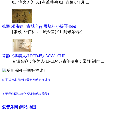
01] 渔火闪闪 02] 有谁共鸣 03] 青葱 04] 月 ...
张毅 邓伟标 - 古城今昔 燃烧的小提琴46bit
[张毅, 邓伟标 - 古城今昔] 01. 阿米尔请不 ...
常静《筝美人-LPCD45》WAV+CUE
专辑名称：筝美人(LPCD45) 古筝演奏：常静 制作 ...
手机扫描访问
帖子排行
本月热门
最新发帖
热度排行
关于我们
网站简介
投诉删帖
联系我们
爱音乐网
|
网站地图