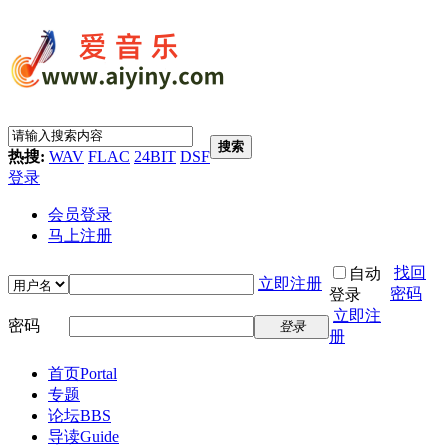
搜索
热搜:
WAV
FLAC
24BIT
DSF
登录
会员登录
马上注册
找回
自动
立即注册
密码
登录
立即注
密码
登录
册
首页
Portal
专题
论坛
BBS
导读
Guide