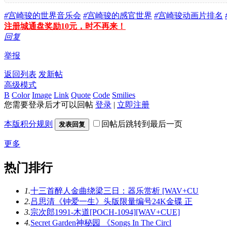
#
宫崎骏的世界音乐会
#
宫崎骏的感官世界
#
宫崎骏动画片排名
注册城通盘奖励10元，时不再来！
回复
举报
返回列表
发新帖
高级模式
B
Color
Image
Link
Quote
Code
Smilies
您需要登录后才可以回帖
登录
|
立即注册
本版积分规则
回帖后跳转到最后一页
发表回复
更多
热门排行
1.
十三首醉人金曲绕梁三日：器乐赏析 [WAV+CU
2.
吕思清《钟爱一生》头版限量编号24K金碟 正
3.
宗次郎1991-木道[POCH-1094][WAV+CUE]
4.
Secret Garden神秘园 《Songs In The Circl