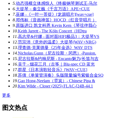
5.
动态强横立体感惊人《终极钢琴测试王-马尔
6.
大提琴－秦立巍《千言万语》APE+CUE
7.
巫娜 -《一叶一菩提》[龙源唱片][wav+cue]
8.
邓伟标《音画禅笛》HQCD（红音堂唱片 ）
9.
原版进口 凯文科恩 Kevin Kern《琴弦伴我心
10.
Keith Jarrett - The Köln Concert（HDtra
11.
高志坚&付娜 - 面对面HIFI极品3：大提琴VS
12.
范宗沛《意外的温柔》大提琴(WAV+NRG)
13.
理查德·克莱德曼《25年金选》WAV DTS
14.
Nicholas.Gunn（尼古拉斯・冈恩）-Passion.
15.
尼古拉斯&约翰尼斯 - Encanto魅力(长笛与吉
16.
吴千 - 烟花三月（古筝｜Blu-spec CD 蓝光
17.
群星《日本演歌轻音乐》[WAV+CUE]
18.
苏倩《单簧管演奏》头版限量编号紫银合金SQ
19.
Gao Hong-Neelam（霓岚）- Chinese Pipa &
20.
Kim Wilde - Closer (2025) FLAC-[24B-44.1
更多
图文热点