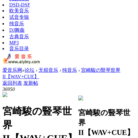
DSD-DSF
欧美音乐
试音专辑
纯音乐
DJ舞曲
古典音乐
MP3
音乐目录
爱音乐网
»
论坛
›
无损音乐
›
纯音乐
›
宮崎駿の豎琴世界
II【WAV+CUE】
返回列表
发新帖
3695
0
宮崎駿の豎琴世
宮崎駿の豎琴世
界
界
II【WAV+CUE】