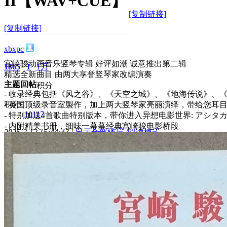
II【WAV+CUE】
[复制链接]
[复制链接]
xbxpc
宫崎骏动画音乐竖琴专辑 好评如潮 诚意推出第二辑
1865
1
1万
精选全新曲目 由两大享誉竖琴家改编演奏
主题
回帖
积分
- 收录经典包括《风之谷》、《天空之城》、《地海传说》、
积分
- 英国顶级录音室製作，加上两大竖琴家亮丽演绎，带给您耳
10117
- 特别加送4首歌曲特别版本，带你进入异想电影世界: アシタカ聂
- 内附精美书册，细味一幕幕经典宫崎骏电影桥段
2025-2-12 15:44:43
/
显示全部楼层
/
阅读模式
3695
0