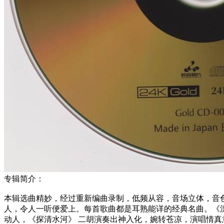
专辑简介：
本辑选曲精妙，经过重新编曲录制，低频从容，音场立体，音
人，令人一听便爱上。每首歌曲都是耳熟能详的经典名曲。《漂
动人，《探清水河》 二胡演奏出神入化，婉转苍凉，演唱情真意