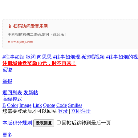
📱 扫码访问爱音乐网
手机扫描右侧二维码,随时下载音乐！
www.aiyiny.com
#
往事如烟 歌词 向思思
#
往事如烟现场演唱视频
#
往事如烟的视频
注册城通盘奖励10元，时不再来！
回复
举报
返回列表
发新帖
高级模式
B
Color
Image
Link
Quote
Code
Smilies
您需要登录后才可以回帖
登录
|
立即注册
本版积分规则
回帖后跳转到最后一页
发表回复
更多