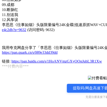
09.成都
10.断肠红
11.别送我
12.风筝误
李思思《往事如烟》头版限量编号24K金碟[低速原抓WAV+CUE].
e4c2db?p=9632
(访问密码: 9632)
我用夸克网盘分享了「李思思《往事如烟》头版限量编号24K金碟[低
https://pan.quark.cn/s/089e33dd39dd
链接:
https://pan.baidu.com/s/1HoANVmzGXyOOnJubL3R1Xw
***付费内容***
提取码/网盘高速下载
无需注册直接下载