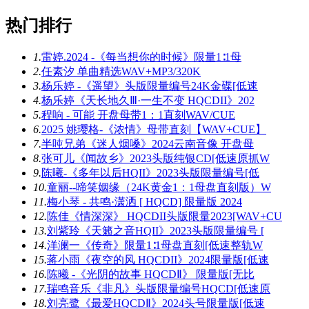
热门排行
1.
雷婷.2024 -《每当想你的时候》限量1∶1母
2.
任素汐 单曲精选WAV+MP3/320K
3.
杨乐婷 -《遥望》头版限量编号24K金碟[低速
4.
杨乐婷《天长地久Ⅲ·一生不变 HQCDII》202
5.
程响 - 可能 开盘母带1：1直刻WAV/CUE
6.
2025 姚璎格-《浓情》母带直刻【WAV+CUE】
7.
半吨兄弟《迷人烟嗓》2024云南音像 开盘母
8.
张可儿《闻故乡》2023头版纯银CD[低速原抓W
9.
陈曦-《多年以后HQII》2023头版限量编号[低
10.
童丽--啼笑姻缘（24K黄金1：1母盘直刻版）W
11.
梅小琴 - 共鸣·潇洒 [ HQCD] 限量版 2024
12.
陈佳《情深深》 HQCDII头版限量2023[WAV+CU
13.
刘紫玲《天籁之音HQII》2023头版限量编号 [
14.
洋澜一《传奇》限量1∶1母盘直刻[低速整轨W
15.
蒋小雨《夜空的风 HQCDII》2024限量版[低速
16.
陈曦 -《光阴的故事 HQCDⅡ》 限量版[无比
17.
瑞鸣音乐《非凡》头版限量编号HQCD[低速原
18.
刘亮鹭《最爱HQCDⅡ》2024头号限量版[低速