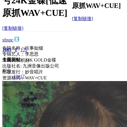
号24K金碟[低速
原抓WAV+CUE]
原抓WAV+CUE]
[复制链接]
[复制链接]
xbxpc
专辑名称：往事如烟
1865
1
1万
专辑艺人：李思思
主题
回帖
专辑类别：24K GOLD金碟
积分
出版社名: 九洲音像出版公司
积分
出版发行：妙音唱片
10117
资源格式：WAV+CUE
2025-3-5 22:08:04
/
显示全部楼层
/
阅读模式
3835
0