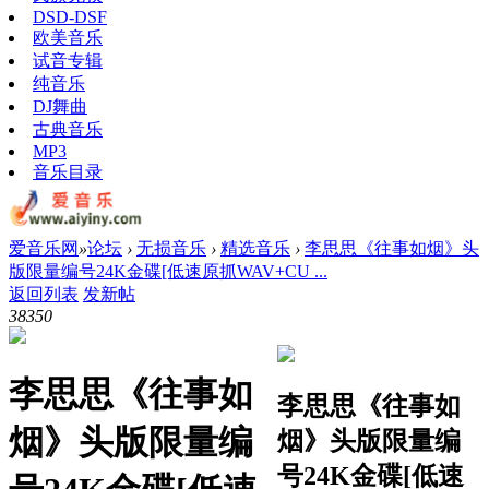
DSD-DSF
欧美音乐
试音专辑
纯音乐
DJ舞曲
古典音乐
MP3
音乐目录
爱音乐网
»
论坛
›
无损音乐
›
精选音乐
›
李思思《往事如烟》头
版限量编号24K金碟[低速原抓WAV+CU ...
返回列表
发新帖
3835
0
李思思《往事如
李思思《往事如
烟》头版限量编
烟》头版限量编
号24K金碟[低速