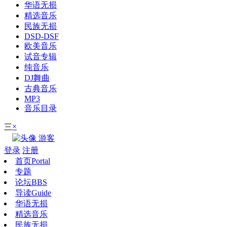
华语无损
精选音乐
民族无损
DSD-DSF
欧美音乐
试音专辑
纯音乐
DJ舞曲
古典音乐
MP3
音乐目录
×
三
游客
登录
注册
首页
Portal
专题
论坛
BBS
导读
Guide
华语无损
精选音乐
民族无损