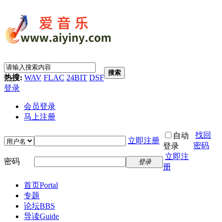
搜索
热搜:
WAV
FLAC
24BIT
DSF
登录
会员登录
马上注册
找回
自动
立即注册
密码
登录
立即注
密码
登录
册
首页
Portal
专题
论坛
BBS
导读
Guide