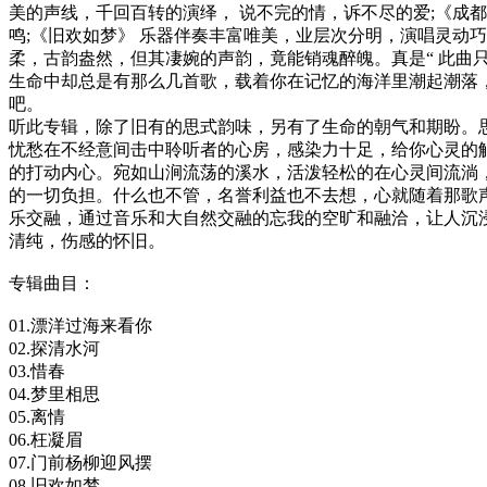
美的声线，千回百转的演绎， 说不完的情，诉不尽的爱;《成都
鸣;《旧欢如梦》 乐器伴奏丰富唯美，业层次分明，演唱灵动巧
柔，古韵盎然，但其凄婉的声韵，竟能销魂醉魄。真是“ 此曲
生命中却总是有那么几首歌，载着你在记忆的海洋里潮起潮落
吧。
听此专辑，除了旧有的思式韵味，另有了生命的朝气和期盼。
忧愁在不经意间击中聆听者的心房，感染力十足，给你心灵的
的打动内心。宛如山涧流荡的溪水，活泼轻松的在心灵间流淌
的一切负担。什么也不管，名誉利益也不去想，心就随着那歌
乐交融，通过音乐和大自然交融的忘我的空旷和融洽，让人沉
清纯，伤感的怀旧。
专辑曲目：
01.漂洋过海来看你
02.探清水河
03.惜春
04.梦里相思
05.离情
06.枉凝眉
07.门前杨柳迎风摆
08.旧欢如梦