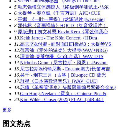
4.
Secret Garden神秘园 《Songs In The Circl
5.
动态强横立体感惊人《终极钢琴测试王-马尔
6.
大提琴－秦立巍《千言万语》APE+CUE
7.
巫娜 -《一叶一菩提》[龙源唱片][wav+cue]
8.
邓伟标《音画禅笛》HQCD（红音堂唱片 ）
9.
原版进口 凯文科恩 Kevin Kern《琴弦伴我心
10.
Keith Jarrett - The Köln Concert（HDtra
11.
高志坚&付娜 - 面对面HIFI极品3：大提琴VS
12.
范宗沛《意外的温柔》大提琴(WAV+NRG)
13.
理查德·克莱德曼《25年金选》WAV DTS
14.
Nicholas.Gunn（尼古拉斯・冈恩）-Passion.
15.
尼古拉斯&约翰尼斯 - Encanto魅力(长笛与吉
16.
吴千 - 烟花三月（古筝｜Blu-spec CD 蓝光
17.
群星《日本演歌轻音乐》[WAV+CUE]
18.
苏倩《单簧管演奏》头版限量编号紫银合金SQ
19.
Gao Hong-Neelam（霓岚）- Chinese Pipa &
20.
Kim Wilde - Closer (2025) FLAC-[24B-44.1
更多
图文热点