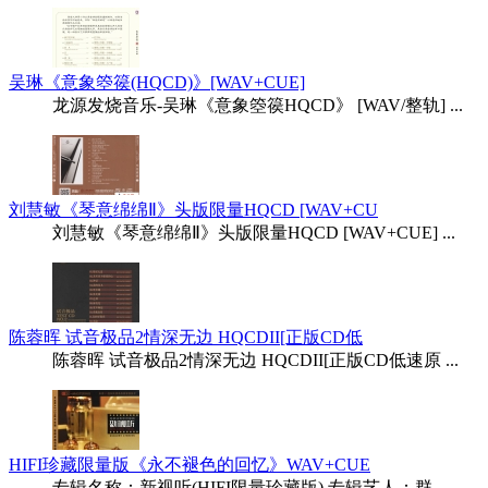
吴琳《意象箜篌(HQCD)》[WAV+CUE]
龙源发烧音乐-吴琳《意象箜篌HQCD》 [WAV/整轨] ...
刘慧敏《琴意绵绵Ⅱ》头版限量HQCD [WAV+CU
刘慧敏《琴意绵绵Ⅱ》头版限量HQCD [WAV+CUE] ...
陈蓉晖 试音极品2情深无边 HQCDII[正版CD低
陈蓉晖 试音极品2情深无边 HQCDII[正版CD低速原 ...
HIFI珍藏限量版《永不褪色的回忆》WAV+CUE
专辑名称：新视听(HIFI限量珍藏版) 专辑艺人：群 ...