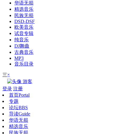
华语无损
精选音乐
民族无损
DSD-DSF
欧美音乐
试音专辑
纯音乐
DJ舞曲
古典音乐
MP3
音乐目录
×
三
游客
登录
注册
首页
Portal
专题
论坛
BBS
导读
Guide
华语无损
精选音乐
民族无损