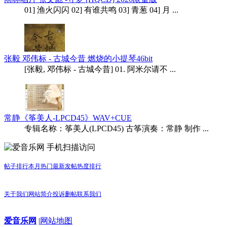
01] 渔火闪闪 02] 有谁共鸣 03] 青葱 04] 月 ...
张毅 邓伟标 - 古城今昔 燃烧的小提琴46bit
[张毅, 邓伟标 - 古城今昔] 01. 阿米尔请不 ...
常静《筝美人-LPCD45》WAV+CUE
专辑名称：筝美人(LPCD45) 古筝演奏：常静 制作 ...
手机扫描访问
帖子排行
本月热门
最新发帖
热度排行
关于我们
网站简介
投诉删帖
联系我们
爱音乐网
|
网站地图