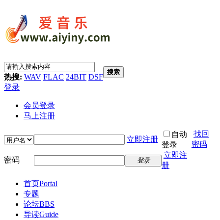
搜索
热搜:
WAV
FLAC
24BIT
DSF
登录
会员登录
马上注册
找回
自动
立即注册
密码
登录
立即注
密码
登录
册
首页
Portal
专题
论坛
BBS
导读
Guide