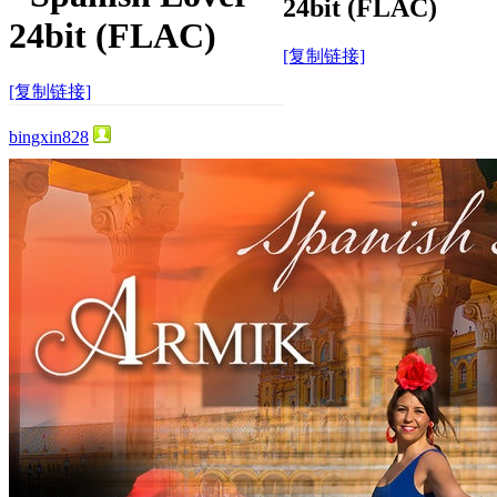
24bit (FLAC)
24bit (FLAC)
[复制链接]
[复制链接]
bingxin828
42
0
330
主题
回帖
积分
积分
330
2025-3-22 05:58:20
/
显示全部楼层
/
阅读模式
1955
0