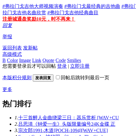
#
弗拉门戈吉他大师视频演奏
#
弗拉门戈最经典的吉他曲
#
弗拉
拉门戈吉他名曲欣赏
#
弗拉门戈吉他经典曲目
注册城通盘奖励10元，时不再来！
回复
举报
返回列表
发新帖
高级模式
B
Color
Image
Link
Quote
Code
Smilies
您需要登录后才可以回帖
登录
|
立即注册
本版积分规则
回帖后跳转到最后一页
发表回复
更多
热门排行
1.
十三首醉人金曲绕梁三日：器乐赏析 [WAV+CU
2.
吕思清《钟爱一生》头版限量编号24K金碟 正
3.
宗次郎1991-木道[POCH-1094][WAV+CUE]