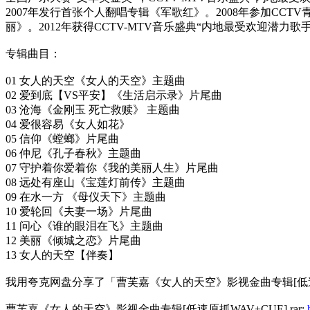
2007年发行首张个人翻唱专辑《军歌红》。2008年参加CCT
丽》。2012年获得CCTV-MTV音乐盛典“内地最受欢迎潜力歌
专辑曲目：
01 女人的天空《女人的天空》主题曲
02 爱到底【VS平安】《生活启示录》片尾曲
03 沧海《金刚玉 死亡救赎》 主题曲
04 爱很容易《女人如花》
05 信仰《螳螂》片尾曲
06 仲尼《孔子春秋》主题曲
07 守护着你爱着你《我的美丽人生》片尾曲
08 远处有座山《宝莲灯前传》主题曲
09 在水一方 《母仪天下》主题曲
10 爱轮回《夫妻一场》片尾曲
11 问心《谁的眼泪在飞》主题曲
12 美丽《倾城之恋》片尾曲
13 女人的天空【伴奏】
我用夸克网盘分享了「曹芙嘉《女人的天空》影视金曲专辑[低速原抓
曹芙嘉《女人的天空》影视金曲专辑[低速原抓WAV+CUE].rar: