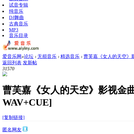
试音专辑
纯音乐
DJ舞曲
古典音乐
MP3
音乐目录
爱音乐网
»
论坛
›
无损音乐
›
精选音乐
›
曹芙嘉《女人的天空》影视金
返回列表
发新帖
3157
0
曹芙嘉《女人的天空》影视金曲
WAV+CUE]
[复制链接]
匿名网友