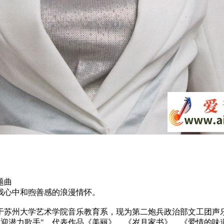
题曲
我心中和煦善感的浪漫情怀。
毕业于苏州大学艺术学院音乐教育系，现为第二炮兵政治部文工团声
最受欢迎潜力歌手"。代表作品《美丽》、《岁月家书》、《爱情的