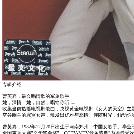
专辑介绍：
曹芙嘉，最会唱情歌的军旅歌手
她，深情；她，自然；唱给你听......
收集当前热播电视剧歌曲，央视黄金电视剧《女人的天空》主
空谷幽兰的寂寞女声，散发出优雅与愁情。伴随时光，触动你
曹芙嘉，1982年12月20日出生于河南郑州，中国女歌手。
全国声乐大赛"文华奖金奖"，CCTV-MTV音乐盛典"内地