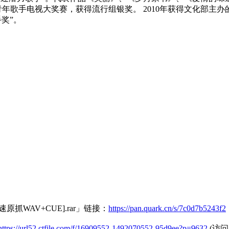
V青年歌手电视大奖赛，获得流行组银奖。 2010年获得文化部主办
手奖”。
WAV+CUE].rar」链接：
https://pan.quark.cn/s/7c0d7b5243f2
https://url52.ctfile.com/f/16909552-1492070552-95d9ee?p=9632
(访问密