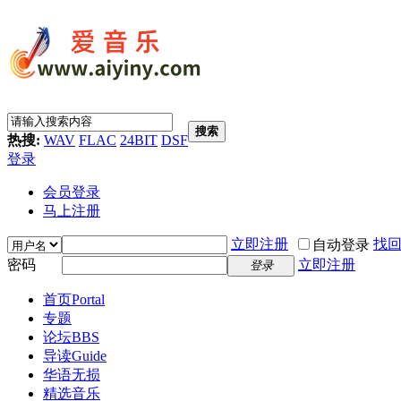
搜索
热搜:
WAV
FLAC
24BIT
DSF
登录
会员登录
马上注册
立即注册
找
自动登录
密码
立即注册
登录
首页
Portal
专题
论坛
BBS
导读
Guide
华语无损
精选音乐