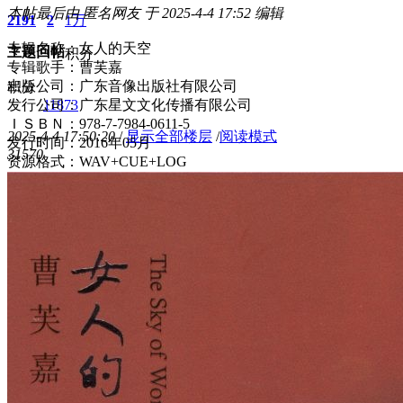
本帖最后由 匿名网友 于 2025-4-4 17:52 编辑
2191
2
1万
专辑名称：女人的天空
主题
回帖
积分
专辑歌手：曹芙嘉
出版公司：广东音像出版社有限公司
积分
发行公司：广东星文文化传播有限公司
11873
ＩＳＢＮ：978-7-7984-0611-5
2025-4-4 17:50:20
/
显示全部楼层
/
阅读模式
发行时间：2016年05月
3157
0
资源格式：WAV+CUE+LOG