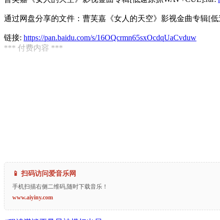
通过网盘分享的文件：曹芙嘉《女人的天空》影视金曲专辑[低速原抓W
链接:
https://pan.baidu.com/s/16OQcrmn65sxOcdqUaCvduw
*** 付费内容 ***
📱 扫码访问爱音乐网
手机扫描右侧二维码,随时下载音乐！
www.aiyiny.com