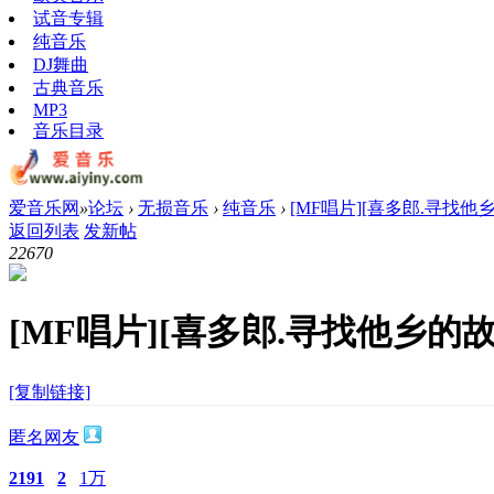
试音专辑
纯音乐
DJ舞曲
古典音乐
MP3
音乐目录
爱音乐网
»
论坛
›
无损音乐
›
纯音乐
›
[MF唱片][喜多郎.寻找他乡的
返回列表
发新帖
2267
0
[MF唱片][喜多郎.寻找他乡的故
[复制链接]
匿名网友
2191
2
1万