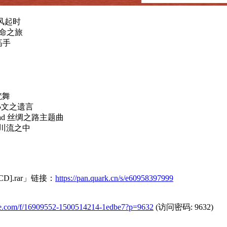
s 风起时
 生命之旅
技高手
 梵舞
d 孙文之遗言
 Road 丝绸之路主题曲
e 川流之中
].rar」链接：
https://pan.quark.cn/s/e60958397999
tfile.com/f/16909552-1500514214-1edbe7?p=9632
(访问密码: 9632)