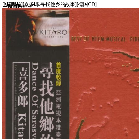
[MF唱片][喜多郎.寻找他乡的故事][德国CD]
主题
回帖
积分
积分
11873
2025-4-24 15:13:55
/
显示全部楼层
/
阅读模式
2267
0