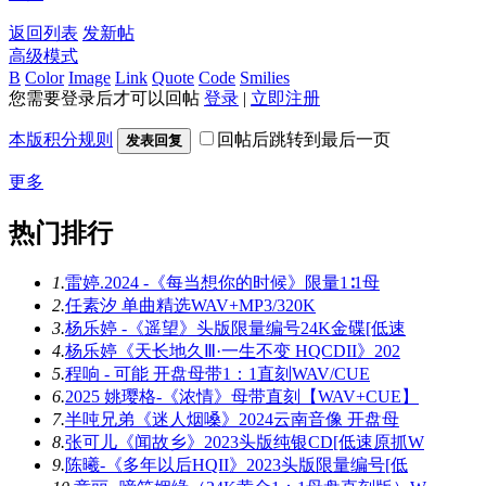
返回列表
发新帖
高级模式
B
Color
Image
Link
Quote
Code
Smilies
您需要登录后才可以回帖
登录
|
立即注册
本版积分规则
回帖后跳转到最后一页
发表回复
更多
热门排行
1.
雷婷.2024 -《每当想你的时候》限量1∶1母
2.
任素汐 单曲精选WAV+MP3/320K
3.
杨乐婷 -《遥望》头版限量编号24K金碟[低速
4.
杨乐婷《天长地久Ⅲ·一生不变 HQCDII》202
5.
程响 - 可能 开盘母带1：1直刻WAV/CUE
6.
2025 姚璎格-《浓情》母带直刻【WAV+CUE】
7.
半吨兄弟《迷人烟嗓》2024云南音像 开盘母
8.
张可儿《闻故乡》2023头版纯银CD[低速原抓W
9.
陈曦-《多年以后HQII》2023头版限量编号[低