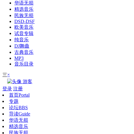
华语无损
精选音乐
民族无损
DSD-DSF
欧美音乐
试音专辑
纯音乐
DJ舞曲
古典音乐
MP3
音乐目录
×
三
游客
登录
注册
首页
Portal
专题
论坛
BBS
导读
Guide
华语无损
精选音乐
民族无损