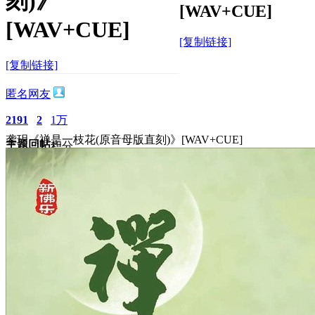
刻)》
[WAV+CUE]
[WAV+CUE]
[复制链接]
[复制链接]
匿名网友
2191
2
1万
龚玥《禅是一枝花(原音母版直刻)》[WAV+CUE]
主题
回帖
积分
积分
11873
2025-5-7 14:53:04
/
显示全部楼层
/
阅读模式
1822
0