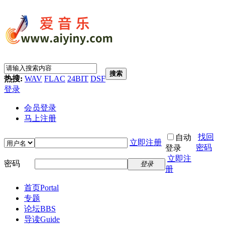
搜索
热搜:
WAV
FLAC
24BIT
DSF
登录
会员登录
马上注册
找回
自动
立即注册
密码
登录
立即注
密码
登录
册
首页
Portal
专题
论坛
BBS
导读
Guide