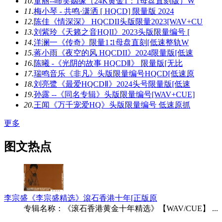
10.
童丽--啼笑姻缘（24K黄金1：1母盘直刻版）W
11.
梅小琴 - 共鸣·潇洒 [ HQCD] 限量版 2024
12.
陈佳《情深深》 HQCDII头版限量2023[WAV+CU
13.
刘紫玲《天籁之音HQII》2023头版限量编号 [
14.
洋澜一《传奇》限量1∶1母盘直刻[低速整轨W
15.
蒋小雨《夜空的风 HQCDII》2024限量版[低速
16.
陈曦 -《光阴的故事 HQCDⅡ》 限量版[无比
17.
瑞鸣音乐《非凡》头版限量编号HQCD[低速原
18.
刘亮鹭《最爱HQCDⅡ》2024头号限量版[低速
19.
孙露 --《同名专辑》头版限量编号[WAV+CUE]
20.
王闻《万千宠爱HQ》头版限量编号 低速原抓
更多
图文热点
李宗盛《李宗盛精选》滾石香港十年[正版原
专辑名称：《滚石香港黄金十年精选》【WAV/CUE】 ...