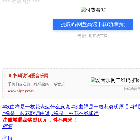
*** 付费内容 ***
提取码/网盘高速下载(流量费)
无需注册直接下载!
📱 扫码访问爱音乐网
手机扫描右侧二维码,随时下载音乐！
扫码访问
www.aiyiny.com
#
歌曲禅是一枝花表达什么意境
#
歌曲禅是一枝花龚玥原唱
#
禅
#
禅是一枝花歌词曲谱
#
禅是一枝花在线阅读
注册城通盘奖励10元，时不再来！
回复
举报