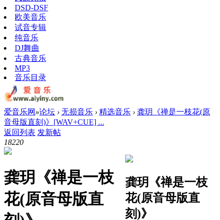
DSD-DSF
欧美音乐
试音专辑
纯音乐
DJ舞曲
古典音乐
MP3
音乐目录
爱音乐网
»
论坛
›
无损音乐
›
精选音乐
›
龚玥《禅是一枝花(原
音母版直刻)》[WAV+CUE] ...
返回列表
发新帖
1822
0
龚玥《禅是一枝
龚玥《禅是一枝
花(原音母版直
花(原音母版直
刻)》