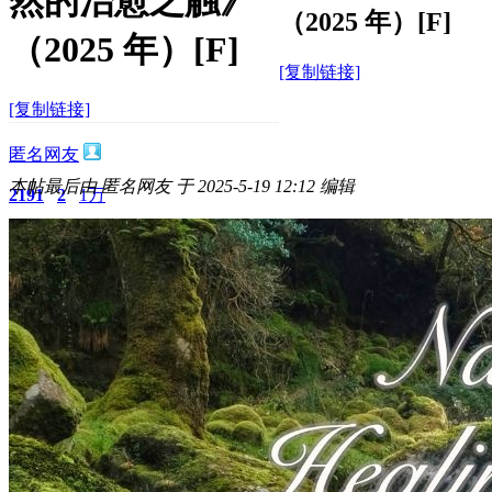
然的治愈之触》
（2025 年）[F]
（2025 年）[F]
[复制链接]
[复制链接]
匿名网友
本帖最后由 匿名网友 于 2025-5-19 12:12 编辑
2191
2
1万
主题
回帖
积分
积分
11873
2025-5-19 11:43:45
/
显示全部楼层
/
阅读模式
1833
0