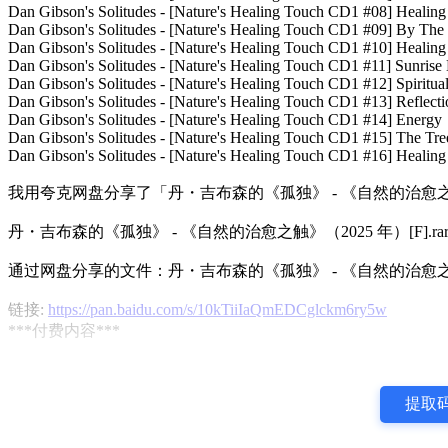
Dan Gibson's Solitudes - [Nature's Healing Touch CD1 #08] Healing
Dan Gibson's Solitudes - [Nature's Healing Touch CD1 #09] By Th
Dan Gibson's Solitudes - [Nature's Healing Touch CD1 #10] Healing 
Dan Gibson's Solitudes - [Nature's Healing Touch CD1 #11] Sunrise 
Dan Gibson's Solitudes - [Nature's Healing Touch CD1 #12] Spiritua
Dan Gibson's Solitudes - [Nature's Healing Touch CD1 #13] Reflecti
Dan Gibson's Solitudes - [Nature's Healing Touch CD1 #14] Energy
Dan Gibson's Solitudes - [Nature's Healing Touch CD1 #15] The Tree
Dan Gibson's Solitudes - [Nature's Healing Touch CD1 #16] Healing
我用夸克网盘分享了「丹・吉布森的《孤独》 - 《自然的治愈之触》（
丹・吉布森的《孤独》 - 《自然的治愈之触》（2025 年）[F].rar
通过网盘分享的文件：丹・吉布森的《孤独》 - 《自然的治愈之触》（2
链接:
https://pan.baidu.com/s/10kTiiIaQmEDCglckm6ry5w
***付费内容***
提取码