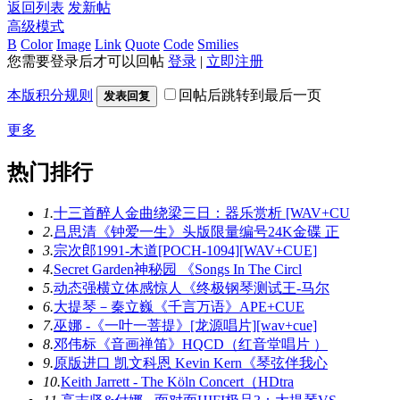
返回列表
发新帖
高级模式
B
Color
Image
Link
Quote
Code
Smilies
您需要登录后才可以回帖
登录
|
立即注册
本版积分规则
回帖后跳转到最后一页
发表回复
更多
热门排行
1.
十三首醉人金曲绕梁三日：器乐赏析 [WAV+CU
2.
吕思清《钟爱一生》头版限量编号24K金碟 正
3.
宗次郎1991-木道[POCH-1094][WAV+CUE]
4.
Secret Garden神秘园 《Songs In The Circl
5.
动态强横立体感惊人《终极钢琴测试王-马尔
6.
大提琴－秦立巍《千言万语》APE+CUE
7.
巫娜 -《一叶一菩提》[龙源唱片][wav+cue]
8.
邓伟标《音画禅笛》HQCD（红音堂唱片 ）
9.
原版进口 凯文科恩 Kevin Kern《琴弦伴我心
10.
Keith Jarrett - The Köln Concert（HDtra