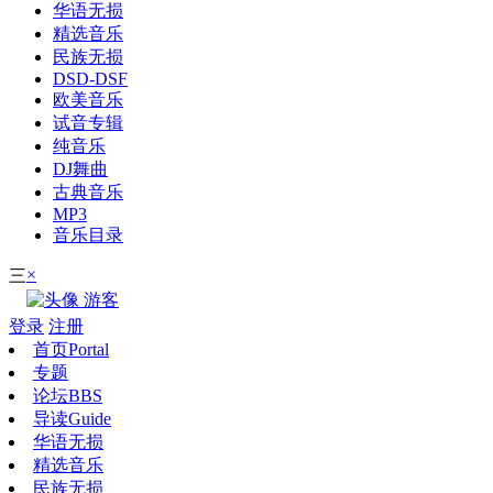
华语无损
精选音乐
民族无损
DSD-DSF
欧美音乐
试音专辑
纯音乐
DJ舞曲
古典音乐
MP3
音乐目录
×
三
游客
登录
注册
首页
Portal
专题
论坛
BBS
导读
Guide
华语无损
精选音乐
民族无损