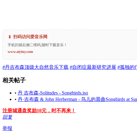
📱 扫码访问爱音乐网
手机扫描右侧二维码,随时下载音乐！
www.aiyiny.com
#
丹吉布森顶级大自然音乐下载
#
自闭症最新研究进展
#
孤独的
相关帖子
•
丹 吉布森-Solitudes - Songbirds.iso
•
丹·吉布森 & John Herberman - 鸟儿的晨曲Songbirds at Sunri
注册城通盘奖励10元，时不再来！
回复
举报