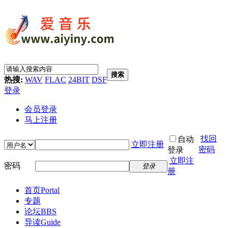
搜索
热搜:
WAV
FLAC
24BIT
DSF
登录
会员登录
马上注册
找回
自动
立即注册
密码
登录
立即注
密码
登录
册
首页
Portal
专题
论坛
BBS
导读
Guide