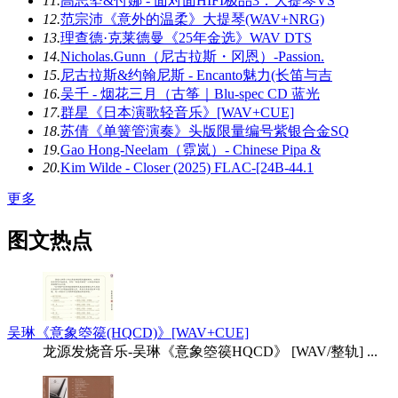
11.
高志坚&付娜 - 面对面HIFI极品3：大提琴VS
12.
范宗沛《意外的温柔》大提琴(WAV+NRG)
13.
理查德·克莱德曼《25年金选》WAV DTS
14.
Nicholas.Gunn（尼古拉斯・冈恩）-Passion.
15.
尼古拉斯&约翰尼斯 - Encanto魅力(长笛与吉
16.
吴千 - 烟花三月（古筝｜Blu-spec CD 蓝光
17.
群星《日本演歌轻音乐》[WAV+CUE]
18.
苏倩《单簧管演奏》头版限量编号紫银合金SQ
19.
Gao Hong-Neelam（霓岚）- Chinese Pipa &
20.
Kim Wilde - Closer (2025) FLAC-[24B-44.1
更多
图文热点
吴琳《意象箜篌(HQCD)》[WAV+CUE]
龙源发烧音乐-吴琳《意象箜篌HQCD》 [WAV/整轨] ...