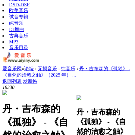
DSD-DSF
欧美音乐
试音专辑
纯音乐
DJ舞曲
古典音乐
MP3
音乐目录
爱音乐网
»
论坛
›
无损音乐
›
纯音乐
›
丹・吉布森的《孤独》 -
《自然的治愈之触》（2025 年） ...
返回列表
发新帖
1833
0
丹・吉布森的
丹・吉布森的
《孤独》 - 《自
《孤独》 - 《自
然的治愈之触》