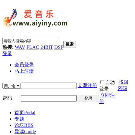
搜索
热搜:
WAV
FLAC
24BIT
DSF
登录
会员登录
马上注册
找回
自动
立即注册
密码
登录
立即注
密码
登录
册
首页
Portal
专题
论坛
BBS
导读
Guide