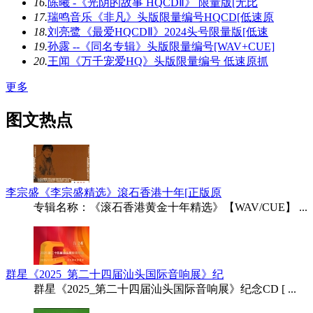
16.
陈曦 -《光阴的故事 HQCDⅡ》 限量版[无比
17.
瑞鸣音乐《非凡》头版限量编号HQCD[低速原
18.
刘亮鹭《最爱HQCDⅡ》2024头号限量版[低速
19.
孙露 --《同名专辑》头版限量编号[WAV+CUE]
20.
王闻《万千宠爱HQ》头版限量编号 低速原抓
更多
图文热点
李宗盛《李宗盛精选》滾石香港十年[正版原
专辑名称：《滚石香港黄金十年精选》【WAV/CUE】 ...
群星《2025_第二十四届汕头国际音响展》纪
群星《2025_第二十四届汕头国际音响展》纪念CD [ ...