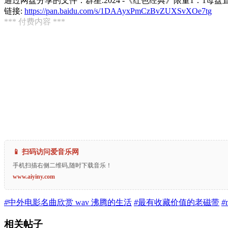
通过网盘分享的文件：群星.2024 -《红色经典》限量1：1母盘直刻[
链接:
https://pan.baidu.com/s/1DAAyxPmCzBvZUXSvXOe7tg
*** 付费内容 ***
📱 扫码访问爱音乐网
手机扫描右侧二维码,随时下载音乐！
www.aiyiny.com
#
中外电影名曲欣赏 wav 沸腾的生活
#
最有收藏价值的老磁带
#
相关帖子