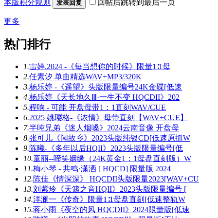
本版积分规则
回帖后跳转到最后一页
发表回复
更多
热门排行
1.
雷婷.2024 -《每当想你的时候》限量1∶1母
2.
任素汐 单曲精选WAV+MP3/320K
3.
杨乐婷 -《遥望》头版限量编号24K金碟[低速
4.
杨乐婷《天长地久Ⅲ·一生不变 HQCDII》202
5.
程响 - 可能 开盘母带1：1直刻WAV/CUE
6.
2025 姚璎格-《浓情》母带直刻【WAV+CUE】
7.
半吨兄弟《迷人烟嗓》2024云南音像 开盘母
8.
张可儿《闻故乡》2023头版纯银CD[低速原抓W
9.
陈曦-《多年以后HQII》2023头版限量编号[低
10.
童丽--啼笑姻缘（24K黄金1：1母盘直刻版）W
11.
梅小琴 - 共鸣·潇洒 [ HQCD] 限量版 2024
12.
陈佳《情深深》 HQCDII头版限量2023[WAV+CU
13.
刘紫玲《天籁之音HQII》2023头版限量编号 [
14.
洋澜一《传奇》限量1∶1母盘直刻[低速整轨W
15.
蒋小雨《夜空的风 HQCDII》2024限量版[低速