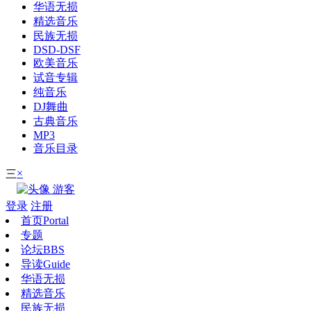
华语无损
精选音乐
民族无损
DSD-DSF
欧美音乐
试音专辑
纯音乐
DJ舞曲
古典音乐
MP3
音乐目录
×
三
游客
登录
注册
首页
Portal
专题
论坛
BBS
导读
Guide
华语无损
精选音乐
民族无损