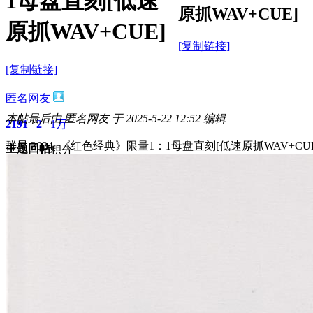
1母盘直刻[低速
原抓WAV+CUE]
原抓WAV+CUE]
[复制链接]
[复制链接]
匿名网友
本帖最后由 匿名网友 于 2025-5-22 12:52 编辑
2191
2
1万
群星.2024 -《红色经典》限量1：1母盘直刻[低速原抓WAV+CUE
主题
回帖
积分
积分
11873
2025-5-22 12:36:18
/
显示全部楼层
/
阅读模式
2097
0