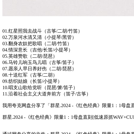
01.红星照我去战斗（古筝/二胡/竹笛）
02.万泉河水清又清（小提琴/黑管）
03.翻身农奴把歌唱（二胡/竹笛）
04.情深意长（吉他/长笛/小提琴）
05.英雄赞歌（二胡/琵琶）
06.马铃儿响玉鸟儿唱（古筝/笛子）
07.愿亲人早日养好伤（二胡/琵琶）
08.十送红军（古筝/二胡）
09.纺织姑娘（长笛/小提琴）
10.唱支山歌给党听（琵琶/箫/笛子）
11.沿着社会主义大道奔前方（笛子/古筝）
我用夸克网盘分享了「群星.2024 -《红色经典》限量1：1母盘直刻
群星.2024 -《红色经典》限量1：1母盘直刻[低速原抓WAV+CUE].