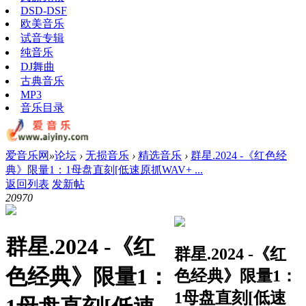
DSD-DSF
欧美音乐
试音专辑
纯音乐
DJ舞曲
古典音乐
MP3
音乐目录
爱音乐网
»
论坛
›
无损音乐
›
精选音乐
›
群星.2024 -《红色经
典》限量1：1母盘直刻[低速原抓WAV+ ...
返回列表
发新帖
2097
0
群星.2024 -《红
群星.2024 -《红
色经典》限量1：
色经典》限量1：
1母盘直刻[低速