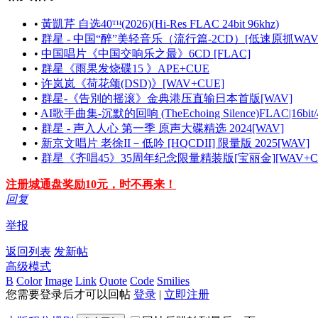
•
黃凱芹 自选40ᵀᴴ(2026)(Hi-Res FLAC 24bit 96khz)
•
群星 - 中国“醉”美轻音乐（流行篇-2CD）[低速原抓WAV 
•
中国唱片《中国交响乐之最》6CD [FLAC]
•
群星《雨果发烧碟15 》APE+CUE
•
许岚岚《荷花颂(DSD)》[WAV+CUE]
•
群星-《告別的摇滚》金典港压直输日本首版[WAV]
•
AI歌手曲集-沉默的回响 (TheEchoing Silence)FLAC|16bit/
•
群星 - 声入人心 第一季 原声大碟精选 2024[WAV]
•
新京文唱片 老徐II－低吟 [HQCDII] 限量版 2025[WAV]
•
群星《齐唱45》35周年纪念限量精装版[宝丽金][WAV+CUE
注册城通盘奖励10元，时不再来！
回复
举报
返回列表
发新帖
高级模式
B
Color
Image
Link
Quote
Code
Smilies
您需要登录后才可以回帖
登录
|
立即注册