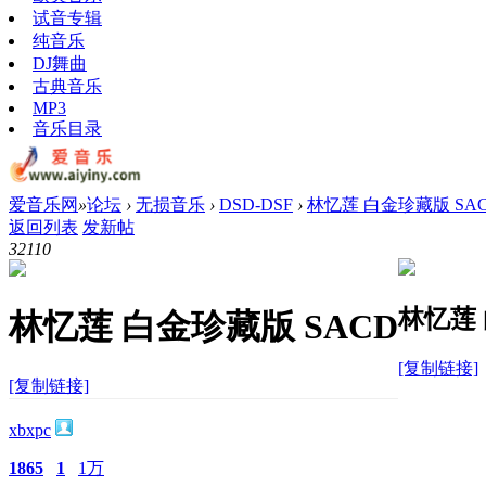
试音专辑
纯音乐
DJ舞曲
古典音乐
MP3
音乐目录
爱音乐网
»
论坛
›
无损音乐
›
DSD-DSF
›
林忆莲 白金珍藏版 SA
返回列表
发新帖
3211
0
林忆莲 
林忆莲 白金珍藏版 SACD
[复制链接]
[复制链接]
xbxpc
1865
1
1万