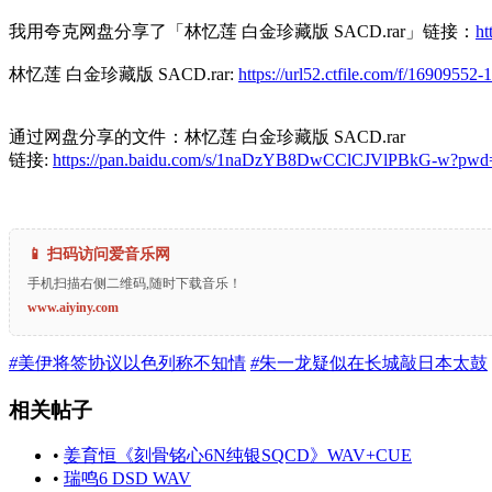
我用夸克网盘分享了「林忆莲 白金珍藏版 SACD.rar」链接：
ht
林忆莲 白金珍藏版 SACD.rar:
https://url52.ctfile.com/f/1690955
通过网盘分享的文件：林忆莲 白金珍藏版 SACD.rar
链接:
https://pan.baidu.com/s/1naDzYB8DwCClCJVlPBkG-w?pwd
📱 扫码访问爱音乐网
手机扫描右侧二维码,随时下载音乐！
www.aiyiny.com
#
美伊将签协议以色列称不知情
#
朱一龙疑似在长城敲日本太鼓
相关帖子
•
姜育恒《刻骨铭心6N纯银SQCD》WAV+CUE
•
瑞鸣6 DSD WAV