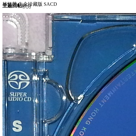
林忆莲 白金珍藏版 SACD
主题
回帖
积分
积分
10117
2025-5-28 12:56:31
/
显示全部楼层
/
阅读模式
3211
0