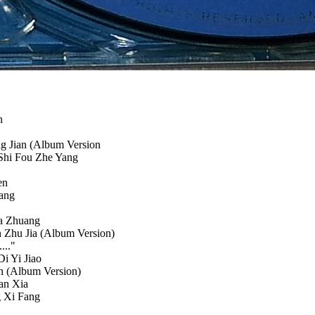
n
g Jian (Album Version
Shi Fou Zhe Yang
en
iang
ua Zhuang
 Zhu Jia (Album Version)
..."
i Yi Jiao
n (Album Version)
an Xia
g Xi Fang