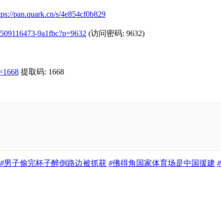
tps://pan.quark.cn/s/4e854cf0b829
2-1509116473-9a1fbc?p=9632
(访问密码: 9632)
=1668
提取码: 1668
#
男子偷完杯子醉倒路边被抓获
#
佛得角国家体育场是中国援建
#