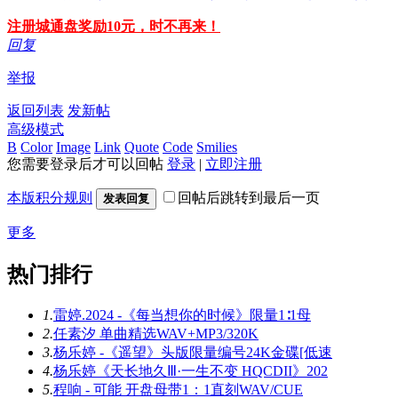
注册城通盘奖励10元，时不再来！
回复
举报
返回列表
发新帖
高级模式
B
Color
Image
Link
Quote
Code
Smilies
您需要登录后才可以回帖
登录
|
立即注册
本版积分规则
回帖后跳转到最后一页
发表回复
更多
热门排行
1.
雷婷.2024 -《每当想你的时候》限量1∶1母
2.
任素汐 单曲精选WAV+MP3/320K
3.
杨乐婷 -《遥望》头版限量编号24K金碟[低速
4.
杨乐婷《天长地久Ⅲ·一生不变 HQCDII》202
5.
程响 - 可能 开盘母带1：1直刻WAV/CUE