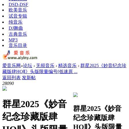
DSD-DSF
欧美音乐
试音专辑
纯音乐
DJ舞曲
古典音乐
MP3
音乐目录
爱音乐网
»
论坛
›
无损音乐
›
精选音乐
›
群星2025《妙音纪念珍
藏版肆HQⅡ》头版限量编号[低速原 ...
返回列表
发新帖
2809
0
群星2025《妙音
群星2025《妙音
纪念珍藏版肆
纪念珍藏版肆
HQⅡ》头版限量