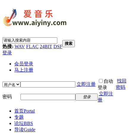
搜索
热搜:
WAV
FLAC
24BIT
DSF
登录
会员登录
马上注册
找回
自动
立即注册
密码
登录
立即注
密码
登录
册
首页
Portal
专题
论坛
BBS
导读
Guide