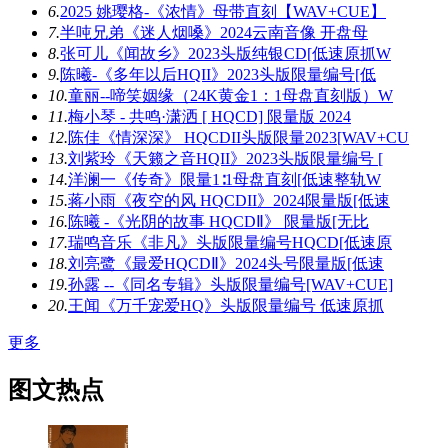
6.
2025 姚璎格-《浓情》母带直刻【WAV+CUE】
7.
半吨兄弟《迷人烟嗓》2024云南音像 开盘母
8.
张可儿《闻故乡》2023头版纯银CD[低速原抓W
9.
陈曦-《多年以后HQII》2023头版限量编号[低
10.
童丽--啼笑姻缘（24K黄金1：1母盘直刻版）W
11.
梅小琴 - 共鸣·潇洒 [ HQCD] 限量版 2024
12.
陈佳《情深深》 HQCDII头版限量2023[WAV+CU
13.
刘紫玲《天籁之音HQII》2023头版限量编号 [
14.
洋澜一《传奇》限量1∶1母盘直刻[低速整轨W
15.
蒋小雨《夜空的风 HQCDII》2024限量版[低速
16.
陈曦 -《光阴的故事 HQCDⅡ》 限量版[无比
17.
瑞鸣音乐《非凡》头版限量编号HQCD[低速原
18.
刘亮鹭《最爱HQCDⅡ》2024头号限量版[低速
19.
孙露 --《同名专辑》头版限量编号[WAV+CUE]
20.
王闻《万千宠爱HQ》头版限量编号 低速原抓
更多
图文热点