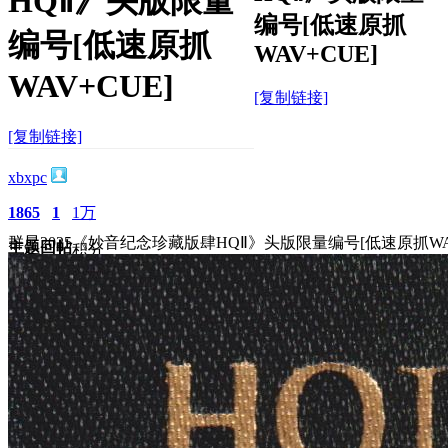
HQⅡ》头版限量
编号[低速原抓
编号[低速原抓
WAV+CUE]
WAV+CUE]
[复制链接]
[复制链接]
xbxpc
1865
1
1万
群星2025《妙音纪念珍藏版肆HQⅡ》头版限量编号[低速原抓WAV
主题
回帖
积分
积分
10117
2025-5-29 16:08:32
/
显示全部楼层
/
阅读模式
2809
0