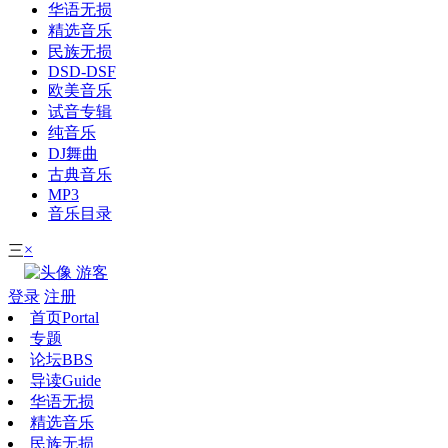
华语无损
精选音乐
民族无损
DSD-DSF
欧美音乐
试音专辑
纯音乐
DJ舞曲
古典音乐
MP3
音乐目录
×
三
游客
登录
注册
首页
Portal
专题
论坛
BBS
导读
Guide
华语无损
精选音乐
民族无损