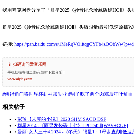
我用夸克网盘分享了「群星2025《妙音纪念珍藏版肆HQⅡ》头版限
群星2025《妙音纪念珍藏版肆HQⅡ》头版限量编号[低速原抓WAV+C
链接:
https://pan.baidu.com/s/1MeRqVOiftqgCYFb4zOQbWw?pw
📱 扫码访问爱音乐网
手机扫描右侧二维码,随时下载音乐！
www.aiyiny.com
#
佛得角门将世界杯封神却失业
#
男子吃了两个肉粽后狂吐鲜血
相关帖子
•
彭羚【未完的小说】2020 SHM SACD DSF
•
群星2014 -《雨果发烧碟十七》LPCD45Ⅱ[WAV+CUE]
•
曼丽·女人三十4.2024 -《冬天》限量1：1母盘直刻[低速原