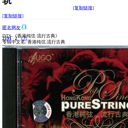
轨
[复制链接]
[复制链接]
匿名网友
DTS-《香港纯弦·流行古典》
2191
2
1万
专辑中文名: 香港纯弦.流行古典
主题
回帖
积分
积分
11873
2025-7-28 19:48:30
/
显示全部楼层
/
阅读模式
3066
0