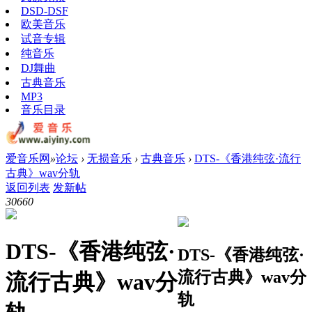
DSD-DSF
欧美音乐
试音专辑
纯音乐
DJ舞曲
古典音乐
MP3
音乐目录
爱音乐网
»
论坛
›
无损音乐
›
古典音乐
›
DTS-《香港纯弦·流行
古典》wav分轨
返回列表
发新帖
3066
0
DTS-《香港纯弦·
DTS-《香港纯弦·
流行古典》wav分
流行古典》wav分
轨