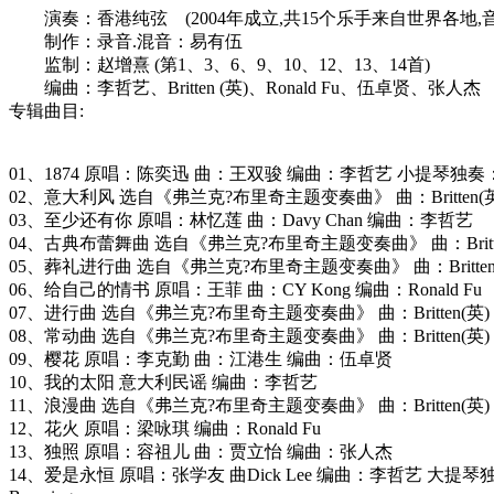
演奏：香港纯弦 (2004年成立,共15个乐手来自世界各地,音
制作：录音.混音：易有伍
监制：赵增熹 (第1、3、6、9、10、12、13、14首)
编曲：李哲艺、Britten (英)、Ronald Fu、伍卓贤、张人杰
专辑曲目:
01、1874 原唱：陈奕迅 曲：王双骏 编曲：李哲艺 小提琴独
02、意大利风 选自《弗兰克?布里奇主题变奏曲》 曲：Britten(英
03、至少还有你 原唱：林忆莲 曲：Davy Chan 编曲：李哲艺
04、古典布蕾舞曲 选自《弗兰克?布里奇主题变奏曲》 曲：Britte
05、葬礼进行曲 选自《弗兰克?布里奇主题变奏曲》 曲：Britten
06、给自己的情书 原唱：王菲 曲：CY Kong 编曲：Ronald Fu
07、进行曲 选自《弗兰克?布里奇主题变奏曲》 曲：Britten(英)
08、常动曲 选自《弗兰克?布里奇主题变奏曲》 曲：Britten(英)
09、樱花 原唱：李克勤 曲：江港生 编曲：伍卓贤
10、我的太阳 意大利民谣 编曲：李哲艺
11、浪漫曲 选自《弗兰克?布里奇主题变奏曲》 曲：Britten(英)
12、花火 原唱：梁咏琪 编曲：Ronald Fu
13、独照 原唱：容祖儿 曲：贾立怡 编曲：张人杰
14、爱是永恒 原唱：张学友 曲Dick Lee 编曲：李哲艺 大提琴独奏