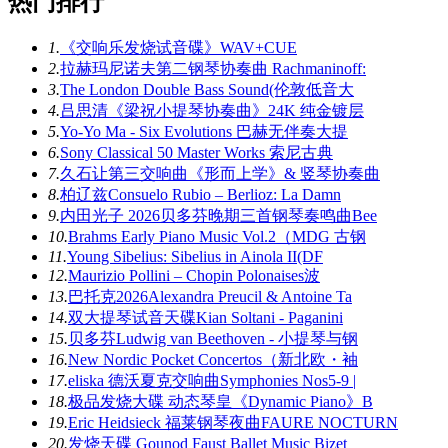
热门排行
1.
《交响乐发烧试音碟》WAV+CUE
2.
拉赫玛尼诺夫第二钢琴协奏曲 Rachmaninoff:
3.
The London Double Bass Sound(伦敦低音大
4.
吕思清《梁祝小提琴协奏曲》24K 纯金镀层
5.
Yo-Yo Ma - Six Evolutions 巴赫无伴奏大提
6.
Sony Classical 50 Master Works 索尼古典
7.
久石让第三交响曲《形而上学》& 竖琴协奏曲
8.
柏辽兹Consuelo Rubio – Berlioz: La Damn
9.
内田光子 2026贝多芬晚期三首钢琴奏鸣曲Bee
10.
Brahms Early Piano Music Vol.2（MDG 古钢
11.
Young Sibelius: Sibelius in Ainola II(DF
12.
Maurizio Pollini – Chopin Polonaises波
13.
巴托克2026Alexandra Preucil & Antoine Ta
14.
双大提琴试音天碟Kian Soltani - Paganini
15.
贝多芬Ludwig van Beethoven - 小提琴与钢
16.
New Nordic Pocket Concertos（新北欧・袖
17.
eliska 德沃夏克交响曲Symphonies Nos5-9 |
18.
极品发烧大碟 动态琴皇《Dynamic Piano》B
19.
Eric Heidsieck 福莱钢琴夜曲FAURE NOCTURN
20.
发烧天碟 Gounod Faust Ballet Music Bizet