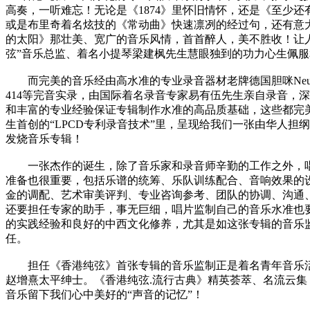
高奏，一听难忘！无论是《1874》里怀旧情怀，还是《至少还
或是布里奇着名炫技的《常动曲》快速凛冽的经过句，还有意
的太阳》那壮美、宽广的音乐风情，首首醉人，美不胜收！让
弦”音乐总监、着名小提琴梁建枫先生慧眼独到的功力心生佩
而完美的音乐经由高水准的专业录音器材老牌德国胆咪Neuman
414等完音实录，由国际着名录音专家易有伍先生亲自录音，
和丰富的专业经验保证专辑制作水准的高品质基础，这些都完
生首创的“LPCD专利录音技术”里，呈现给我们一张由华人担
发烧音乐专辑！
一张杰作的诞生，除了音乐家和录音师辛勤的工作之外，
准备也很重要，包括乐谱的统筹、乐队训练配合、音响效果的
金的调配、艺术审美评判、专业咨询参考、团队的协调、沟通
还要担任专家的助手，事无巨细，唱片监制自己的音乐水准也
的实践经验和良好的中西文化修养，尤其是如这张专辑的音乐
任。
担任《香港纯弦》首张专辑的音乐监制正是着名青年音乐
赵增熹太平绅士。《香港纯弦.流行古典》精英荟萃、名流云集
音乐留下我们心中美好的“声音的记忆”！