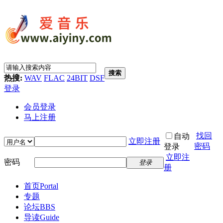
搜索
热搜:
WAV
FLAC
24BIT
DSF
登录
会员登录
马上注册
找回
自动
立即注册
密码
登录
立即注
密码
登录
册
首页
Portal
专题
论坛
BBS
导读
Guide