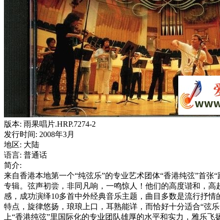
版本: 雨果唱片.HRP.7274-2
发行时间: 2008年3月
地区: 大陆
语言: 普通话
简介:
来自香港本地第一个“纯弦乐”的专业艺术团体“香港纯弦”首张“
专辑。弦声初尝，非同凡响，一鸣惊人！他们的高度谐和，高
感，成功演绎10多首中外经典音乐主题，曲目多数是流行抒情
特点，旋律悠扬，琅琅上口，耳熟能详，而恰好十分适合“弦乐
上“香港纯弦”里国际化的专业团队雄厚的水平和实力，雅乐飞