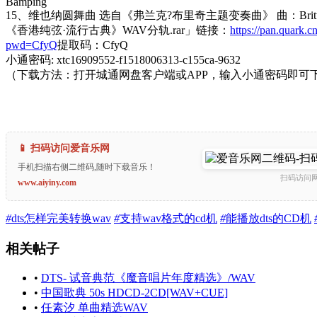
Bamping
15、维也纳圆舞曲 选自《弗兰克?布里奇主题变奏曲》 曲：Britte
《香港纯弦·流行古典》WAV分轨.rar」链接：
https://pan.quark.c
pwd=CfyQ
提取码：CfyQ
小通密码: xtc16909552-f1518006313-c155ca-9632
（下载方法：打开城通网盘客户端或APP，输入小通密码即可
📱 扫码访问爱音乐网
手机扫描右侧二维码,随时下载音乐！
扫码访问
www.aiyiny.com
#
dts怎样完美转换wav
#
支持wav格式的cd机
#
能播放dts的CD机
相关帖子
•
DTS- 试音典范《魔音唱片年度精选》/WAV
•
中国歌典 50s HDCD-2CD[WAV+CUE]
•
任素汐 单曲精选WAV