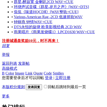
•
群星-醉寂寞 金喇叭2CD WAV+CUE
•
环绕声试音碟《群星-岁月之声》[WAV+DTS]
•
侃侃《味道HQCDⅡ》[WAV整轨+CUE]
•
Various-American Rag -2CD 低速抓轨WAV
•
钟丽燕 钟情WAV+CUE
•
DTS永恒的旋律 欧美影视经典 2CD WAV
•
雨果唱片《雨果发烧碟1》LPCD1630 WAV+CUE
注册城通盘奖励10元，时不再来！
回复
举报
返回列表
发新帖
高级模式
B
Color
Image
Link
Quote
Code
Smilies
您需要登录后才可以回帖
登录
|
立即注册
本版积分规则
回帖后跳转到最后一页
发表回复
更多