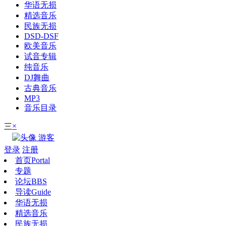
华语无损
精选音乐
民族无损
DSD-DSF
欧美音乐
试音专辑
纯音乐
DJ舞曲
古典音乐
MP3
音乐目录
×
三
游客
登录
注册
首页
Portal
专题
论坛
BBS
导读
Guide
华语无损
精选音乐
民族无损