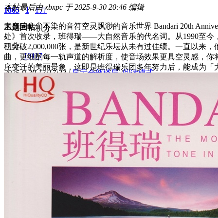
本帖最后由 xbxpc 于 2025-9-30 20:46 编辑
1865
1
1万
来自瑞士尘不染的音符空灵飘渺的音乐世界 Bandari 20th Ann
主题
回帖
积分
处》首次收录，班得瑞——大自然音乐的代名词。从1990至
积分
已突破2,000,000张，是新世纪乐坛从未有过佳绩。一
10117
曲，更细酌每一轨声道的解析度，使音场效果更具空灵感，你
序变迁的美丽景象，这即是班得瑞乐团多年努力后，能成为「
2025-9-30 13:17:33
/
显示全部楼层
/
阅读模式
2655
0