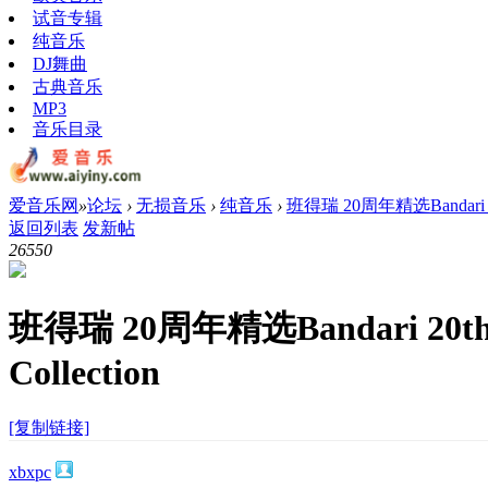
试音专辑
纯音乐
DJ舞曲
古典音乐
MP3
音乐目录
爱音乐网
»
论坛
›
无损音乐
›
纯音乐
›
班得瑞 20周年精选Bandari 20th 
返回列表
发新帖
2655
0
班得瑞 20周年精选Bandari 20th A
Collection
[复制链接]
xbxpc