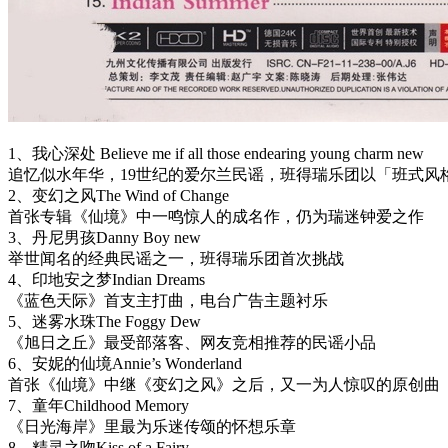
1、我心深处 Believe me if all those endearing young charm new
追忆似水年华，19世纪的爱尔兰民谣，班得瑞乐团以「班式风
2、变幻之风The Wind of Change
首张专辑《仙境》中一鸣惊人的成名作，仍为瑞迷钟爱之作
3、丹尼男孩Danny Boy new
举世闻名的经典民谣之一，班得瑞乐团首次挑战
4、印地安之梦Indian Dreams
《蓝色天际》首支主打曲，电台广告主题衬乐
5、迷雾水珠The Foggy Dew
《旭日之丘》最受部落客、网友竞相推荐的民谣小品
6、安妮的仙境Annie’s Wonderland
首张《仙境》中继《变幻之风》之后，又一为人惊叹的原创曲
7、童年Childhood Memory
《日光海岸》里最为乐迷传颂的怀想乐章
8、精灵之吻Kiss of a Fairy