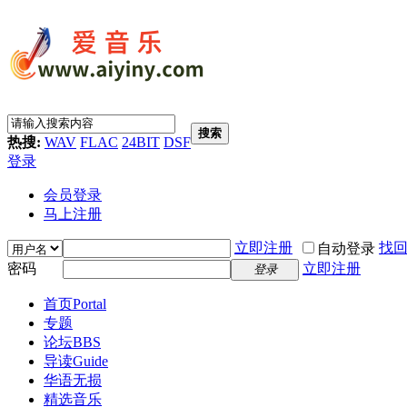
搜索
热搜:
WAV
FLAC
24BIT
DSF
登录
会员登录
马上注册
立即注册
找
自动登录
密码
立即注册
登录
首页
Portal
专题
论坛
BBS
导读
Guide
华语无损
精选音乐