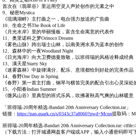
首次在《翡翠谷》里运用空灵人声於创作的元素之中
9、秘密Mystica
《琉璃湖畔》主打曲之一，电台强力放送的广告曲
10、生命之书The Book of Life
《月光水岸》里的华丽慢板，富含生命寓意的代表作
11、奥里诺科之梦Orinoco Dreams
《雾色山脉》跨出瑞士山林，以南美洲水系为蓝本的创作
12、森林中的一夜Woodland Night
《日光海岸》向大卫费德曼致敬，以班得瑞的风格诠释成经典
13、满天星Starry Sky
《迷雾森林》中旋律满分、配乐、意境都恰到好处的完美作品
14、春野One Day in Spring
《春野》第一首主打曲，钢琴与横笛完美的配合引出心灵深处
15、小阳春Indian Summer
《微风山谷》里典型的班式乐风，吹拂著秋高气爽的山林暖意
「班得瑞-20周年精选-Bandari 20th Anniversary Collection.rar」
链接：
https://pan.quark.cn/s/0343c37a8060?pwd=Mcnn
提取码：Mc
班得瑞-20周年精选-Bandari 20th Anniversary Collection.rar: ctfile:
（下载方法：打开城通网盘客户端或APP，输入小通密码即可