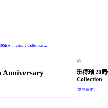
Anniversary Collection ...
nniversary
班得瑞 20周年精
Collection
[复制链接]