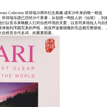
iversary Collection 班得瑞20周年纪念典藏 成军20
今，班得瑞乐团已历经20个寒暑，从创团一鸣惊人的《仙境》，
直以来，他们以音乐来唤醒人们对自然环境的关爱，以音符来缩短人
将体验到浑圆完美的声线，就连声波最细微的毛边都完整接收。 
大自然音乐代名词」的重要因素。