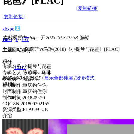
琵琶》[FLAC]
[复制链接]
[复制链接]
xbxpc
本帖最后由 xbxpc 于 2025-10-3 19:38 编辑
1865
1
1万
陈蓉晖vs马琳(2018)《小提琴与琵琶》[FLAC]
主题
回帖
积分
积分
专辑名称:小提琴与琵琶
10117
专辑艺人:陈蓉晖vs马琳
2025-10-3 19:29:25
/
显示全部楼层
/
阅读模式
专辑类型:轻音乐
1318
0
策划制作:重庆钩住你
封面制作:重庆钩住你
制作时间:2018-09-20
CQGZN:201809202155
资源类型:FLAC+CUE
介绍