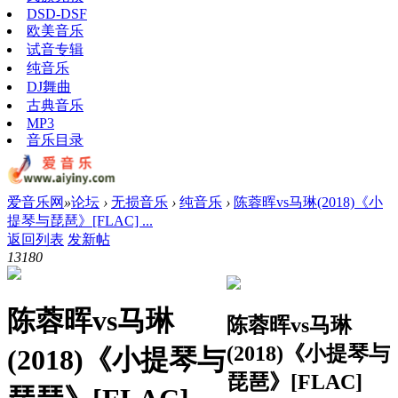
DSD-DSF
欧美音乐
试音专辑
纯音乐
DJ舞曲
古典音乐
MP3
音乐目录
爱音乐网
»
论坛
›
无损音乐
›
纯音乐
›
陈蓉晖vs马琳(2018)《小
提琴与琵琶》[FLAC] ...
返回列表
发新帖
1318
0
陈蓉晖vs马琳
陈蓉晖vs马琳
(2018)《小提琴与
(2018)《小提琴与
琵琶》[FLAC]