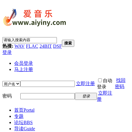
搜索
热搜:
WAV
FLAC
24BIT
DSF
登录
会员登录
马上注册
找回
自动
立即注册
密码
登录
立即注
密码
登录
册
首页
Portal
专题
论坛
BBS
导读
Guide