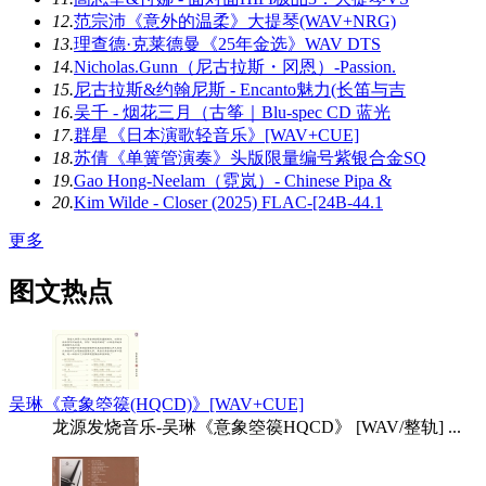
12.
范宗沛《意外的温柔》大提琴(WAV+NRG)
13.
理查德·克莱德曼《25年金选》WAV DTS
14.
Nicholas.Gunn（尼古拉斯・冈恩）-Passion.
15.
尼古拉斯&约翰尼斯 - Encanto魅力(长笛与吉
16.
吴千 - 烟花三月（古筝｜Blu-spec CD 蓝光
17.
群星《日本演歌轻音乐》[WAV+CUE]
18.
苏倩《单簧管演奏》头版限量编号紫银合金SQ
19.
Gao Hong-Neelam（霓岚）- Chinese Pipa &
20.
Kim Wilde - Closer (2025) FLAC-[24B-44.1
更多
图文热点
吴琳《意象箜篌(HQCD)》[WAV+CUE]
龙源发烧音乐-吴琳《意象箜篌HQCD》 [WAV/整轨] ...