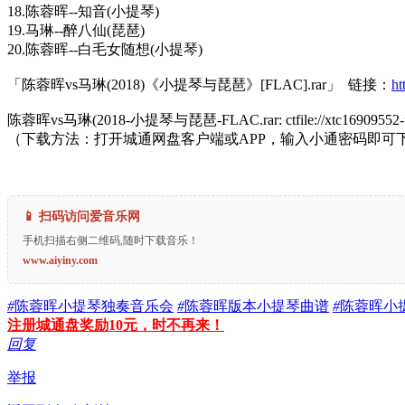
18.陈蓉晖--知音(小提琴)
19.马琳--醉八仙(琵琶)
20.陈蓉晖--白毛女随想(小提琴)
「陈蓉晖vs马琳(2018)《小提琴与琵琶》[FLAC].rar」 链接：
ht
陈蓉晖vs马琳(2018-小提琴与琵琶-FLAC.rar: ctfile://xtc16909552-f8
（下载方法：打开城通网盘客户端或APP，输入小通密码即可
📱 扫码访问爱音乐网
手机扫描右侧二维码,随时下载音乐！
www.aiyiny.com
#
陈蓉晖小提琴独奏音乐会
#
陈蓉晖版本小提琴曲谱
#
陈蓉晖小
注册城通盘奖励10元，时不再来！
回复
举报