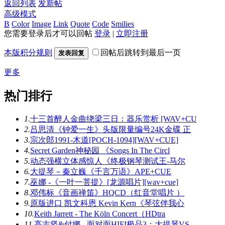
返回列表
发新帖
高级模式
B
Color
Image
Link
Quote
Code
Smilies
您需要登录后才可以回帖
登录
|
立即注册
本版积分规则
回帖后跳转到最后一页
发表回复
更多
热门排行
1.
十三首醉人金曲绕梁三日：器乐赏析 [WAV+CU
2.
吕思清《钟爱一生》头版限量编号24K金碟 正
3.
宗次郎1991-木道[POCH-1094][WAV+CUE]
4.
Secret Garden神秘园 《Songs In The Circl
5.
动态强横立体感惊人《终极钢琴测试王-马尔
6.
大提琴－秦立巍《千言万语》APE+CUE
7.
巫娜 -《一叶一菩提》[龙源唱片][wav+cue]
8.
邓伟标《音画禅笛》HQCD（红音堂唱片 ）
9.
原版进口 凯文科恩 Kevin Kern《琴弦伴我心
10.
Keith Jarrett - The Köln Concert（HDtra
11.
高志坚&付娜 - 面对面HIFI极品3：大提琴VS