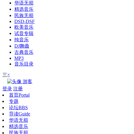
华语无损
精选音乐
民族无损
DSD-DSF
欧美音乐
试音专辑
纯音乐
DJ舞曲
古典音乐
MP3
音乐目录
×
三
游客
登录
注册
首页
Portal
专题
论坛
BBS
导读
Guide
华语无损
精选音乐
民族无损