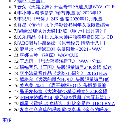
2.
瑞鸣《三国》
3.
云朵《天籁之声》开盘母带[低速原抓WAV+CUE
4.
李小沛 - 粉墨是梦 [瑞鸣 限量版] 2023年12
5.
李思思《想你 》24K 金碟 2020年12月限量
6.
群星《传承》太平洋影音45周年头版限量编号
7.
[超级发烧试听天碟] 赵聪《聆听中国月舞》[
8.
民乐精品《中国民乐大师纯独奏鉴赏DSD(14CD
9.
[ABC唱片] -谢采妘 《原音经典 情韵十八》[
10.
廖昌永 - 情缘HQⅡ 头版限量 - 2024 - WAV+
11.
巫娜古琴 《禅踪》WAV/CUE
12.
王思雨 -《思念陪着鸿雁飞》[WAV+分轨]
13.
瑞鸣音乐《三国》头版限量编号24K金碟[低速
14.
李小沛录音作品《龙韵·15周年》 2016 [FLA
15.
腾格尔《远远的思念HQII》头版限量编号[低
16.
姜克美.2024 -《霸王别姬HQⅡ》头版限量编
17.
民乐发烧盘《大浪淘沙·精英独奏》24K金碟
18.
[FIM发烧唱片14] 关乃忠&乔珊《古琴新韵》/
19.
群星《震撼-瑞鸣精选：杜比全景声（DOLBY A
20.
发自生命底蕴的呼唤 降央卓玛《金色的呼唤2
更多