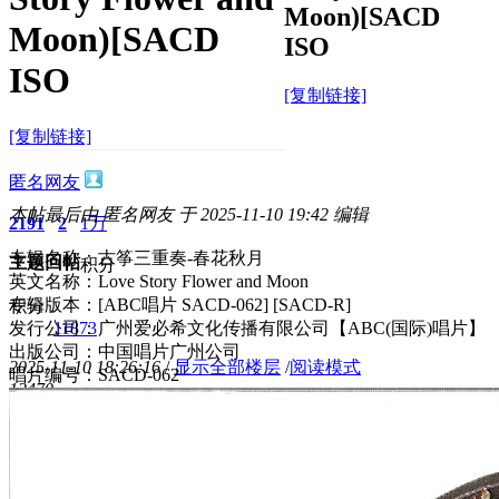
Moon)[SACD
Moon)[SACD
ISO
ISO
[复制链接]
[复制链接]
匿名网友
本帖最后由 匿名网友 于 2025-11-10 19:42 编辑
2191
2
1万
专辑名称：古筝三重奏-春花秋月
主题
回帖
积分
英文名称：Love Story Flower and Moon
专辑版本：[ABC唱片 SACD-062] [SACD-R]
积分
发行公司：广州爱必希文化传播有限公司【ABC(国际)唱片】
11873
出版公司：中国唱片广州公司
2025-11-10 18:26:16
/
显示全部楼层
/
阅读模式
唱片编号：SACD-062
1247
0