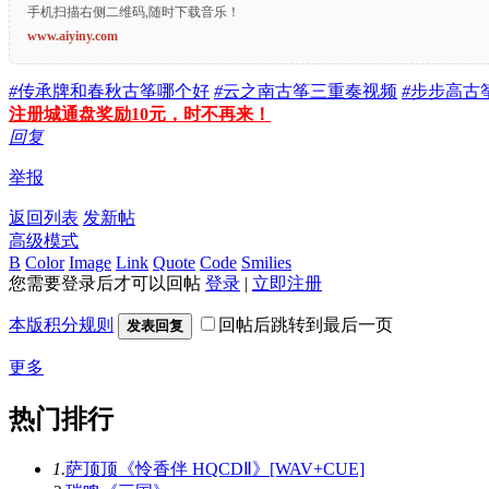
手机扫描右侧二维码,随时下载音乐！
www.aiyiny.com
#
传承牌和春秋古筝哪个好
#
云之南古筝三重奏视频
#
步步高古
注册城通盘奖励10元，时不再来！
回复
举报
返回列表
发新帖
高级模式
B
Color
Image
Link
Quote
Code
Smilies
您需要登录后才可以回帖
登录
|
立即注册
本版积分规则
回帖后跳转到最后一页
发表回复
更多
热门排行
1.
萨顶顶《怜香伴 HQCDⅡ》[WAV+CUE]