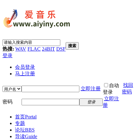
搜索
热搜:
WAV
FLAC
24BIT
DSF
登录
会员登录
马上注册
找回
自动
立即注册
密码
登录
立即注
密码
登录
册
首页
Portal
专题
论坛
BBS
导读
Guide