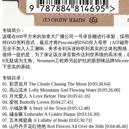
专辑简介：
该碟在600平方米的加拿大广播公司一号录音棚进行录製，採用尖端的P
持DSD资料形式，最后才将Pyra-mix的DSD存入母带（A
完全不加入人工溷响，务求令到乐迷聆听到真实的立体包围感
值得一提的是，为了保证该次录音製作达到世界级的高水准，录音中採
8无疑成为主角。Neumann工程师另起炉灶的新胆咪品牌Micro
下坚实的基础。
专辑目录：
01. 彩雲追月 The Clouds Chasing The Moon [0:05:30.64]
02. 高山流水 Lofty Mountains And Flowing Water [0:05:26.00]
03. 月光愛人 A Love Before Time [0:05:41.16]
04. 梁祝 Butterfly Lovers [0:04:27.45]
05. 小城故事 A Story of the Town [0:05:12.48]
06. 繡金匾 Embroider A Golden Plaque [0:03:16.30]
07. 五木搖籃曲 A Lullaby of Itsuki [0:03:30.73]
08. 山丹丹开花红艳艳 Red Flowers All Over the Hills [0:04:46.46]