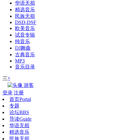
华语无损
精选音乐
民族无损
DSD-DSF
欧美音乐
试音专辑
纯音乐
DJ舞曲
古典音乐
MP3
音乐目录
×
三
游客
登录
注册
首页
Portal
专题
论坛
BBS
导读
Guide
华语无损
精选音乐
民族无损