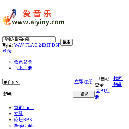
搜索
热搜:
WAV
FLAC
24BIT
DSF
登录
会员登录
马上注册
找回
自动
立即注册
密码
登录
立即注
密码
登录
册
首页
Portal
专题
论坛
BBS
导读
Guide