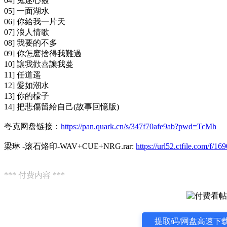
04] 鬼迷心竅
05] 一面湖水
06] 你給我一片天
07] 浪人情歌
08] 我要的不多
09] 你怎麽捨得我難過
10] 譲我歡喜讓我蔓
11] 任道遥
12] 愛如潮水
13] 你的檬子
14] 把悲傷留給自己(故事回憶版)
夸克网盘链接：
https://pan.quark.cn/s/347f70afe9ab?pwd=TcMh
梁琳 -滚石烙印-WAV+CUE+NRG.rar:
https://url52.ctfile.com/f
*** 付费内容 ***
提取码/网盘高速下载