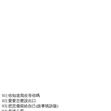
01] 你知道我在等你嗎
02] 愛要怎麼說出口
03] 把悲傷留給自己(故事慎訴版)