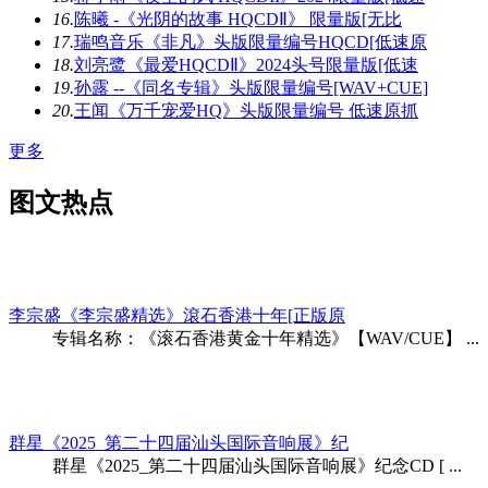
16.
陈曦 -《光阴的故事 HQCDⅡ》 限量版[无比
17.
瑞鸣音乐《非凡》头版限量编号HQCD[低速原
18.
刘亮鹭《最爱HQCDⅡ》2024头号限量版[低速
19.
孙露 --《同名专辑》头版限量编号[WAV+CUE]
20.
王闻《万千宠爱HQ》头版限量编号 低速原抓
更多
图文热点
李宗盛《李宗盛精选》滾石香港十年[正版原
专辑名称：《滚石香港黄金十年精选》【WAV/CUE】 ...
群星《2025_第二十四届汕头国际音响展》纪
群星《2025_第二十四届汕头国际音响展》纪念CD [ ...