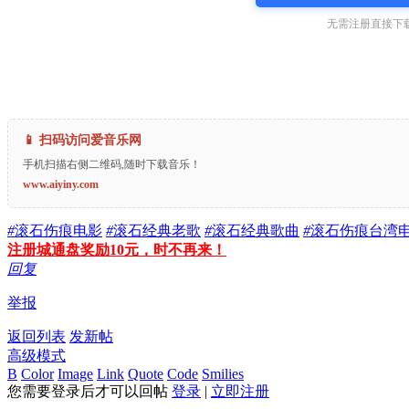
无需注册直接下载
📱 扫码访问爱音乐网
手机扫描右侧二维码,随时下载音乐！
www.aiyiny.com
#
滚石伤痕电影
#
滚石经典老歌
#
滚石经典歌曲
#
滚石伤痕台湾
注册城通盘奖励10元，时不再来！
回复
举报
返回列表
发新帖
高级模式
B
Color
Image
Link
Quote
Code
Smilies
您需要登录后才可以回帖
登录
|
立即注册