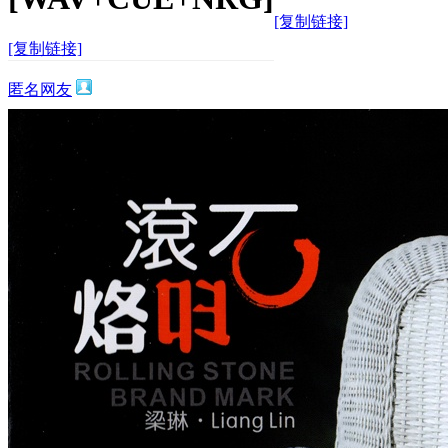
[复制链接]
[复制链接]
匿名网友
2191
2
1万
主题
回帖
积分
积分
11873
2026-1-12 15:26:50
/
显示全部楼层
/
阅读模式
1419
0