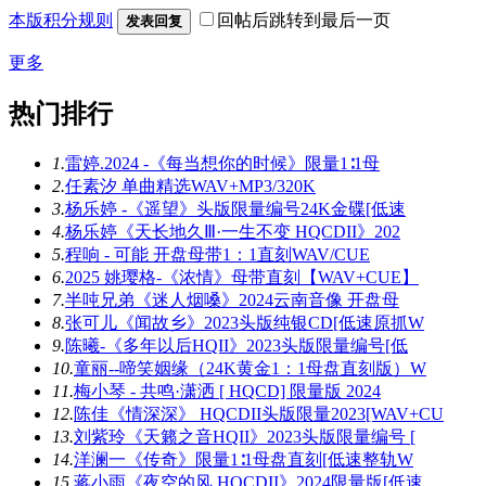
本版积分规则
回帖后跳转到最后一页
发表回复
更多
热门排行
1.
雷婷.2024 -《每当想你的时候》限量1∶1母
2.
任素汐 单曲精选WAV+MP3/320K
3.
杨乐婷 -《遥望》头版限量编号24K金碟[低速
4.
杨乐婷《天长地久Ⅲ·一生不变 HQCDII》202
5.
程响 - 可能 开盘母带1：1直刻WAV/CUE
6.
2025 姚璎格-《浓情》母带直刻【WAV+CUE】
7.
半吨兄弟《迷人烟嗓》2024云南音像 开盘母
8.
张可儿《闻故乡》2023头版纯银CD[低速原抓W
9.
陈曦-《多年以后HQII》2023头版限量编号[低
10.
童丽--啼笑姻缘（24K黄金1：1母盘直刻版）W
11.
梅小琴 - 共鸣·潇洒 [ HQCD] 限量版 2024
12.
陈佳《情深深》 HQCDII头版限量2023[WAV+CU
13.
刘紫玲《天籁之音HQII》2023头版限量编号 [
14.
洋澜一《传奇》限量1∶1母盘直刻[低速整轨W
15.
蒋小雨《夜空的风 HQCDII》2024限量版[低速