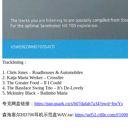
Tracklisting :
1. Chris Jones – Roadhouses & Automobiles
2. Katja Maria Werker – Crossfire
3. The Greater Food – If I Could
4. The Bassface Swing Trio – It’s De-Lovely
5. Mckinley Black – Bailinho Maria
夸克网盘链接：
https://pan.quark.cn/s/b07dafab7a34?pwd=hwYs
森海塞尔HD700耳机示范盘WAV.rar:
https://url52.ctfile.com/f/