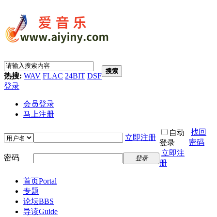
搜索
热搜:
WAV
FLAC
24BIT
DSF
登录
会员登录
马上注册
找回
自动
立即注册
密码
登录
立即注
密码
登录
册
首页
Portal
专题
论坛
BBS
导读
Guide