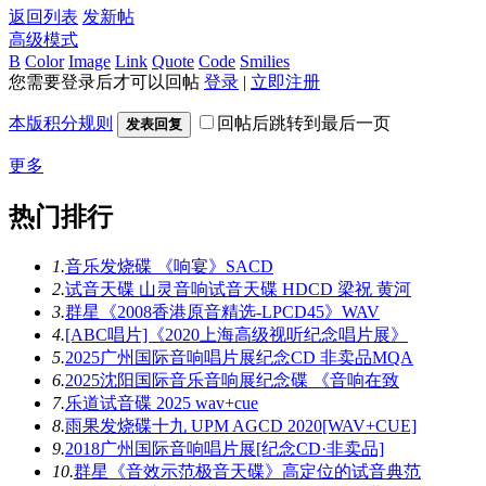
返回列表
发新帖
高级模式
B
Color
Image
Link
Quote
Code
Smilies
您需要登录后才可以回帖
登录
|
立即注册
本版积分规则
回帖后跳转到最后一页
发表回复
更多
热门排行
1.
音乐发烧碟 《响宴》SACD
2.
试音天碟 山灵音响试音天碟 HDCD 梁祝 黄河
3.
群星《2008香港原音精选-LPCD45》WAV
4.
[ABC唱片]《2020上海高级视听纪念唱片展》
5.
2025广州国际音响唱片展纪念CD 非卖品MQA
6.
2025沈阳国际音乐音响展纪念碟 《音响在致
7.
乐道试音碟 2025 wav+cue
8.
雨果发烧碟十九 UPM AGCD 2020[WAV+CUE]
9.
2018广州国际音响唱片展[纪念CD·非卖品]
10.
群星《音效示范极音天碟》高定位的试音典范