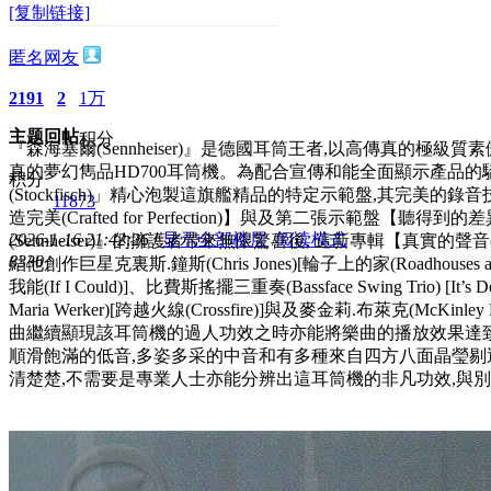
[复制链接]
匿名网友
2191
2
1万
主题
回帖
积分
『森海塞爾(Sennheiser)』是德國耳筒王者,以高傳真的極級
真的夢幻雋品HD700耳筒機。為配合宣傳和能全面顯示產品的
积分
(Stockfisch)」精心泡製這旗艦精品的特定示範盤,其完
11873
造完美(Crafted for Perfection)】與及第二張示範盤【聽得到的差異 
2026-1-16 21:42:26
/
显示全部楼层
/
阅读模式
(Sennheiser)』的擁護者帶來無限驚喜後, 這新專輯【真實的聲
833
0
結他創作巨星克裏斯.鐘斯(Chris Jones)[輪子上的家(Roadhouses and 
我能(If I Could)]、比費斯搖擺三重奏(Bassface Swing Trio) [I
Maria Werker)[跨越火線(Crossfire)]與及麥金莉.布萊克(McKinley
曲繼續顯現該耳筒機的過人功效之時亦能將樂曲的播放效果達致
順滑飽滿的低音,多姿多采的中音和有多種來自四方八面晶瑩剔
清楚楚,不需要是專業人士亦能分辨出這耳筒機的非凡功效,與別