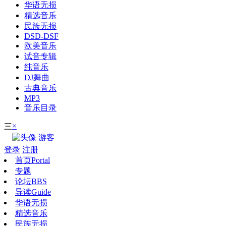
华语无损
精选音乐
民族无损
DSD-DSF
欧美音乐
试音专辑
纯音乐
DJ舞曲
古典音乐
MP3
音乐目录
×
三
游客
登录
注册
首页
Portal
专题
论坛
BBS
导读
Guide
华语无损
精选音乐
民族无损