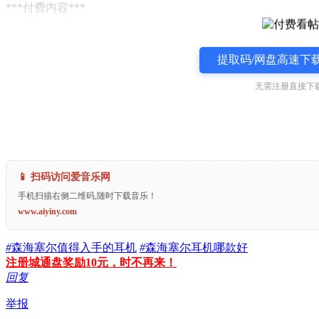
***付费内容***
提取码/网盘高速下载
无需注册直接下载
📱 扫码访问爱音乐网
手机扫描右侧二维码,随时下载音乐！
www.aiyiny.com
#
森海塞尔值得入手的耳机
#
森海塞尔耳机哪款好
注册城通盘奖励10元，时不再来！
回复
举报