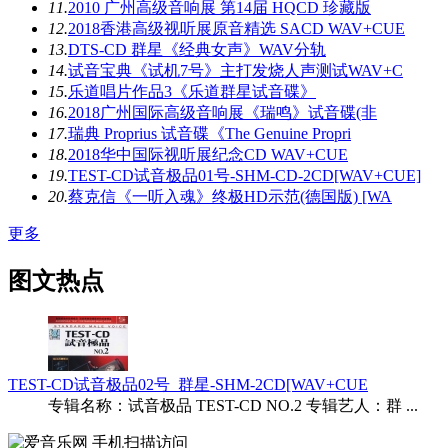
11.
2010 广州高级音响展 第14届 HQCD 珍藏版
12.
2018香港高级视听展原音精选 SACD WAV+CUE
13.
DTS-CD 群星《经典女声》WAV分轨
14.
试音宝典《试机7号》主打发烧人声测试WAV+C
15.
乐道唱片作品3《乐道群星试音碟》
16.
2018广州国际高级音响展《瑞鸣》试音碟(非
17.
瑞典 Proprius 试音碟《The Genuine Propri
18.
2018华中国际视听展纪念CD WAV+CUE
19.
TEST-CD试音极品01号-SHM-CD-2CD[WAV+CUE]
20.
蔡克信《一听入魂》终极HD示范(德国版) [WA
更多
图文热点
TEST-CD试音极品02号_群星-SHM-2CD[WAV+CUE
专辑名称：试音极品 TEST-CD NO.2 专辑艺人：群 ...
手机扫描访问