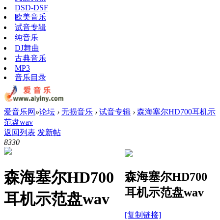
DSD-DSF
欧美音乐
试音专辑
纯音乐
DJ舞曲
古典音乐
MP3
音乐目录
爱音乐网
»
论坛
›
无损音乐
›
试音专辑
›
森海塞尔HD700耳机示
范盘wav
返回列表
发新帖
833
0
森海塞尔HD700
森海塞尔HD700
耳机示范盘wav
耳机示范盘wav
[复制链接]