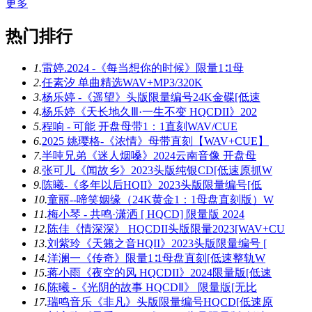
更多
热门排行
1.
雷婷.2024 -《每当想你的时候》限量1∶1母
2.
任素汐 单曲精选WAV+MP3/320K
3.
杨乐婷 -《遥望》头版限量编号24K金碟[低速
4.
杨乐婷《天长地久Ⅲ·一生不变 HQCDII》202
5.
程响 - 可能 开盘母带1：1直刻WAV/CUE
6.
2025 姚璎格-《浓情》母带直刻【WAV+CUE】
7.
半吨兄弟《迷人烟嗓》2024云南音像 开盘母
8.
张可儿《闻故乡》2023头版纯银CD[低速原抓W
9.
陈曦-《多年以后HQII》2023头版限量编号[低
10.
童丽--啼笑姻缘（24K黄金1：1母盘直刻版）W
11.
梅小琴 - 共鸣·潇洒 [ HQCD] 限量版 2024
12.
陈佳《情深深》 HQCDII头版限量2023[WAV+CU
13.
刘紫玲《天籁之音HQII》2023头版限量编号 [
14.
洋澜一《传奇》限量1∶1母盘直刻[低速整轨W
15.
蒋小雨《夜空的风 HQCDII》2024限量版[低速
16.
陈曦 -《光阴的故事 HQCDⅡ》 限量版[无比
17.
瑞鸣音乐《非凡》头版限量编号HQCD[低速原