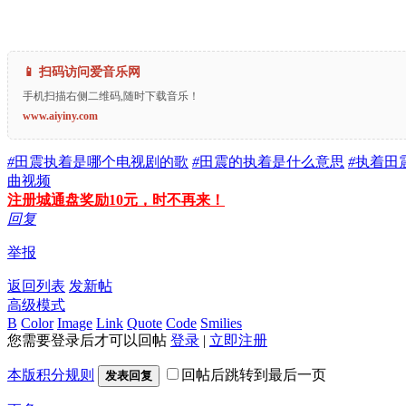
📱 扫码访问爱音乐网
手机扫描右侧二维码,随时下载音乐！
www.aiyiny.com
#
田震执着是哪个电视剧的歌
#
田震的执着是什么意思
#
执着田
曲视频
注册城通盘奖励10元，时不再来！
回复
举报
返回列表
发新帖
高级模式
B
Color
Image
Link
Quote
Code
Smilies
您需要登录后才可以回帖
登录
|
立即注册
本版积分规则
回帖后跳转到最后一页
发表回复