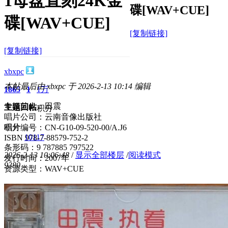
1母盘直刻24K金
碟[WAV+CUE]
碟[WAV+CUE]
[复制链接]
[复制链接]
xbxpc
本帖最后由 xbxpc 于 2026-2-13 10:14 编辑
1865
1
1万
专辑艺人：田震
主题
回帖
积分
唱片公司：云南音像出版社
积分
唱片编号：CN-G10-09-520-00/A.J6
10117
ISBN 978-7-88579-752-2
条形码：9 787885 797522
2026-2-13 10:06:48
/
显示全部楼层
/
阅读模式
发行时间：2007年
938
0
资源类型：WAV+CUE