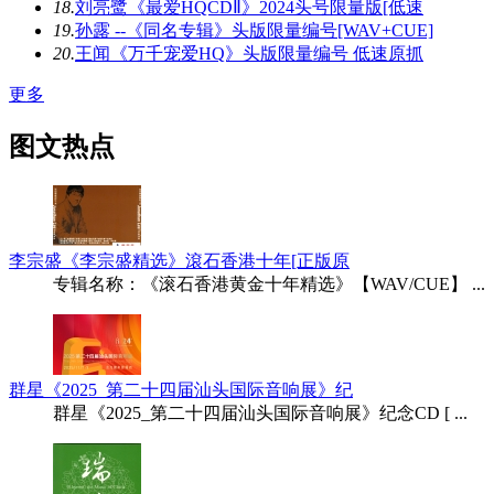
18.
刘亮鹭《最爱HQCDⅡ》2024头号限量版[低速
19.
孙露 --《同名专辑》头版限量编号[WAV+CUE]
20.
王闻《万千宠爱HQ》头版限量编号 低速原抓
更多
图文热点
李宗盛《李宗盛精选》滾石香港十年[正版原
专辑名称：《滚石香港黄金十年精选》【WAV/CUE】 ...
群星《2025_第二十四届汕头国际音响展》纪
群星《2025_第二十四届汕头国际音响展》纪念CD [ ...