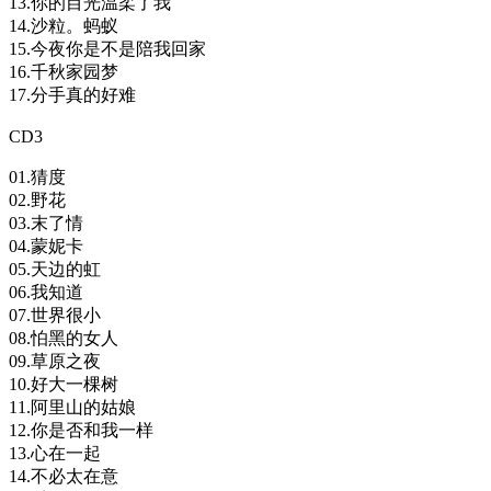
13.你的目光温柔了我
14.沙粒。蚂蚁
15.今夜你是不是陪我回家
16.千秋家园梦
17.分手真的好难
CD3
01.猜度
02.野花
03.末了情
04.蒙妮卡
05.天边的虹
06.我知道
07.世界很小
08.怕黑的女人
09.草原之夜
10.好大一棵树
11.阿里山的姑娘
12.你是否和我一样
13.心在一起
14.不必太在意