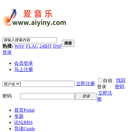
搜索
热搜:
WAV
FLAC
24BIT
DSF
登录
会员登录
马上注册
找回
自动
立即注册
密码
登录
立即注
密码
登录
册
首页
Portal
专题
论坛
BBS
导读
Guide