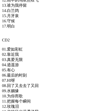
12.雨中的鸟依然在飞
13.谁为我停留
14.白兰鸽
15.月牙泉
16.守候
17.明白
CD2
01.爱如彩虹
02.靠近我
03.真爱无限
04.逍遥游
05.有心
06.最后的时刻
07.HI呀
08.回了又去去了又回
09.水姻缘
10.为你而歌
11.把握每个瞬间
12.玫瑰泪