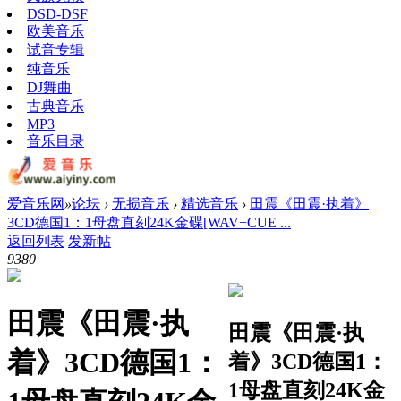
DSD-DSF
欧美音乐
试音专辑
纯音乐
DJ舞曲
古典音乐
MP3
音乐目录
爱音乐网
»
论坛
›
无损音乐
›
精选音乐
›
田震《田震·执着》
3CD德国1：1母盘直刻24K金碟[WAV+CUE ...
返回列表
发新帖
938
0
田震《田震·执
田震《田震·执
着》3CD德国1：
着》3CD德国1：
1母盘直刻24K金