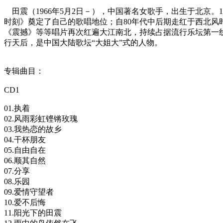
田震（1966年5月2日－），中国著名女歌手，出生于北京。1
时刻》奠定了自己的歌唱地位；自80年代中后期走红于西北风
《震撼》等等唱片再次红遍大江南北，持续占据流行乐坛第一线
行天后，是中国大陆歌坛“大姐大”式的人物。
专辑曲目：
CD1
01.执着
02.风雨彩虹铿锵玫瑰
03.我热恋的故乡
04.干杯朋友
05.自由自在
06.顺其自然
07.分享
08.乐园
09.爱情守望者
10.爱不后悔
11.阳光下的田震