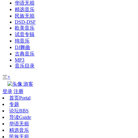
华语无损
精选音乐
民族无损
DSD-DSF
欧美音乐
试音专辑
纯音乐
DJ舞曲
古典音乐
MP3
音乐目录
×
三
游客
登录
注册
首页
Portal
专题
论坛
BBS
导读
Guide
华语无损
精选音乐
民族无损