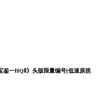
宝鉴一HQⅡ》头版限量编号[低速原抓