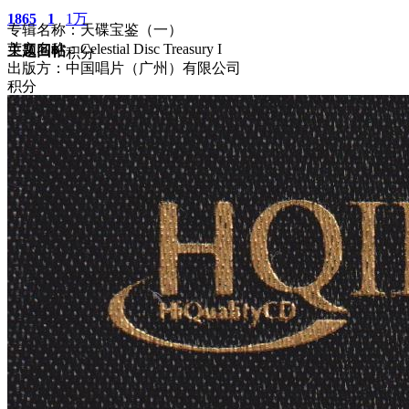
1865
1
1万
专辑名称：天碟宝鉴（一）
英文名称：Celestial Disc Treasury I
主题
回帖
积分
出版方：中国唱片（广州）有限公司
积分
10117
2026-2-14 23:46:06
/
显示全部楼层
/
阅读模式
1238
0