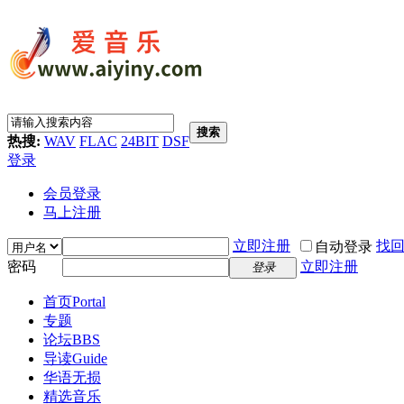
搜索
热搜:
WAV
FLAC
24BIT
DSF
登录
会员登录
马上注册
立即注册
找
自动登录
密码
立即注册
登录
首页
Portal
专题
论坛
BBS
导读
Guide
华语无损
精选音乐