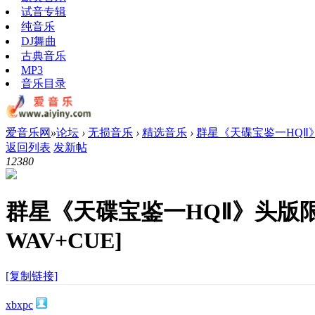
试音专辑
纯音乐
DJ舞曲
古典音乐
MP3
音乐目录
爱音乐网
»
论坛
›
无损音乐
›
精选音乐
›
群星《天碟宝鉴一HQⅡ》头
返回列表
发新帖
1238
0
群星《天碟宝鉴一HQⅡ》头版
WAV+CUE]
[复制链接]
xbxpc