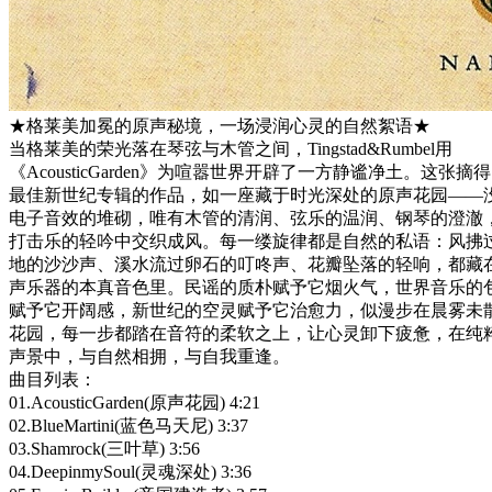
★格莱美加冕的原声秘境，一场浸润心灵的自然絮语★
当格莱美的荣光落在琴弦与木管之间，Tingstad&Rumbel用
《AcousticGarden》为喧嚣世界开辟了一方静谧净土。这张摘得
最佳新世纪专辑的作品，如一座藏于时光深处的原声花园——
电子音效的堆砌，唯有木管的清润、弦乐的温润、钢琴的澄澈
打击乐的轻吟中交织成风。每一缕旋律都是自然的私语：风拂
地的沙沙声、溪水流过卵石的叮咚声、花瓣坠落的轻响，都藏
声乐器的本真音色里。民谣的质朴赋予它烟火气，世界音乐的
赋予它开阔感，新世纪的空灵赋予它治愈力，似漫步在晨雾未
花园，每一步都踏在音符的柔软之上，让心灵卸下疲惫，在纯
声景中，与自然相拥，与自我重逢。
曲目列表：
01.AcousticGarden(原声花园) 4:21
02.BlueMartini(蓝色马天尼) 3:37
03.Shamrock(三叶草) 3:56
04.DeepinmySoul(灵魂深处) 3:36