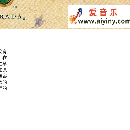
没有
，在
过草
在原
包容
散的
粹的