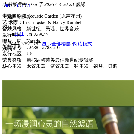
本帖最后由 ziken 于 2026-4-4 20:23 编辑
201
0
1121
专辑名称：Acoustic Garden (原声花园)
主题
回帖
积分
艺 术家：EricTingstad & Nancy Rumbel
积分
音乐风格：新世纪、民谣、世界音乐
1121
发行时间：2002-08-13
唱片厂牌：Narada
2026-4-4 20:21:15
/
显示全部楼层
/
阅读模式
碟牌编号：72438-12788-2-6
657
0
发行地区：US
荣誉奖项：第45届格莱美最佳新世纪专辑奖
核心乐器：木管乐器、簧管乐器、弦乐器、钢琴、贝斯、