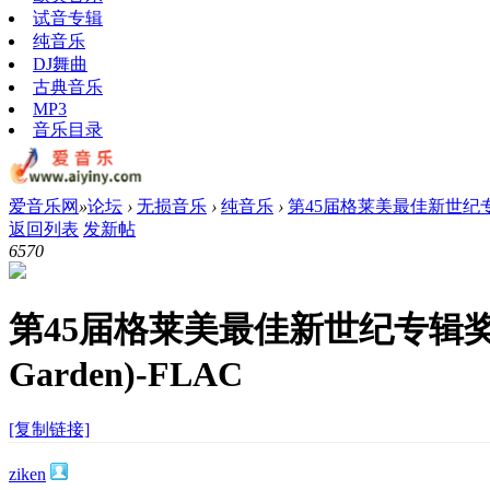
试音专辑
纯音乐
DJ舞曲
古典音乐
MP3
音乐目录
爱音乐网
»
论坛
›
无损音乐
›
纯音乐
›
第45届格莱美最佳新世纪专辑奖-原
返回列表
发新帖
657
0
第45届格莱美最佳新世纪专辑奖-原
Garden)-FLAC
[复制链接]
ziken