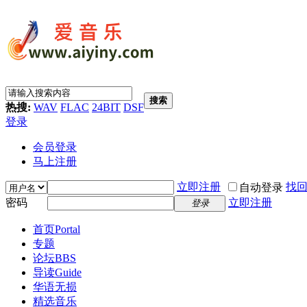
搜索
热搜:
WAV
FLAC
24BIT
DSF
登录
会员登录
马上注册
立即注册
找
自动登录
密码
立即注册
登录
首页
Portal
专题
论坛
BBS
导读
Guide
华语无损
精选音乐