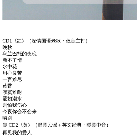
CD1《红》（深情国语老歌・低音主打）
晚秋
乌兰巴托的夜晚
新不了情
水中花
用心良苦
一言难尽
黄昏
寂寞难耐
爱如潮水
别怕我伤心
今夜你会不会来
吻别
🟡 CD2《黄》（温柔民谣＋英文经典・暖柔中音）
再见我的爱人