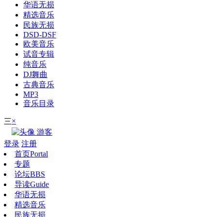
华语无损
精选音乐
民族无损
DSD-DSF
欧美音乐
试音专辑
纯音乐
DJ舞曲
古典音乐
MP3
音乐目录
×
三
游客
登录
注册
首页
Portal
专题
论坛
BBS
导读
Guide
华语无损
精选音乐
民族无损