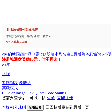
📱 扫码访问爱音乐网
手机扫描右侧二维码,随时下载音乐！
www.aiyiny.com
#
何韵兰国画作品欣赏
#
欧翠峰小号名曲
#
最后的色彩简谱
#
小
注册城通盘奖励10元，时不再来！
回复
举报
返回列表
发新帖
高级模式
B
Color
Image
Link
Quote
Code
Smilies
您需要登录后才可以回帖
登录
|
立即注册
本版积分规则
回帖后跳转到最后一页
发表回复