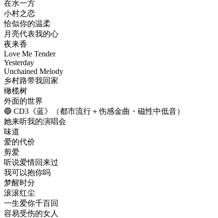
在水一方
小村之恋
恰似你的温柔
月亮代表我的心
夜来香
Love Me Tender
Yesterday
Unchained Melody
乡村路带我回家
橄榄树
外面的世界
🔵 CD3《蓝》（都市流行＋伤感金曲・磁性中低音）
她来听我的演唱会
味道
爱的代价
剪爱
听说爱情回来过
我可以抱你吗
梦醒时分
滚滚红尘
一生爱你千百回
容易受伤的女人