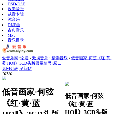
DSD-DSF
欧美音乐
试音专辑
纯音乐
DJ舞曲
古典音乐
MP3
音乐目录
爱音乐网
»
论坛
›
无损音乐
›
精选音乐
›
低音画家·何弦《红·黄·
蓝 HQⅡ》3CD头版限量编号[原 ...
返回列表
发新帖
1072
0
低音画家·何弦
低音画家·何弦
《红·黄·蓝
《红·黄·蓝
HQⅡ》3CD头版