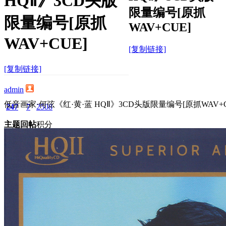
HQⅡ》3CD头版
限量编号[原抓
限量编号[原抓
WAV+CUE]
WAV+CUE]
[复制链接]
[复制链接]
admin
低音画家·何弦《红·黄·蓝 HQⅡ》3CD头版限量编号[原抓WAV+C
247
7
2508
主题
回帖
积分
积分
2508
2026-5-17 20:23:33
/
显示全部楼层
/
阅读模式
1072
0