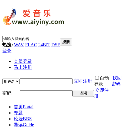
搜索
热搜:
WAV
FLAC
24BIT
DSF
登录
会员登录
马上注册
找回
自动
立即注册
密码
登录
立即注
密码
登录
册
首页
Portal
专题
论坛
BBS
导读
Guide