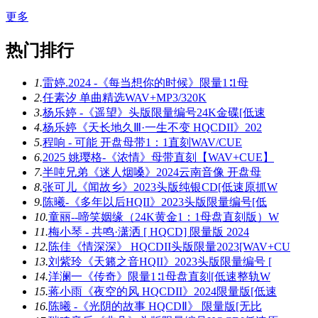
更多
热门排行
1.
雷婷.2024 -《每当想你的时候》限量1∶1母
2.
任素汐 单曲精选WAV+MP3/320K
3.
杨乐婷 -《遥望》头版限量编号24K金碟[低速
4.
杨乐婷《天长地久Ⅲ·一生不变 HQCDII》202
5.
程响 - 可能 开盘母带1：1直刻WAV/CUE
6.
2025 姚璎格-《浓情》母带直刻【WAV+CUE】
7.
半吨兄弟《迷人烟嗓》2024云南音像 开盘母
8.
张可儿《闻故乡》2023头版纯银CD[低速原抓W
9.
陈曦-《多年以后HQII》2023头版限量编号[低
10.
童丽--啼笑姻缘（24K黄金1：1母盘直刻版）W
11.
梅小琴 - 共鸣·潇洒 [ HQCD] 限量版 2024
12.
陈佳《情深深》 HQCDII头版限量2023[WAV+CU
13.
刘紫玲《天籁之音HQII》2023头版限量编号 [
14.
洋澜一《传奇》限量1∶1母盘直刻[低速整轨W
15.
蒋小雨《夜空的风 HQCDII》2024限量版[低速
16.
陈曦 -《光阴的故事 HQCDⅡ》 限量版[无比