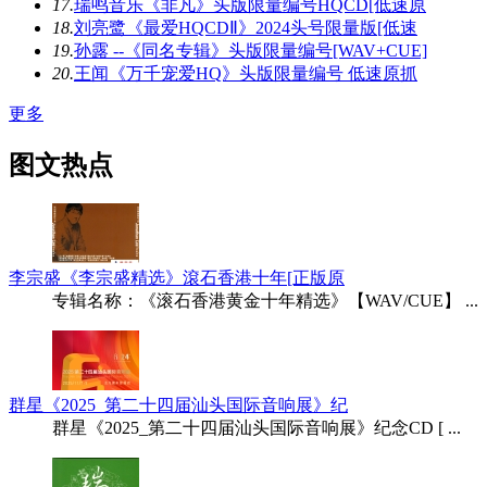
17.
瑞鸣音乐《非凡》头版限量编号HQCD[低速原
18.
刘亮鹭《最爱HQCDⅡ》2024头号限量版[低速
19.
孙露 --《同名专辑》头版限量编号[WAV+CUE]
20.
王闻《万千宠爱HQ》头版限量编号 低速原抓
更多
图文热点
李宗盛《李宗盛精选》滾石香港十年[正版原
专辑名称：《滚石香港黄金十年精选》【WAV/CUE】 ...
群星《2025_第二十四届汕头国际音响展》纪
群星《2025_第二十四届汕头国际音响展》纪念CD [ ...