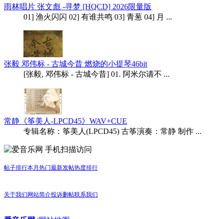
雨林唱片 张文彪 -寻梦 [HQCD] 2026限量版
01] 渔火闪闪 02] 有谁共鸣 03] 青葱 04] 月 ...
张毅 邓伟标 - 古城今昔 燃烧的小提琴46bit
[张毅, 邓伟标 - 古城今昔] 01. 阿米尔请不 ...
常静《筝美人-LPCD45》WAV+CUE
专辑名称：筝美人(LPCD45) 古筝演奏：常静 制作 ...
手机扫描访问
帖子排行
本月热门
最新发帖
热度排行
关于我们
网站简介
投诉删帖
联系我们