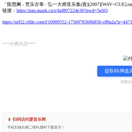
「陈慧阑 - 梵乐古筝 · 弘一大师音乐集(壹)[2007][WAV+CUE].ra
链接：
https://pan.quark.cn/s/4af897224e30?pwd=5gSQ
https://url52.ctfile.com/f/16909552-17569783696850-c89a2a?p=447
***付费内容***
提取码/网盘
无需注
📱 扫码访问爱音乐网
手机扫描右侧二维码,随时下载音乐！