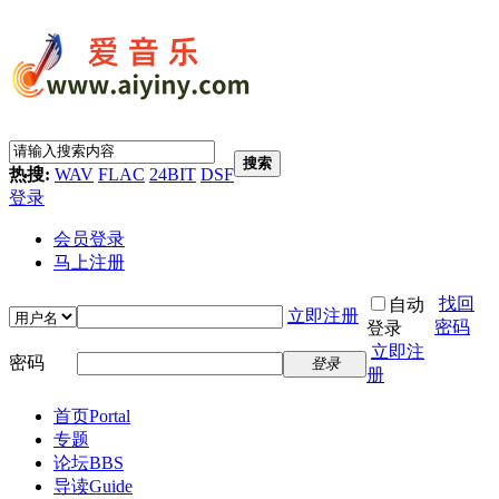
搜索
热搜:
WAV
FLAC
24BIT
DSF
登录
会员登录
马上注册
找回
自动
立即注册
密码
登录
立即注
密码
登录
册
首页
Portal
专题
论坛
BBS
导读
Guide