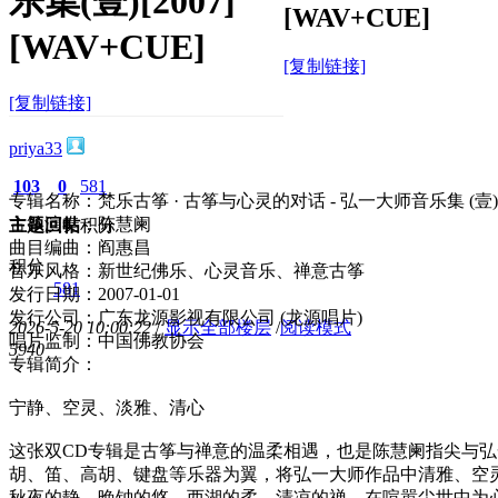
乐集(壹)[2007]
[WAV+CUE]
[WAV+CUE]
[复制链接]
[复制链接]
priya33
103
0
581
专辑名称：梵乐古筝 · 古筝与心灵的对话 - 弘一大师音乐集 (壹)
古筝演奏：陈慧阑
主题
回帖
积分
曲目编曲：阎惠昌
积分
音乐风格：新世纪佛乐、心灵音乐、禅意古筝
581
发行日期：2007-01-01
发行公司：广东龙源影视有限公司 (龙源唱片)
2026-5-20 10:00:22
/
显示全部楼层
/
阅读模式
唱片监制：中国佛教协会
594
0
专辑简介：
宁静、空灵、淡雅、清心
这张双CD专辑是古筝与禅意的温柔相遇，也是陈慧阑指尖与
胡、笛、高胡、键盘等乐器为翼，将弘一大师作品中清雅、空
秋夜的静、晚钟的悠、西湖的柔、清凉的禅，在喧嚣尘世中为心