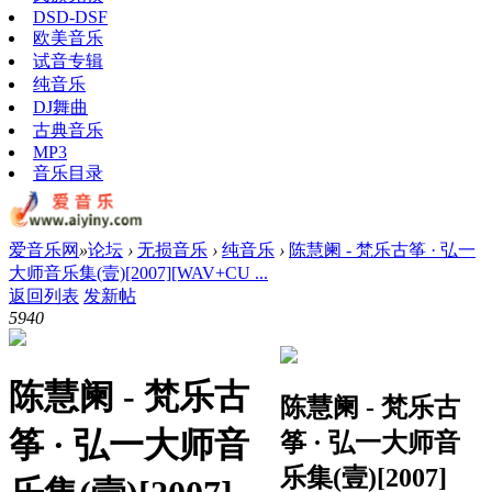
DSD-DSF
欧美音乐
试音专辑
纯音乐
DJ舞曲
古典音乐
MP3
音乐目录
爱音乐网
»
论坛
›
无损音乐
›
纯音乐
›
陈慧阑 - 梵乐古筝 · 弘一
大师音乐集(壹)[2007][WAV+CU ...
返回列表
发新帖
594
0
陈慧阑 - 梵乐古
陈慧阑 - 梵乐古
筝 · 弘一大师音
筝 · 弘一大师音
乐集(壹)[2007]