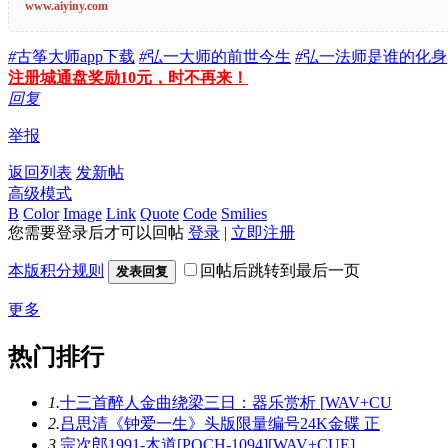
www.aiyiny.com
#
古筝大师app下载
#
弘一大师的前世今生
#
弘一法师是谁的化身
注册城通盘奖励10元，时不再来！
回复
举报
返回列表
发新帖
高级模式
B
Color
Image
Link
Quote
Code
Smilies
您需要登录后才可以回帖
登录
|
立即注册
本版积分规则
回帖后跳转到最后一页
发表回复
更多
热门排行
1.
十三首醉人金曲绕梁三日：器乐赏析 [WAV+CU
2.
吕思清《钟爱一生》头版限量编号24K金碟 正
3.
宗次郎1991-木道[POCH-1094][WAV+CUE]