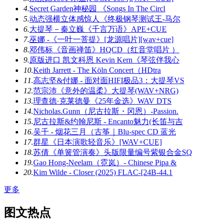
4.
Secret Garden神秘园 《Songs In The Circl
5.
动态强横立体感惊人《终极钢琴测试王-马尔
6.
大提琴－秦立巍《千言万语》APE+CUE
7.
巫娜 -《一叶一菩提》[龙源唱片][wav+cue]
8.
邓伟标《音画禅笛》HQCD（红音堂唱片 ）
9.
原版进口 凯文科恩 Kevin Kern《琴弦伴我心
10.
Keith Jarrett - The Köln Concert（HDtra
11.
高志坚&付娜 - 面对面HIFI极品3：大提琴VS
12.
范宗沛《意外的温柔》大提琴(WAV+NRG)
13.
理查德·克莱德曼《25年金选》WAV DTS
14.
Nicholas.Gunn（尼古拉斯・冈恩）-Passion.
15.
尼古拉斯&约翰尼斯 - Encanto魅力(长笛与吉
16.
吴千 - 烟花三月（古筝｜Blu-spec CD 蓝光
17.
群星《日本演歌轻音乐》[WAV+CUE]
18.
苏倩《单簧管演奏》头版限量编号紫银合金SQ
19.
Gao Hong-Neelam（霓岚）- Chinese Pipa &
20.
Kim Wilde - Closer (2025) FLAC-[24B-44.1
更多
图文热点