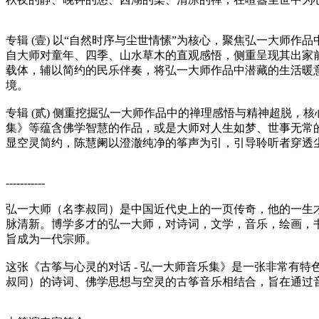
专辑 (壹) 以“自然时序与尘世情愫”为核心，聚焦弘一大师
自大师对童年、四季、山水草木的直观感悟，侧重呈现其出家
载体，辅以简约的民乐伴奏，将弘一大师作品中潜藏的生活暖
境。
专辑 (贰) 侧重挖掘弘一大师作品中的禅理感悟与精神超脱，
集》等蕴含佛学智慧的作品，或是大师对人生如梦、世事无常
显空灵简约，陈慧阑以澄澈纯净的筝声为引，引导聆听者穿透
-----------
弘一大师（名李叔同）是中国近代史上的一页传奇，他的一生
脉清新。博学多才的弘一大师，对诗词，文学，音乐，绘画，
旨成为一代宗师。
这张《古筝与心灵的对话 - 弘一大师音乐集》是一张非常有
叔同）的诗词、佛学思想与空灵的古筝音乐相结合，旨在通过