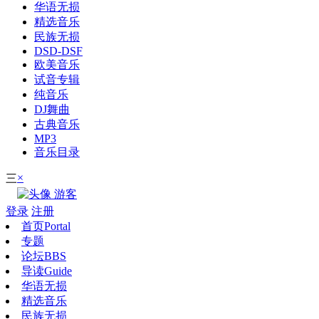
华语无损
精选音乐
民族无损
DSD-DSF
欧美音乐
试音专辑
纯音乐
DJ舞曲
古典音乐
MP3
音乐目录
×
三
游客
登录
注册
首页
Portal
专题
论坛
BBS
导读
Guide
华语无损
精选音乐
民族无损