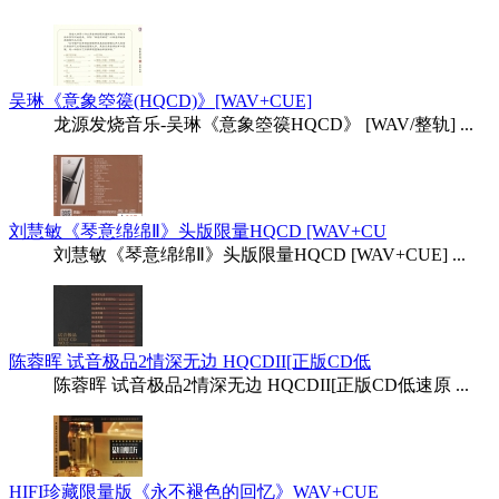
吴琳《意象箜篌(HQCD)》[WAV+CUE]
龙源发烧音乐-吴琳《意象箜篌HQCD》 [WAV/整轨] ...
刘慧敏《琴意绵绵Ⅱ》头版限量HQCD [WAV+CU
刘慧敏《琴意绵绵Ⅱ》头版限量HQCD [WAV+CUE] ...
陈蓉晖 试音极品2情深无边 HQCDII[正版CD低
陈蓉晖 试音极品2情深无边 HQCDII[正版CD低速原 ...
HIFI珍藏限量版《永不褪色的回忆》WAV+CUE