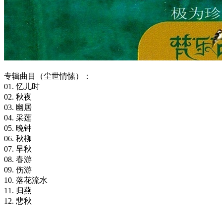
专辑曲目（尘世情愫）：
01. 忆儿时
02. 秋夜
03. 幽居
04. 采莲
05. 晚钟
06. 秋柳
07. 早秋
08. 春游
09. 伤游
10. 落花流水
11. 归燕
12. 悲秋