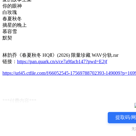
你的眼神
白玫瑰
春夏秋冬
摘星的晚上
慕容雪
默契
林韵乔《春夏秋冬 HQⅡ》(2026) 限量珍藏 WAV分轨.rar
链接：
https://pan.quark.cn/s/ce7a9facb147?pwd=E2jf
https://url45.ctfile.com/f/66052545-17569788702393-149009?p=169
***付费内容***
提取码/
无