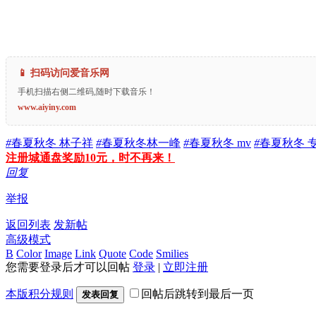
📱 扫码访问爱音乐网
手机扫描右侧二维码,随时下载音乐！
www.aiyiny.com
#
春夏秋冬 林子祥
#
春夏秋冬林一峰
#
春夏秋冬 mv
#
春夏秋冬 
注册城通盘奖励10元，时不再来！
回复
举报
返回列表
发新帖
高级模式
B
Color
Image
Link
Quote
Code
Smilies
您需要登录后才可以回帖
登录
|
立即注册
本版积分规则
回帖后跳转到最后一页
发表回复