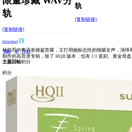
限量珍藏 WAV分
轨
轨
[复制链接]
[复制链接]
nxwqwt
林韵乔的粤语发烧鉴赏碟，主打用她标志性的细腻女声，演绎和 “
186
0
1042
制作的高音质专辑，除了 HQII 版本，也有 1:1 直刻、黄金
主题
回帖
积分
积分
1042
2026-5-24 13:18:23
/
显示全部楼层
/
阅读模式
1336
0