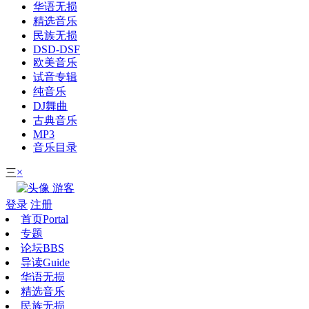
华语无损
精选音乐
民族无损
DSD-DSF
欧美音乐
试音专辑
纯音乐
DJ舞曲
古典音乐
MP3
音乐目录
×
三
游客
登录
注册
首页
Portal
专题
论坛
BBS
导读
Guide
华语无损
精选音乐
民族无损