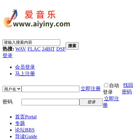
搜索
热搜:
WAV
FLAC
24BIT
DSF
登录
会员登录
马上注册
找回
自动
立即注册
密码
登录
立即注
密码
登录
册
首页
Portal
专题
论坛
BBS
导读
Guide