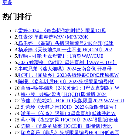
更多
热门排行
1.
雷婷.2024 -《每当想你的时候》限量1∶1母
2.
任素汐 单曲精选WAV+MP3/320K
3.
杨乐婷 -《遥望》头版限量编号24K金碟[低速
4.
杨乐婷《天长地久Ⅲ·一生不变 HQCDII》202
5.
程响 - 可能 开盘母带1：1直刻WAV/CUE
6.
2025 姚璎格-《浓情》母带直刻【WAV+CUE】
7.
半吨兄弟《迷人烟嗓》2024云南音像 开盘母
8.
张可儿《闻故乡》2023头版纯银CD[低速原抓W
9.
陈曦-《多年以后HQII》2023头版限量编号[低
10.
童丽--啼笑姻缘（24K黄金1：1母盘直刻版）W
11.
梅小琴 - 共鸣·潇洒 [ HQCD] 限量版 2024
12.
陈佳《情深深》 HQCDII头版限量2023[WAV+CU
13.
刘紫玲《天籁之音HQII》2023头版限量编号 [
14.
洋澜一《传奇》限量1∶1母盘直刻[低速整轨W
15.
蒋小雨《夜空的风 HQCDII》2024限量版[低速
16.
陈曦 -《光阴的故事 HQCDⅡ》 限量版[无比
17.
瑞鸣音乐《非凡》头版限量编号HQCD[低速原