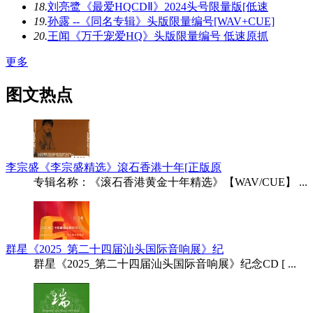
18.
刘亮鹭《最爱HQCDⅡ》2024头号限量版[低速
19.
孙露 --《同名专辑》头版限量编号[WAV+CUE]
20.
王闻《万千宠爱HQ》头版限量编号 低速原抓
更多
图文热点
李宗盛《李宗盛精选》滾石香港十年[正版原
专辑名称：《滚石香港黄金十年精选》【WAV/CUE】 ...
群星《2025_第二十四届汕头国际音响展》纪
群星《2025_第二十四届汕头国际音响展》纪念CD [ ...