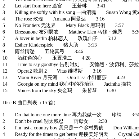
2 Let start from here 迷宫 王若琳 3:41
3 Killing me softly with his song 一曲消魂 Susan Won
4 The rose 玫瑰 Amanda 阿曼达 3:16
5 No Frontiers 无边界 Mary Black 黑玛俐 3:57
6 Bressanone 布列瑟农 Matthew Lien 马修・连恩 5:3
7 A lover in berlin 柏林恋人 玫瑰仙子 5:12
8 Esther Kinderspiele 猪大肠 3:13
9 雨丝情愁 五轮真弓 3:46
10 酒红色的心 玉置浩二 4:28
11 Time to say goodbye 告别时刻 安德烈・波切利、
12 Opera2 歌剧 2 Vitas 维塔斯 3:16
13 Moon River 月亮河 Ono Lisa 小野丽莎 4:23
14 Georgia on my mind 我心中的乔治亚 Jacintha 摘花 
15 Voices from the sky 央金玛 朱哲琴 6:30
Disc B 曲目列表（15 首）
1 Do that to me one more time 再为我做一次 珍纳 3:5
2 Don't be cruel 别太残忍 雨母女 2:30
3 I'm just a country boy 我只是一个乡村男孩 Don Wil
4 Ready for the times to get better 迎接美好明天 Crys