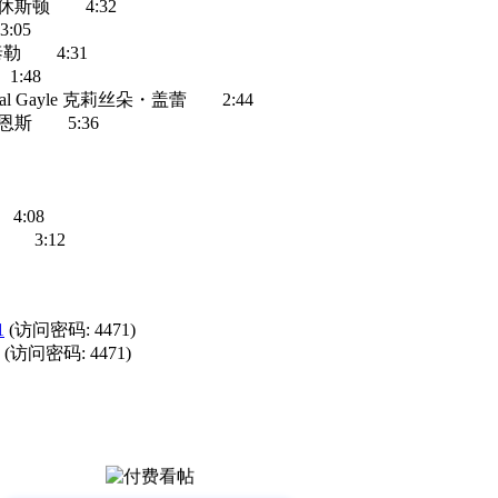
・休斯顿 4:32
:05
伦泰勒 4:31
:48
ystal Gayle 克莉丝朵・盖蕾 2:44
弗・沃恩斯 5:36
4:08
林 3:12
1
(访问密码: 4471)
(访问密码: 4471)