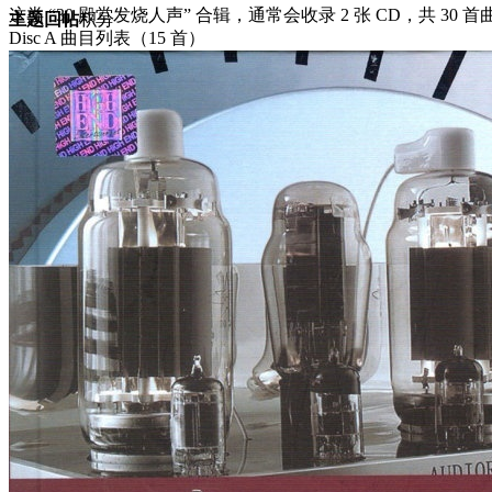
这类 “30 殿堂发烧人声” 合辑，通常会收录 2 张 CD，
主题
回帖
积分
Disc A 曲目列表（15 首）
积分
1047
2026-5-24 17:34:23
/
显示全部楼层
/
阅读模式
993
0