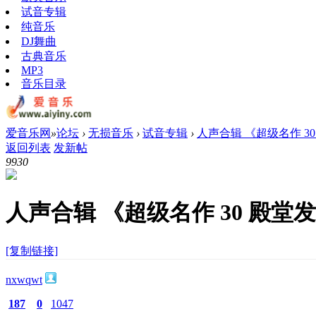
试音专辑
纯音乐
DJ舞曲
古典音乐
MP3
音乐目录
爱音乐网
»
论坛
›
无损音乐
›
试音专辑
›
人声合辑 《超级名作 30
返回列表
发新帖
993
0
人声合辑 《超级名作 30 殿堂
[复制链接]
nxwqwt
187
0
1047