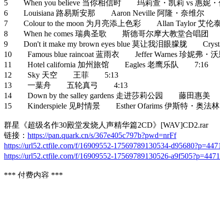
5 When you believe 当你相信时 玛莉萱・凯莉 vs 惠妮
6 Louisiana 路易斯安那 Aaron Neville 阿隆・奈维尔 3
7 Colour to the moon 为月亮添上色彩 Allan Taylor 艾
8 When he comes 瑞典圣歌 斯德哥尔摩大教堂合唱团 1
9 Don't it make my brown eyes blue 莫让我泪眼朦胧 Cr
10 Famous blue raincoat 蓝雨衣 Jeffer Warnes 珍妮
11 Hotel california 加州旅馆 Eagles 老鹰乐队 7:16
12 Sky 天空 王菲 5:13
13 一葉舟 五轮真弓 4:13
14 Down by the salley gardens 走进莎莉公园 藤田惠美 
15 Kinderspiele 见时情景 Esther Ofarims 伊斯特・奥法
群星《超级名作30殿堂发烧人声精华篇2CD》[WAV]CD2.rar
链接：
https://pan.quark.cn/s/367e405c797b?pwd=nrFf
https://url52.ctfile.com/f/16909552-17569789130534-d95680?p=447
https://url52.ctfile.com/f/16909552-17569789130526-a9f505?p=4471
*** 付费内容 ***