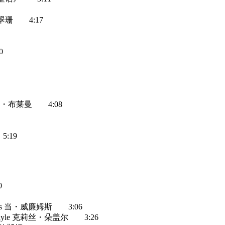
g 黄翠珊 4:17
0
莎拉・布莱曼 4:08
5:19
0
liams 当・威廉姆斯 3:06
tal Gayle 克莉丝・朵盖尔 3:26