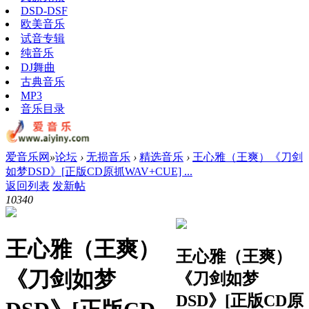
DSD-DSF
欧美音乐
试音专辑
纯音乐
DJ舞曲
古典音乐
MP3
音乐目录
爱音乐网
»
论坛
›
无损音乐
›
精选音乐
›
王心雅（王爽）《刀剑
如梦DSD》[正版CD原抓WAV+CUE] ...
返回列表
发新帖
1034
0
王心雅（王爽）
王心雅（王爽）
《刀剑如梦
《刀剑如梦
DSD》[正版CD原