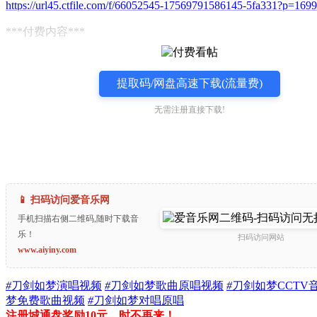
https://url45.ctfile.com/f/66052545-17569791586145-5fa331?p=1699
***付费内容***
提取码/网盘高速下载(流量费)
无需注册直接下载!
📱 扫码访问爱音乐网
手机扫描右侧二维码,随时下载音
乐！
扫码访问网站
www.aiyiny.com
#
刀剑如梦演唱视频
#
刀剑如梦歌曲原唱视频
#
刀剑如梦CCTV
梦免费歌曲视频
#
刀剑如梦对唱原唱
注册城通盘奖励10元，时不再来！