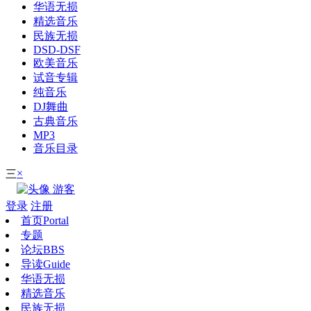
华语无损
精选音乐
民族无损
DSD-DSF
欧美音乐
试音专辑
纯音乐
DJ舞曲
古典音乐
MP3
音乐目录
×
三
游客
登录
注册
首页
Portal
专题
论坛
BBS
导读
Guide
华语无损
精选音乐
民族无损