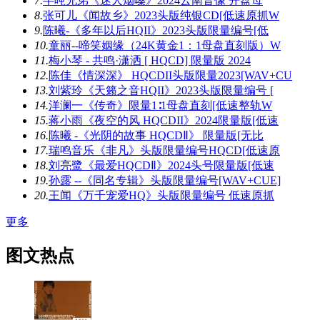
7.
半吨兄弟《迷人烟嗓》2024云南音像 开盘母
8.
张可儿《闻故乡》2023头版纯银CD[低速原抓W
9.
陈曦-《多年以后HQII》2023头版限量编号[低
10.
童丽--啼笑姻缘（24K黄金1：1母盘直刻版）W
11.
梅小琴 - 共鸣·潇洒 [ HQCD] 限量版 2024
12.
陈佳《情深深》 HQCDII头版限量2023[WAV+CU
13.
刘紫玲《天籁之音HQII》2023头版限量编号 [
14.
洋澜一《传奇》限量1∶1母盘直刻[低速整轨W
15.
蒋小雨《夜空的风 HQCDII》2024限量版[低速
16.
陈曦 -《光阴的故事 HQCDⅡ》 限量版[无比
17.
瑞鸣音乐《非凡》头版限量编号HQCD[低速原
18.
刘亮鹭《最爱HQCDⅡ》2024头号限量版[低速
19.
孙露 --《同名专辑》头版限量编号[WAV+CUE]
20.
王闻《万千宠爱HQ》头版限量编号 低速原抓
更多
图文热点