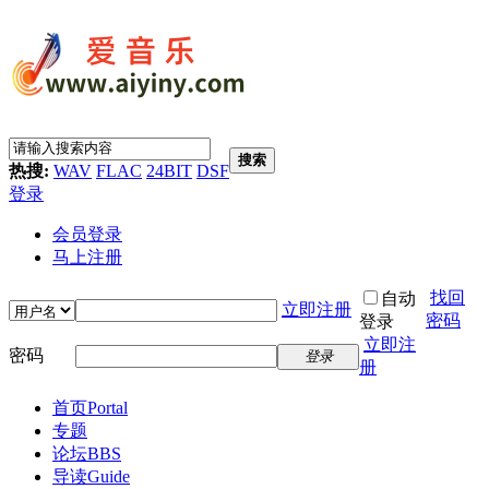
搜索
热搜:
WAV
FLAC
24BIT
DSF
登录
会员登录
马上注册
找回
自动
立即注册
密码
登录
立即注
密码
登录
册
首页
Portal
专题
论坛
BBS
导读
Guide