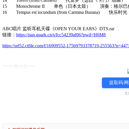
14 Torero (from Carmen) 托雷罗（选自《卡门》组曲
15 Monochrome II 单色（日本太鼓） 演奏：格尔巴桑骑士乐
16 Tempus est iocundum (from Carmina Bura
ABC唱片 监听耳机天碟《OPEN YOUR EARS》DTS.rar
链接：
https://pan.quark.cn/s/fcc54239af06?pwd=H6M8
https://url52.ctfile.com/f/16909552-17569793378719-255563?p=447
***付费内容***
提取码/网
无