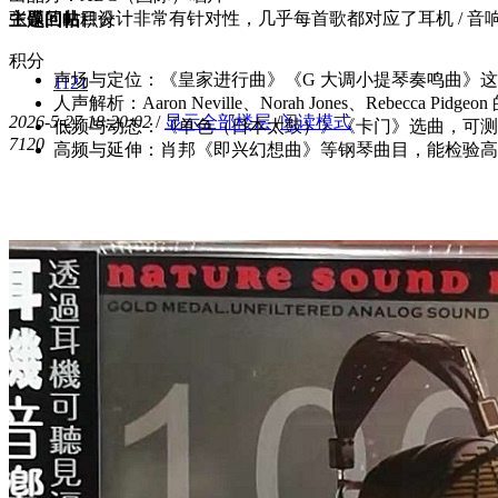
张碟的曲目设计非常有针对性，几乎每首歌都对应了耳机 / 音
主题
回帖
积分
积分
声场与定位：《皇家进行曲》《G 大调小提琴奏鸣曲》
1121
人声解析：Aaron Neville、Norah Jones、Rebec
2026-5-27 18:20:02
/
显示全部楼层
/
阅读模式
低频与动态：《单色（日本太鼓）》《卡门》选曲，可测
712
0
高频与延伸：肖邦《即兴幻想曲》等钢琴曲目，能检验高