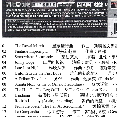
01 The Royal March 皇家进行曲 作曲：斯特拉文斯
02 Fantasie Impromptu 即兴幻想曲 作曲：肖邦
03 Somewhere Somebody 某处某人 演唱：亚伦・奈维尔（A
04 Johny Cope 庄尼的长袍 演唱：蕾贝卡・碧瑾（Rebecc
05 Late Last Night 昨晚深夜 作曲：汉斯・德斯辛克（Han
06 Unforgettable the First Love 难忘的初恋情人
07 A Fellow Traveller 旅伴 作曲：远藤实（Endo Min
08 Sonata No.1, G major (Analog recording)
09 The Hut On The Leg Of Hen & The Grea
10 Hindinaa 赫底拉（男低音） 演唱：波尼阿组合（Boni
11 Rosie`s Lullaby (Analog recording) 罗西的
12 From the opera "The Fair At Sorotchi
13 La Cumparsita 假面游行 作曲：罗德利戈兹（Gerardo M