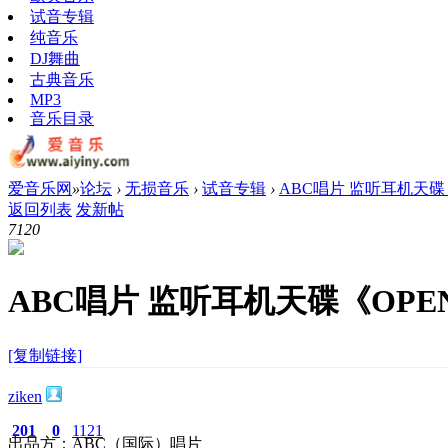
试音专辑
纯音乐
DJ舞曲
古典音乐
MP3
音乐目录
爱音乐网
»
论坛
›
无损音乐
›
试音专辑
›
ABC唱片 监听耳机天碟《O
返回列表
发新帖
712
0
ABC唱片 监听耳机天碟《OPEN 
[复制链接]
ziken
201
0
1121
出品方：ABC（国际）唱片