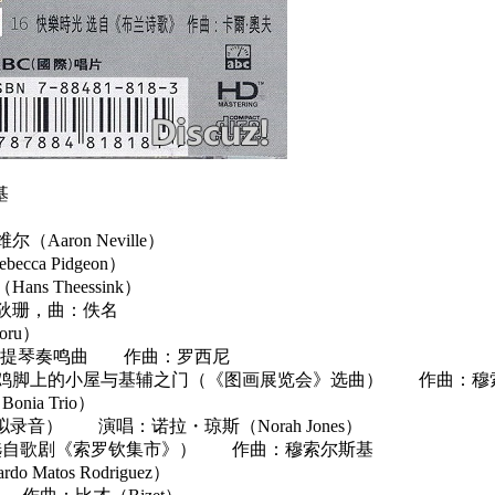
基
aron Neville）
a Pidgeon）
s Theessink）
 词：狄珊，曲：佚名
oru）
 G 大调第一小提琴奏鸣曲 作曲：罗西尼
t Gate at Kiev 鸡脚上的小屋与基辅之门（《图画展览会》选曲） 作曲
a Trio）
摇篮曲（模拟录音） 演唱：诺拉・琼斯（Norah Jones）
nsk" 戈帕克舞（选自歌剧《索罗钦集市》） 作曲：穆索尔斯基
atos Rodriguez）