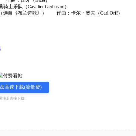
） 作曲：比才（Bizet）
队（Cavalier Gerbasam）
na) 快乐时光（选自《布兰诗歌》） 作曲：卡尔・奥夫（Carl Orff）
1
盘高速下载(流量费)
需注册直接下载!