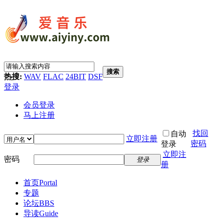
搜索
热搜:
WAV
FLAC
24BIT
DSF
登录
会员登录
马上注册
找回
自动
立即注册
密码
登录
立即注
密码
登录
册
首页
Portal
专题
论坛
BBS
导读
Guide