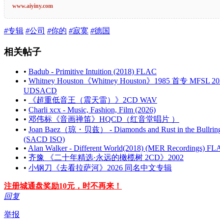
www.aiyiny.com
#
专辑
#
公司
#
你的
#
寂寞
#
德国
相关帖子
•
Badub - Primitive Intuition (2018) FLAC
•
Whitney Houston《Whitney Houston》1985 首专 MFSL 20
UDSACD
•
《超重低音王（震天雷）》2CD WAV
•
Charli xcx - Music, Fashion, Film (2026)
•
邓伟标《音画禅笛》HQCD（红音堂唱片 ）
•
Joan Baez（琼・贝兹） - Diamonds and Rust in the Bullring
(SACD ISO)
•
Alan Walker - Different World(2018) (MER Recordings) F
•
齐豫 《二十年精选·永远的橄榄树 2CD》2002
•
小钢刀《去看拉萨河》2026 同名中文专辑
注册城通盘奖励10元，时不再来！
回复
举报