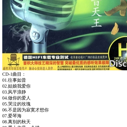
CD-1曲目：
01.往事如昔
02.姑娘我爱你
03.风平浪静
04.做你的爱人
05.哭泣的玫瑰
06.不是因为寂寞才想你
07.爱琴海
08.离别的秋天