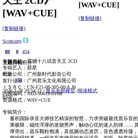
天王 2CD》
[WAV+CUE]
[WAV+CUE]
[复制链接]
[复制链接]
Scottcarty
80
0
454
专辑名称：震撼十八试音天王 2CD
主题
回帖
积分
专辑艺人：群星
积分
出版公司：广州新时代影音公司
454
发行公司：广州君乐文化有限公司
ＩＳＲＣ：CN-F21-08-305-00/A.J6
2026-5-28 20:54:11
/
显示全部楼层
/
阅读模式
内圈编码：JHD-90616-010B
850
0
资源格式：WAV+CUE
专辑简介：
蓄积国际录音大师技艺精深的智慧，力求突破最优质乐音的
果极限，磁性浑厚的发烧男声，触动心弦的迷人韵律…… 
厚突出，器乐颗粒饱满，其低频动态凌厉，音色通透玲珑，
频编码技术，一辑汽车发烧音响专业试音、监听、聆赏的示