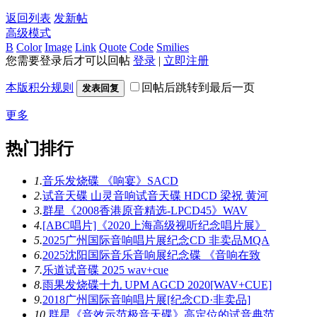
返回列表
发新帖
高级模式
B
Color
Image
Link
Quote
Code
Smilies
您需要登录后才可以回帖
登录
|
立即注册
本版积分规则
回帖后跳转到最后一页
发表回复
更多
热门排行
1.
音乐发烧碟 《响宴》SACD
2.
试音天碟 山灵音响试音天碟 HDCD 梁祝 黄河
3.
群星《2008香港原音精选-LPCD45》WAV
4.
[ABC唱片]《2020上海高级视听纪念唱片展》
5.
2025广州国际音响唱片展纪念CD 非卖品MQA
6.
2025沈阳国际音乐音响展纪念碟 《音响在致
7.
乐道试音碟 2025 wav+cue
8.
雨果发烧碟十九 UPM AGCD 2020[WAV+CUE]
9.
2018广州国际音响唱片展[纪念CD·非卖品]
10.
群星《音效示范极音天碟》高定位的试音典范