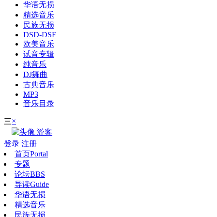
华语无损
精选音乐
民族无损
DSD-DSF
欧美音乐
试音专辑
纯音乐
DJ舞曲
古典音乐
MP3
音乐目录
×
三
游客
登录
注册
首页
Portal
专题
论坛
BBS
导读
Guide
华语无损
精选音乐
民族无损