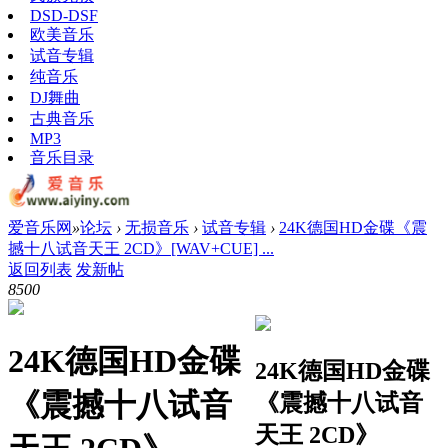
DSD-DSF
欧美音乐
试音专辑
纯音乐
DJ舞曲
古典音乐
MP3
音乐目录
爱音乐网
»
论坛
›
无损音乐
›
试音专辑
›
24K德国HD金碟《震
撼十八试音天王 2CD》[WAV+CUE] ...
返回列表
发新帖
850
0
24K德国HD金碟
24K德国HD金碟
《震撼十八试音
《震撼十八试音
天王 2CD》