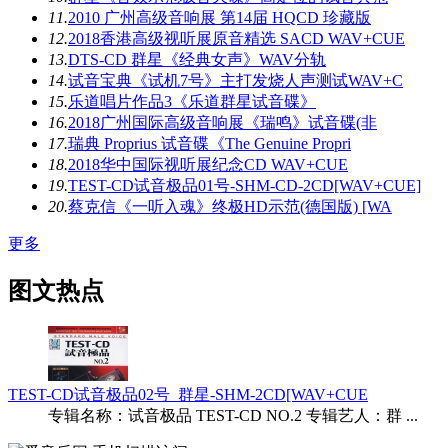
11.
2010 广州高级音响展 第14届 HQCD 珍藏版
12.
2018香港高级视听展原音精选 SACD WAV+CUE
13.
DTS-CD 群星《经典女声》WAV分轨
14.
试音宝典《试机7号》主打发烧人声测试WAV+C
15.
乐道唱片作品3《乐道群星试音碟》
16.
2018广州国际高级音响展《瑞鸣》试音碟(非
17.
瑞典 Proprius 试音碟《The Genuine Propri
18.
2018华中国际视听展纪念CD WAV+CUE
19.
TEST-CD试音极品01号-SHM-CD-2CD[WAV+CUE]
20.
蔡克信《一听入魂》终极HD示范(德国版) [WA
更多
图文热点
TEST-CD试音极品02号_群星-SHM-2CD[WAV+CUE
专辑名称：试音极品 TEST-CD NO.2 专辑艺人：群 ...