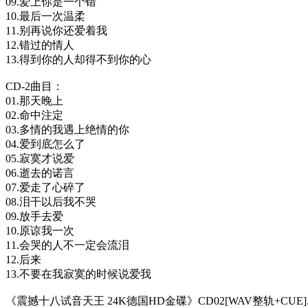
09.爱上你是一个错
10.最后一次温柔
11.别再说你还爱着我
12.错过的情人
13.得到你的人却得不到你的心
CD-2曲目：
01.那天晚上
02.命中注定
03.多情的我遇上绝情的你
04.爱到底怎么了
05.寂寞才说爱
06.逝去的诺言
07.爱走了心碎了
08.泪干以后我不哭
09.放手去爱
10.原谅我一次
11.会哭的人不一定会流泪
12.后来
13.不要在我寂寞的时候说爱我
《震撼十八试音天王 24K德国HD金碟》CD02[WAV整轨+CUE].r