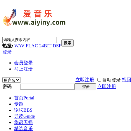
搜索
热搜:
WAV
FLAC
24BIT
DSF
登录
会员登录
马上注册
立即注册
找
自动登录
密码
立即注册
登录
首页
Portal
专题
论坛
BBS
导读
Guide
华语无损
精选音乐