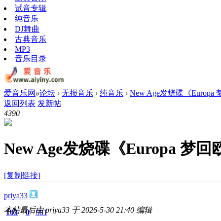
试音专辑
纯音乐
DJ舞曲
古典音乐
MP3
音乐目录
爱音乐网
»
论坛
›
无损音乐
›
纯音乐
›
New Age发烧碟《Europ
返回列表
发新帖
439
0
New Age发烧碟《Europa 梦
[复制链接]
priya33
本帖最后由 priya33 于 2026-5-30 21:40 编辑
103
0
581