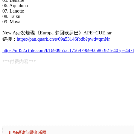
05. Bellaire
06. Aqualuna
07. Lanotte
08. Taiku
09. Maya
New Age发烧碟《Europa 梦回欧罗巴》APE+CUE.rar
链接：
https://pan.quark.cn/s/69a53146fbdb?pwd=qmNr
https://url52.ctfile.com/f/16909552-17569796993586-921e40?p=447
***付费内容***
📱 扫码访问爱音乐网