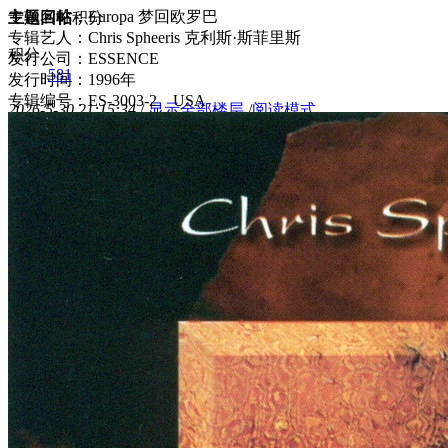
专辑名称：Europa 梦回欧罗巴
主题
回帖
积分
专辑艺人：Chris Spheeris 克利斯·斯菲里斯
积分
发行公司：ESSENCE
581
发行时间：1996年
专辑编号：ES-3003-2 USA
2026-5-30 21:15:34
/
显示全部楼层
/
阅读模式
439
0