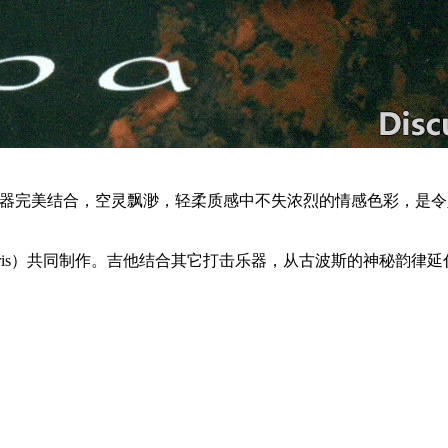
与合成器完美结合，空灵飘渺，轻柔质感中不失浓烈的情感色彩，是
Voudouris）共同制作。吉他结合其它打击乐器，从古波斯的神秘韵律