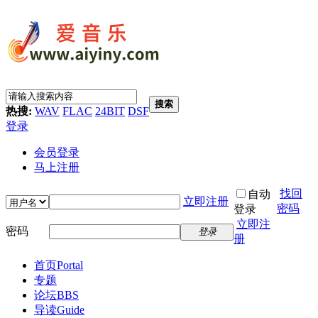
搜索
热搜:
WAV
FLAC
24BIT
DSF
登录
会员登录
马上注册
找回
自动
立即注册
密码
登录
立即注
密码
登录
册
首页
Portal
专题
论坛
BBS
导读
Guide