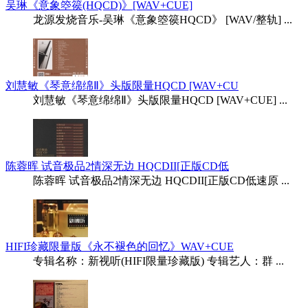
吴琳《意象箜篌(HQCD)》[WAV+CUE]
龙源发烧音乐-吴琳《意象箜篌HQCD》 [WAV/整轨] ...
刘慧敏《琴意绵绵Ⅱ》头版限量HQCD [WAV+CU
刘慧敏《琴意绵绵Ⅱ》头版限量HQCD [WAV+CUE] ...
陈蓉晖 试音极品2情深无边 HQCDII[正版CD低
陈蓉晖 试音极品2情深无边 HQCDII[正版CD低速原 ...
HIFI珍藏限量版《永不褪色的回忆》WAV+CUE
专辑名称：新视听(HIFI限量珍藏版) 专辑艺人：群 ...