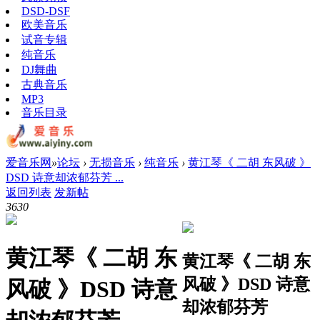
DSD-DSF
欧美音乐
试音专辑
纯音乐
DJ舞曲
古典音乐
MP3
音乐目录
爱音乐网
»
论坛
›
无损音乐
›
纯音乐
›
黄江琴《 二胡 东风破 》
DSD 诗意却浓郁芬芳 ...
返回列表
发新帖
363
0
黄江琴《 二胡 东
黄江琴《 二胡 东
风破 》DSD 诗意
风破 》DSD 诗意
却浓郁芬芳