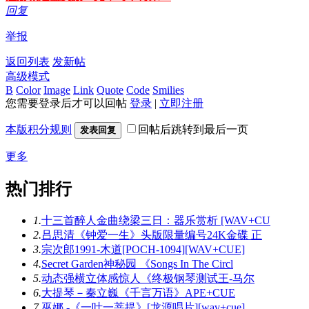
回复
举报
返回列表
发新帖
高级模式
B
Color
Image
Link
Quote
Code
Smilies
您需要登录后才可以回帖
登录
|
立即注册
本版积分规则
回帖后跳转到最后一页
发表回复
更多
热门排行
1.
十三首醉人金曲绕梁三日：器乐赏析 [WAV+CU
2.
吕思清《钟爱一生》头版限量编号24K金碟 正
3.
宗次郎1991-木道[POCH-1094][WAV+CUE]
4.
Secret Garden神秘园 《Songs In The Circl
5.
动态强横立体感惊人《终极钢琴测试王-马尔
6.
大提琴－秦立巍《千言万语》APE+CUE
7.
巫娜 -《一叶一菩提》[龙源唱片][wav+cue]