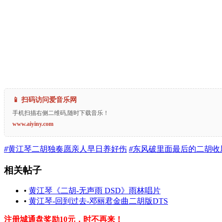
📱 扫码访问爱音乐网
手机扫描右侧二维码,随时下载音乐！
www.aiyiny.com
#
黄江琴二胡独奏愿亲人早日养好伤
#
东风破里面最后的二胡收
相关帖子
•
黄江琴《二胡-无声雨 DSD》雨林唱片
•
黄江琴-回到过去-邓丽君金曲二胡版DTS
注册城通盘奖励10元，时不再来！