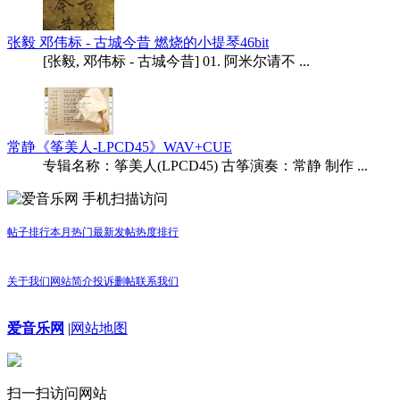
张毅 邓伟标 - 古城今昔 燃烧的小提琴46bit
[张毅, 邓伟标 - 古城今昔] 01. 阿米尔请不 ...
常静《筝美人-LPCD45》WAV+CUE
专辑名称：筝美人(LPCD45) 古筝演奏：常静 制作 ...
手机扫描访问
帖子排行
本月热门
最新发帖
热度排行
关于我们
网站简介
投诉删帖
联系我们
爱音乐网
|
网站地图
扫一扫访问网站