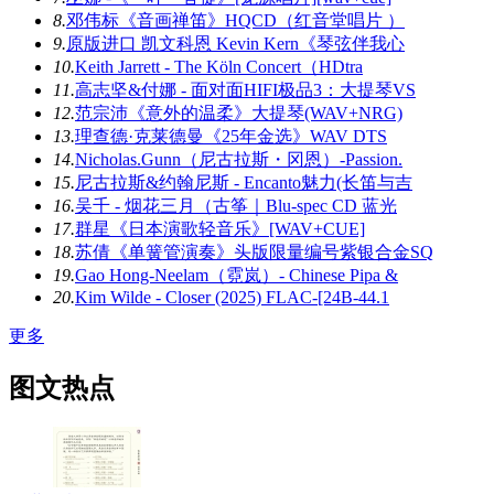
8.
邓伟标《音画禅笛》HQCD（红音堂唱片 ）
9.
原版进口 凯文科恩 Kevin Kern《琴弦伴我心
10.
Keith Jarrett - The Köln Concert（HDtra
11.
高志坚&付娜 - 面对面HIFI极品3：大提琴VS
12.
范宗沛《意外的温柔》大提琴(WAV+NRG)
13.
理查德·克莱德曼《25年金选》WAV DTS
14.
Nicholas.Gunn（尼古拉斯・冈恩）-Passion.
15.
尼古拉斯&约翰尼斯 - Encanto魅力(长笛与吉
16.
吴千 - 烟花三月（古筝｜Blu-spec CD 蓝光
17.
群星《日本演歌轻音乐》[WAV+CUE]
18.
苏倩《单簧管演奏》头版限量编号紫银合金SQ
19.
Gao Hong-Neelam（霓岚）- Chinese Pipa &
20.
Kim Wilde - Closer (2025) FLAC-[24B-44.1
更多
图文热点