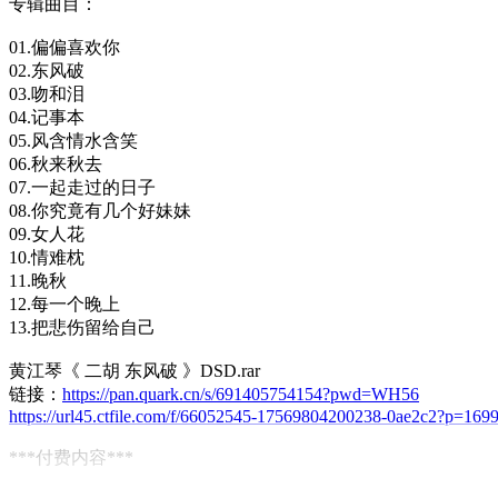
专辑曲目：
01.偏偏喜欢你
02.东风破
03.吻和泪
04.记事本
05.风含情水含笑
06.秋来秋去
07.一起走过的日子
08.你究竟有几个好妹妹
09.女人花
10.情难枕
11.晚秋
12.每一个晚上
13.把悲伤留给自己
黄江琴《 二胡 东风破 》DSD.rar
链接：
https://pan.quark.cn/s/691405754154?pwd=WH56
https://url45.ctfile.com/f/66052545-17569804200238-0ae2c2?p=169
***付费内容***