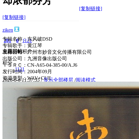
却浓郁芬芳
[复制链接]
[复制链接]
ziken
专辑名称：东风破DSD
201
0
1121
专辑歌手：黄江琴
主题
回帖
积分
发行公司：广州市妙音文化传播有限公司
出版公司：九洲音像出版公司
积分
ＩＳＲＣ：CN-A65-04-385-00/A.J6
1121
发行时间：2004年09月
资源类型：WAV+CUE
2026-6-6 11:37:55
/
显示全部楼层
/
阅读模式
363
0