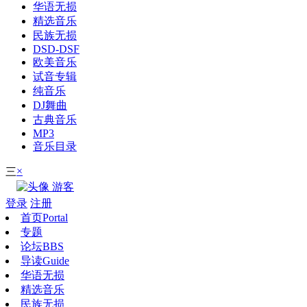
华语无损
精选音乐
民族无损
DSD-DSF
欧美音乐
试音专辑
纯音乐
DJ舞曲
古典音乐
MP3
音乐目录
×
三
游客
登录
注册
首页
Portal
专题
论坛
BBS
导读
Guide
华语无损
精选音乐
民族无损