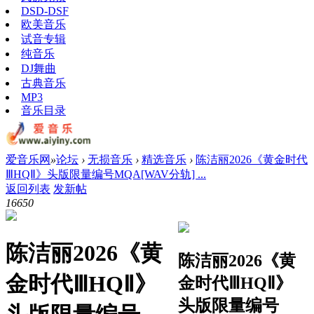
DSD-DSF
欧美音乐
试音专辑
纯音乐
DJ舞曲
古典音乐
MP3
音乐目录
爱音乐网
»
论坛
›
无损音乐
›
精选音乐
›
陈洁丽2026《黄金时代
ⅢHQⅡ》头版限量编号MQA[WAV分轨] ...
返回列表
发新帖
1665
0
陈洁丽2026《黄
陈洁丽2026《黄
金时代ⅢHQⅡ》
金时代ⅢHQⅡ》
头版限量编号