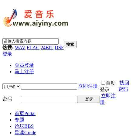
搜索
热搜:
WAV
FLAC
24BIT
DSF
登录
会员登录
马上注册
找回
自动
立即注册
密码
登录
立即注
密码
登录
册
首页
Portal
专题
论坛
BBS
导读
Guide