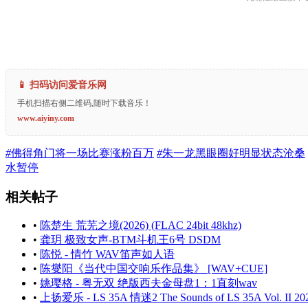
📱 扫码访问爱音乐网
手机扫描右侧二维码,随时下载音乐！
www.aiyiny.com
#
佛得角门将一场比赛涨粉百万
#
朱一龙黑眼圈好明显状态沧桑
水暂停
相关帖子
•
陈楚生 荒芜之境(2026) (FLAC 24bit 48khz)
•
龚玥 极致女声-BTM斗机王6号 DSDM
•
陈悦 - 情竹 WAV笛声如人语
•
陈燮阳《当代中国交响乐作品集》 [WAV+CUE]
•
姚璎格 - 粤无双 绝版西夫金母盘1：1直刻wav
•
上扬爱乐 - LS 35A 情迷2 The Sounds of LS 35A Vol. II 