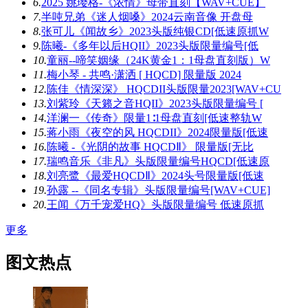
6.
2025 姚璎格-《浓情》母带直刻【WAV+CUE】
7.
半吨兄弟《迷人烟嗓》2024云南音像 开盘母
8.
张可儿《闻故乡》2023头版纯银CD[低速原抓W
9.
陈曦-《多年以后HQII》2023头版限量编号[低
10.
童丽--啼笑姻缘（24K黄金1：1母盘直刻版）W
11.
梅小琴 - 共鸣·潇洒 [ HQCD] 限量版 2024
12.
陈佳《情深深》 HQCDII头版限量2023[WAV+CU
13.
刘紫玲《天籁之音HQII》2023头版限量编号 [
14.
洋澜一《传奇》限量1∶1母盘直刻[低速整轨W
15.
蒋小雨《夜空的风 HQCDII》2024限量版[低速
16.
陈曦 -《光阴的故事 HQCDⅡ》 限量版[无比
17.
瑞鸣音乐《非凡》头版限量编号HQCD[低速原
18.
刘亮鹭《最爱HQCDⅡ》2024头号限量版[低速
19.
孙露 --《同名专辑》头版限量编号[WAV+CUE]
20.
王闻《万千宠爱HQ》头版限量编号 低速原抓
更多
图文热点