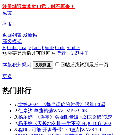
注册城通盘奖励10元，时不再来！
回复
举报
返回列表
发新帖
高级模式
B
Color
Image
Link
Quote
Code
Smilies
您需要登录后才可以回帖
登录
|
立即注册
本版积分规则
回帖后跳转到最后一页
发表回复
更多
热门排行
1.
雷婷.2024 -《每当想你的时候》限量1∶1母
2.
任素汐 单曲精选WAV+MP3/320K
3.
杨乐婷 -《遥望》头版限量编号24K金碟[低速
4.
杨乐婷《天长地久Ⅲ·一生不变 HQCDII》202
5.
程响 - 可能 开盘母带1：1直刻WAV/CUE