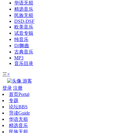
华语无损
精选音乐
民族无损
DSD-DSF
欧美音乐
试音专辑
纯音乐
DJ舞曲
古典音乐
MP3
音乐目录
×
三
游客
登录
注册
首页
Portal
专题
论坛
BBS
导读
Guide
华语无损
精选音乐
民族无损