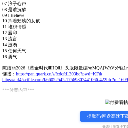
07 浪子心声
08 是谁沉醉
09 I Believe
10 挥着翅膀的女孩
11 堆积情感
12 唇印
13 流言
14 涟漪
15 任何天气
16 勇气
陈洁丽2026《黄金时代ⅢHQⅡ》头版限量编号MQA[WAV分轨].ra
链接：
https://pan.quark.cn/s/fcdcfd1303be?pwd=KFtk
https://url45.ctfile.com/f/66052545-17569807441066-422bfc?p=1699
***付费内容***
提取码/网盘高速下载
无需注册直接下载