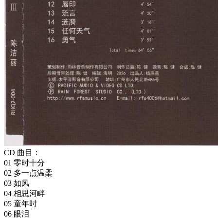
CD 曲目：
01 零时十分
02 多一点温柔
03 如风
04 相思河畔
05 童年时
06 眼泪