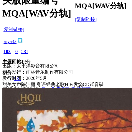
头版限量编号
MQA[WAV分轨]
MQA[WAV分轨]
[复制链接]
[复制链接]
priya33
103
0
581
主题
回帖
积分
出版：太平洋影音有限公司
制作发行：雨林音乐制作有限公司
积分
发行时间：2026年5月
581
甜美女声陈洁丽 粤语经典老歌HiFi发烧CD试音碟
2026-6-9 17:08:49
/
显示全部楼层
/
阅读模式
1665
0