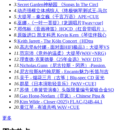
3.
Secret Garden神秘园 《Songs In The Circl
4.
动态强横立体感惊人《终极钢琴测试王-马尔
5.
大提琴－秦立巍《千言万语》APE+CUE
6.
巫娜 -《一叶一菩提》[龙源唱片][wav+cue]
7.
邓伟标《音画禅笛》HQCD（红音堂唱片 ）
8.
原版进口 凯文科恩 Kevin Kern《琴弦伴我心
9.
Keith Jarrett - The Köln Concert（HDtra
10.
高志坚&付娜 - 面对面HIFI极品3：大提琴VS
11.
范宗沛《意外的温柔》大提琴(WAV+NRG)
12.
理查德·克莱德曼《25年金选》WAV DTS
13.
Nicholas.Gunn（尼古拉斯・冈恩）-Passion.
14.
尼古拉斯&约翰尼斯 - Encanto魅力(长笛与吉
15.
吴千 - 烟花三月（古筝｜Blu-spec CD 蓝光
16.
群星《日本演歌轻音乐》[WAV+CUE]
17.
苏倩《单簧管演奏》头版限量编号紫银合金SQ
18.
Gao Hong-Neelam（霓岚）- Chinese Pipa &
19.
Kim Wilde - Closer (2025) FLAC-[24B-44.1
20.
黄江琴 - 有谁共鸣 WAV+CUE
更多