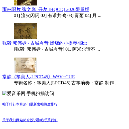
雨林唱片 张文彪 -寻梦 [HQCD] 2026限量版
01] 渔火闪闪 02] 有谁共鸣 03] 青葱 04] 月 ...
张毅 邓伟标 - 古城今昔 燃烧的小提琴46bit
[张毅, 邓伟标 - 古城今昔] 01. 阿米尔请不 ...
常静《筝美人-LPCD45》WAV+CUE
专辑名称：筝美人(LPCD45) 古筝演奏：常静 制作 ...
手机扫描访问
帖子排行
本月热门
最新发帖
热度排行
关于我们
网站简介
投诉删帖
联系我们