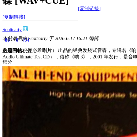
碟 [WAV+CUE]
[复制链接]
[复制链接]
Scottcarty
本帖最后由 Scottcarty 于 2026-6-17 16:21 编辑
80
0
454
这是ABC（爱必希唱片） 出品的经典发烧试音碟，专辑名《响 叁》（英文：Hig
主题
回帖
积分
Audio Ultimate Test CD），俗称《响 3》，2001 年
积分
454
2026-6-17 15:39:50
/
显示全部楼层
/
阅读模式
784
0