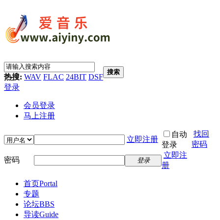
搜索
热搜:
WAV
FLAC
24BIT
DSF
登录
会员登录
马上注册
找回
自动
立即注册
密码
登录
立即注
密码
登录
册
首页
Portal
专题
论坛
BBS
导读
Guide