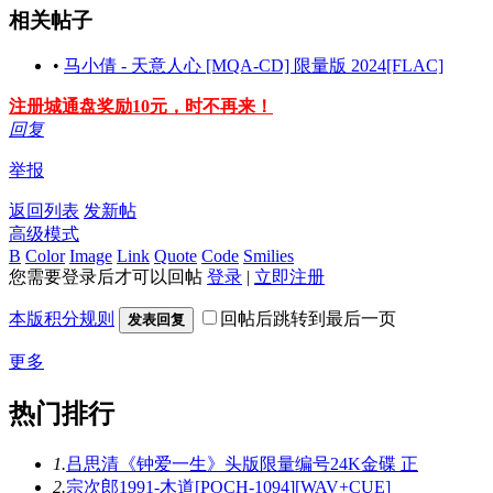
相关帖子
•
马小倩 - 天意人心 [MQA-CD] 限量版 2024[FLAC]
注册城通盘奖励10元，时不再来！
回复
举报
返回列表
发新帖
高级模式
B
Color
Image
Link
Quote
Code
Smilies
您需要登录后才可以回帖
登录
|
立即注册
本版积分规则
回帖后跳转到最后一页
发表回复
更多
热门排行
1.
吕思清《钟爱一生》头版限量编号24K金碟 正
2.
宗次郎1991-木道[POCH-1094][WAV+CUE]