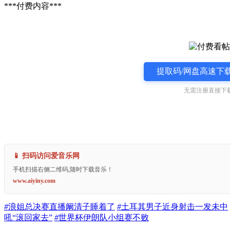
***付费内容***
提取码/网盘高速下载
无需注册直接下载
📱 扫码访问爱音乐网
手机扫描右侧二维码,随时下载音乐！
www.aiyiny.com
#
浪姐总决赛直播阚清子睡着了
#
土耳其男子近身射击一发未中
吼“滚回家去”
#
世界杯伊朗队小组赛不败