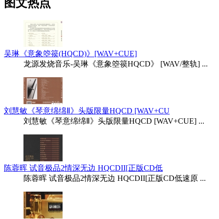
图文热点
吴琳《意象箜篌(HQCD)》[WAV+CUE]
龙源发烧音乐-吴琳《意象箜篌HQCD》 [WAV/整轨] ...
刘慧敏《琴意绵绵Ⅱ》头版限量HQCD [WAV+CU
刘慧敏《琴意绵绵Ⅱ》头版限量HQCD [WAV+CUE] ...
陈蓉晖 试音极品2情深无边 HQCDII[正版CD低
陈蓉晖 试音极品2情深无边 HQCDII[正版CD低速原 ...