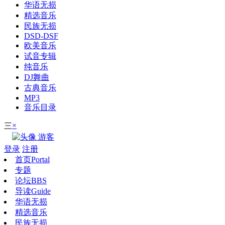
华语无损
精选音乐
民族无损
DSD-DSF
欧美音乐
试音专辑
纯音乐
DJ舞曲
古典音乐
MP3
音乐目录
×
三
游客
登录
注册
首页
Portal
专题
论坛
BBS
导读
Guide
华语无损
精选音乐
民族无损