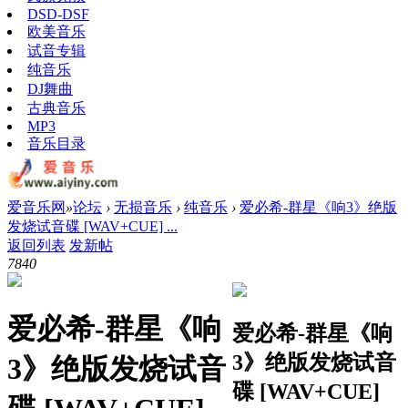
DSD-DSF
欧美音乐
试音专辑
纯音乐
DJ舞曲
古典音乐
MP3
音乐目录
爱音乐网
»
论坛
›
无损音乐
›
纯音乐
›
爱必希-群星《响3》绝版
发烧试音碟 [WAV+CUE] ...
返回列表
发新帖
784
0
爱必希-群星《响
爱必希-群星《响
3》绝版发烧试音
3》绝版发烧试音
碟 [WAV+CUE]