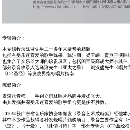
专辑简介：
本专辑收录陈健先生二十多年来录音的精髓，
包括有受乐迷喜爱的歌手陈果、陈洁丽、梁玉嵘、青燕子演唱
也集合了众乐器大师的珍贵录音，包括国宝级高胡大师余其伟
部分录音收录入选马溶先生《亚太之星》、刘汉盛先生《唱片
《CD圣经》等发烧界指标唱片指南
陈健简介
资深录音师，一手创立雨林唱片品牌并发扬光大。
由其发掘并深受乐迷喜爱的歌手组合更是多不胜数。
2010年获广东省音乐家协会等颁发《录音艺术成就奖》经他
其中不少作品获得各种发烧唱片颁奖项目，录音主要作品有《
《空》、《十爱》、《此情可待》等，部分专辑为《CD圣经