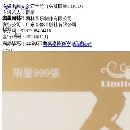
专辑名称：金石丝竹（头版限量HQCD）
52
0
294
专辑艺人：群星
主题
回帖
积分
制作发行：雨林音乐制作有限公司
发行公司：广东音像出版社有限公司
积分
条形码：9787798424416
294
发行时间：2020年11月
资源格式： 正版CD低速原抓WAV+CUE
2026-6-18 17:11:24
/
显示全部楼层
/
阅读模式
475
0