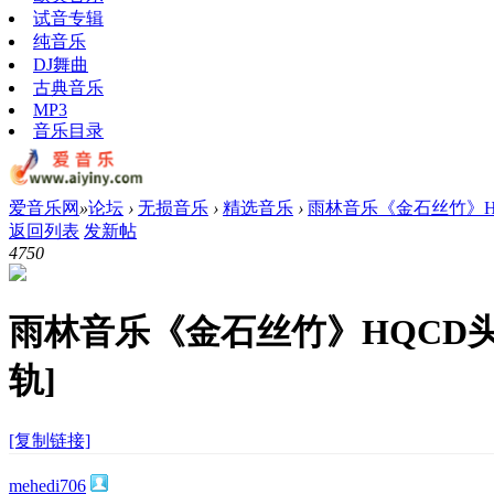
试音专辑
纯音乐
DJ舞曲
古典音乐
MP3
音乐目录
爱音乐网
»
论坛
›
无损音乐
›
精选音乐
›
雨林音乐《金石丝竹》HQC
返回列表
发新帖
475
0
雨林音乐《金石丝竹》HQCD头版
轨]
[复制链接]
mehedi706