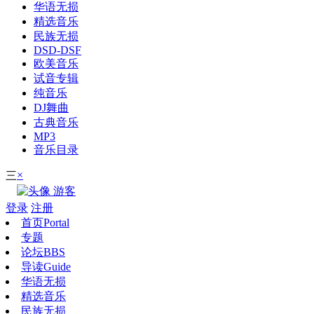
华语无损
精选音乐
民族无损
DSD-DSF
欧美音乐
试音专辑
纯音乐
DJ舞曲
古典音乐
MP3
音乐目录
×
三
游客
登录
注册
首页
Portal
专题
论坛
BBS
导读
Guide
华语无损
精选音乐
民族无损