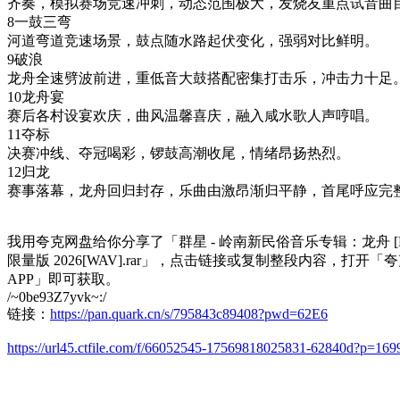
齐奏，模拟赛场竞速冲刺，动态范围极大，发烧友重点试音曲
8一鼓三弯
河道弯道竞速场景，鼓点随水路起伏变化，强弱对比鲜明。
9破浪
龙舟全速劈波前进，重低音大鼓搭配密集打击乐，冲击力十足
10龙舟宴
赛后各村设宴欢庆，曲风温馨喜庆，融入咸水歌人声哼唱。
11夺标
决赛冲线、夺冠喝彩，锣鼓高潮收尾，情绪昂扬热烈。
12归龙
赛事落幕，龙舟回归封存，乐曲由激昂渐归平静，首尾呼应完
我用夸克网盘给你分享了「群星 - 岭南新民俗音乐专辑：龙舟 [HQ
限量版 2026[WAV].rar」，点击链接或复制整段内容，打开「
APP」即可获取。
/~0be93Z7yvk~:/
链接：
https://pan.quark.cn/s/795843c89408?pwd=62E6
https://url45.ctfile.com/f/66052545-17569818025831-62840d?p=169