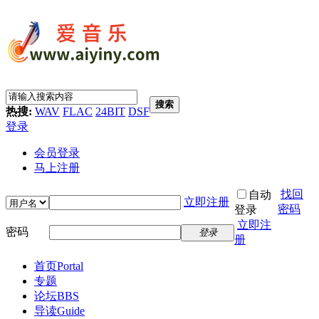
搜索
热搜:
WAV
FLAC
24BIT
DSF
登录
会员登录
马上注册
找回
自动
立即注册
密码
登录
立即注
密码
登录
册
首页
Portal
专题
论坛
BBS
导读
Guide