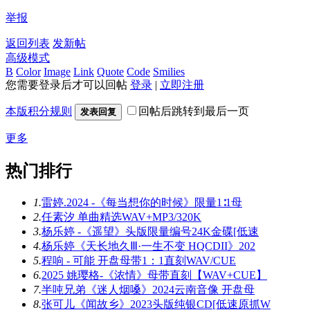
举报
返回列表
发新帖
高级模式
B
Color
Image
Link
Quote
Code
Smilies
您需要登录后才可以回帖
登录
|
立即注册
本版积分规则
回帖后跳转到最后一页
发表回复
更多
热门排行
1.
雷婷.2024 -《每当想你的时候》限量1∶1母
2.
任素汐 单曲精选WAV+MP3/320K
3.
杨乐婷 -《遥望》头版限量编号24K金碟[低速
4.
杨乐婷《天长地久Ⅲ·一生不变 HQCDII》202
5.
程响 - 可能 开盘母带1：1直刻WAV/CUE
6.
2025 姚璎格-《浓情》母带直刻【WAV+CUE】
7.
半吨兄弟《迷人烟嗓》2024云南音像 开盘母
8.
张可儿《闻故乡》2023头版纯银CD[低速原抓W