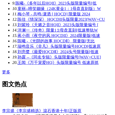
9.
陈曦-《多年以后HQII》2023头版限量编号[低
10.
童丽--啼笑姻缘（24K黄金1：1母盘直刻版）W
11.
梅小琴 - 共鸣·潇洒 [ HQCD] 限量版 2024
12.
陈佳《情深深》 HQCDII头版限量2023[WAV+CU
13.
刘紫玲《天籁之音HQII》2023头版限量编号 [
14.
洋澜一《传奇》限量1∶1母盘直刻[低速整轨W
15.
蒋小雨《夜空的风 HQCDII》2024限量版[低速
16.
陈曦 -《光阴的故事 HQCDⅡ》 限量版[无比
17.
瑞鸣音乐《非凡》头版限量编号HQCD[低速原
18.
刘亮鹭《最爱HQCDⅡ》2024头号限量版[低速
19.
孙露 --《同名专辑》头版限量编号[WAV+CUE]
20.
王闻《万千宠爱HQ》头版限量编号 低速原抓
更多
图文热点
李宗盛《李宗盛精选》滾石香港十年[正版原