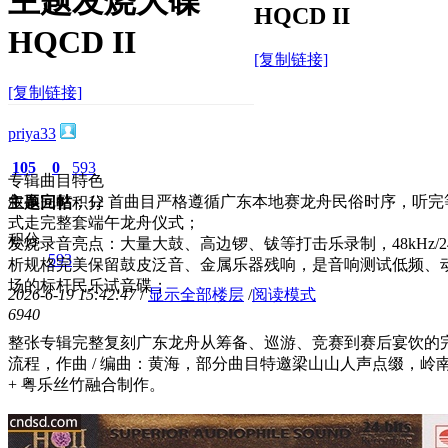
主题发烧大碟
HQCD II
HQCD II
[复制链接]
[复制链接]
priya33
105
0
593
专辑曲目特色
叙事完整：12 首曲目严格遵循广东本地赛龙舟民俗时序，听完
主题
回帖
积分
式走完整套端午龙舟仪式；
积分
发烧录音亮点：大量大鼓、高边锣、钹等打击乐录制，48kHz/24b
593
析规格完美保留鼓皮泛音、金属乐器残响，是音响测试低频、
场的标杆民乐试音碟；
2026-6-19 15:42:47
/
显示全部楼层
/
阅读模式
694
0
整张专辑完整复刻广东龙舟从筹备、巡游、竞赛到赛后宴饮的
流程，作曲 / 编曲：黄海，部分曲目特邀梁山山人声点缀，岭
+ 粤乐丝竹融合制作。