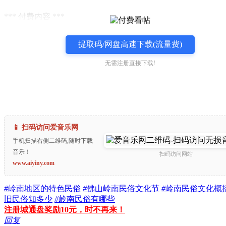
*** 付费内容 ***
提取码/网盘高速下载(流量费)
无需注册直接下载!
📱 扫码访问爱音乐网
手机扫描右侧二维码,随时下载
音乐！
扫码访问网站
www.aiyiny.com
#
岭南地区的特色民俗
#
佛山岭南民俗文化节
#
岭南民俗文化概
旧民俗知多少
#
岭南民俗有哪些
注册城通盘奖励10元，时不再来！
回复