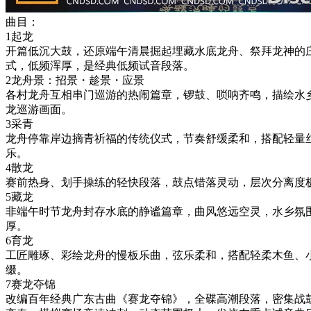
曲目：
1起龙
开篇低沉大鼓，还原端午清晨掘起埋藏水底龙舟、祭拜龙神的
式，低频浑厚，是经典低频试音段落。
2龙舟景：招景・趁景・应景
各村龙舟互相串门巡游的热闹篇章，锣鼓、唢呐齐鸣，描绘水
龙巡游画面。
3采青
龙舟停靠岸边摘青祈福的传统仪式，节奏舒缓柔和，搭配轻量
乐。
4散龙
赛前热身、划手操练的轻快段落，鼓点错落灵动，层次分离度
5藏龙
非端午时节龙舟封存水底的静谧篇章，曲风悠远空灵，水乡氛
厚。
6育龙
工匠雕琢、彩绘龙舟的慢板乐曲，弦乐柔和，搭配轻柔木鱼、
缀。
7赛龙夺锦
改编百年经典广东古曲《赛龙夺锦》，全碟高潮段落，密集战