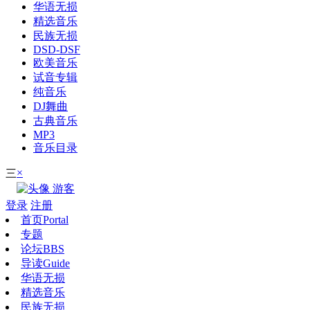
华语无损
精选音乐
民族无损
DSD-DSF
欧美音乐
试音专辑
纯音乐
DJ舞曲
古典音乐
MP3
音乐目录
×
三
游客
登录
注册
首页
Portal
专题
论坛
BBS
导读
Guide
华语无损
精选音乐
民族无损