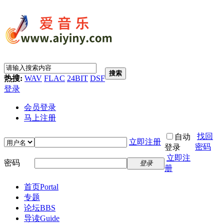
搜索
热搜:
WAV
FLAC
24BIT
DSF
登录
会员登录
马上注册
找回
自动
立即注册
密码
登录
立即注
密码
登录
册
首页
Portal
专题
论坛
BBS
导读
Guide