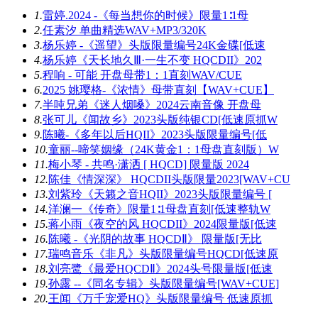
1.
雷婷.2024 -《每当想你的时候》限量1∶1母
2.
任素汐 单曲精选WAV+MP3/320K
3.
杨乐婷 -《遥望》头版限量编号24K金碟[低速
4.
杨乐婷《天长地久Ⅲ·一生不变 HQCDII》202
5.
程响 - 可能 开盘母带1：1直刻WAV/CUE
6.
2025 姚璎格-《浓情》母带直刻【WAV+CUE】
7.
半吨兄弟《迷人烟嗓》2024云南音像 开盘母
8.
张可儿《闻故乡》2023头版纯银CD[低速原抓W
9.
陈曦-《多年以后HQII》2023头版限量编号[低
10.
童丽--啼笑姻缘（24K黄金1：1母盘直刻版）W
11.
梅小琴 - 共鸣·潇洒 [ HQCD] 限量版 2024
12.
陈佳《情深深》 HQCDII头版限量2023[WAV+CU
13.
刘紫玲《天籁之音HQII》2023头版限量编号 [
14.
洋澜一《传奇》限量1∶1母盘直刻[低速整轨W
15.
蒋小雨《夜空的风 HQCDII》2024限量版[低速
16.
陈曦 -《光阴的故事 HQCDⅡ》 限量版[无比
17.
瑞鸣音乐《非凡》头版限量编号HQCD[低速原
18.
刘亮鹭《最爱HQCDⅡ》2024头号限量版[低速
19.
孙露 --《同名专辑》头版限量编号[WAV+CUE]
20.
王闻《万千宠爱HQ》头版限量编号 低速原抓