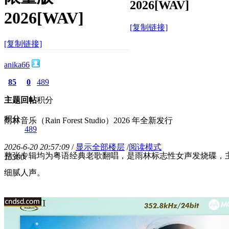
2026[WAV]
2026[WAV]
[复制链接]
[复制链接]
anika66
85
0
489
主题
回帖
积分
积分
雨林音乐（Rain Forest Studio）2026 年全新发行
489
2026-6-20 20:57:09
/
显示全部楼层
/
阅读模式
整张专辑均为粤语经典老歌翻唱，是雨林标志性女声发烧碟，
1530
0
细腻人声。