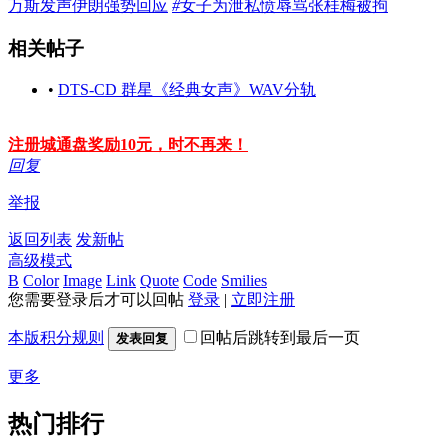
万斯发声伊朗强势回应
#
女子为泄私愤辱骂张桂梅被拘
相关帖子
•
DTS-CD 群星《经典女声》WAV分轨
注册城通盘奖励10元，时不再来！
回复
举报
返回列表
发新帖
高级模式
B
Color
Image
Link
Quote
Code
Smilies
您需要登录后才可以回帖
登录
|
立即注册
本版积分规则
回帖后跳转到最后一页
发表回复
更多
热门排行