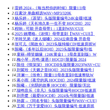
1.
雷婷.2024 -《每当想你的时候》限量1∶1母
2.
任素汐 单曲精选WAV+MP3/320K
3.
杨乐婷 -《遥望》头版限量编号24K金碟[低速
4.
杨乐婷《天长地久Ⅲ·一生不变 HQCDII》202
5.
程响 - 可能 开盘母带1：1直刻WAV/CUE
6.
2025 姚璎格-《浓情》母带直刻【WAV+CUE】
7.
半吨兄弟《迷人烟嗓》2024云南音像 开盘母
8.
张可儿《闻故乡》2023头版纯银CD[低速原抓W
9.
陈曦-《多年以后HQII》2023头版限量编号[低
10.
童丽--啼笑姻缘（24K黄金1：1母盘直刻版）W
11.
梅小琴 - 共鸣·潇洒 [ HQCD] 限量版 2024
12.
陈佳《情深深》 HQCDII头版限量2023[WAV+CU
13.
刘紫玲《天籁之音HQII》2023头版限量编号 [
14.
洋澜一《传奇》限量1∶1母盘直刻[低速整轨W
15.
蒋小雨《夜空的风 HQCDII》2024限量版[低速
16.
陈曦 -《光阴的故事 HQCDⅡ》 限量版[无比
17.
瑞鸣音乐《非凡》头版限量编号HQCD[低速原
18.
刘亮鹭《最爱HQCDⅡ》2024头号限量版[低速
19.
孙露 --《同名专辑》头版限量编号[WAV+CUE]
20.
王闻《万千宠爱HQ》头版限量编号 低速原抓