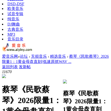
DSD-DSF
欧美音乐
试音专辑
纯音乐
DJ舞曲
古典音乐
MP3
音乐目录
爱音乐网
»
论坛
›
无损音乐
›
精选音乐
›
蔡琴《民歌蔡琴》2026
限量1：1黄金母盘直刻[低速原抓WAV ...
返回列表
发新帖
1167
0
蔡琴《民歌蔡
蔡琴《民歌蔡
琴》2026限量1：
琴》2026限量1：
1黄金母盘直刻