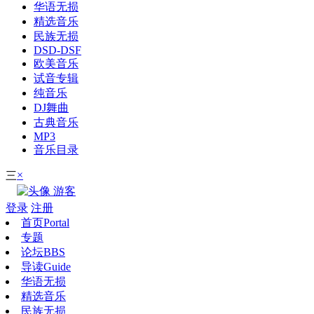
华语无损
精选音乐
民族无损
DSD-DSF
欧美音乐
试音专辑
纯音乐
DJ舞曲
古典音乐
MP3
音乐目录
×
三
游客
登录
注册
首页
Portal
专题
论坛
BBS
导读
Guide
华语无损
精选音乐
民族无损