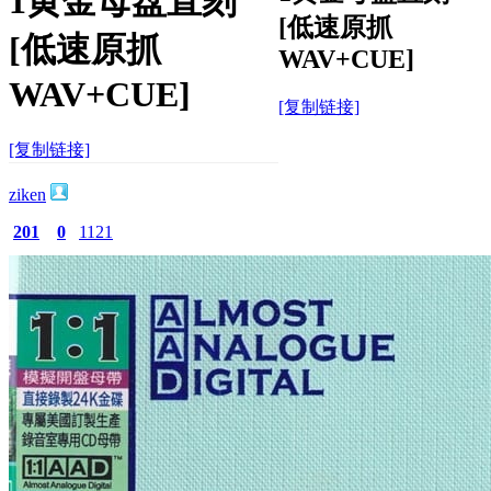
1黄金母盘直刻
[低速原抓
[低速原抓
WAV+CUE]
WAV+CUE]
[复制链接]
[复制链接]
ziken
201
0
1121
主题
回帖
积分
积分
1121
2026-6-24 20:06:48
/
显示全部楼层
/
阅读模式
1167
0