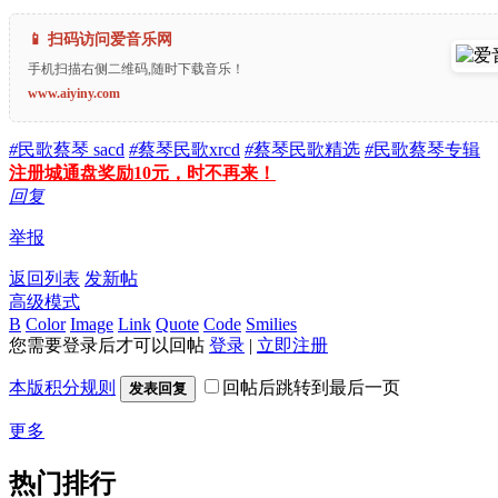
📱 扫码访问爱音乐网
手机扫描右侧二维码,随时下载音乐！
www.aiyiny.com
#
民歌蔡琴 sacd
#
蔡琴民歌xrcd
#
蔡琴民歌精选
#
民歌蔡琴专辑
注册城通盘奖励10元，时不再来！
回复
举报
返回列表
发新帖
高级模式
B
Color
Image
Link
Quote
Code
Smilies
您需要登录后才可以回帖
登录
|
立即注册
本版积分规则
回帖后跳转到最后一页
发表回复
更多
热门排行