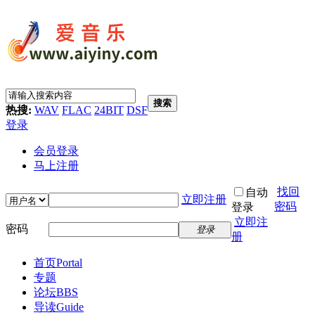
搜索
热搜:
WAV
FLAC
24BIT
DSF
登录
会员登录
马上注册
找回
自动
立即注册
密码
登录
立即注
密码
登录
册
首页
Portal
专题
论坛
BBS
导读
Guide