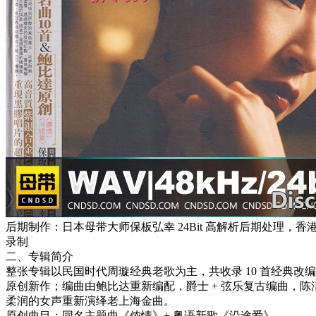
后期制作：日本母带大师保板弘幸 24Bit 高解析后期处理，香
录制
二、专辑简介
整张专辑以民国时代周璇经典老歌为主，共收录 10 首经典改编 +
原创新作；编曲由鲍比达重新编配，爵士 + 弦乐复古编曲，陈
柔润的女声重新演绎老上海金曲。
原创曲目：同名主题曲《侬情》+ 粤语新歌《沿途爱》。