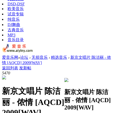
DSD-DSF
欧美音乐
试音专辑
纯音乐
DJ舞曲
古典音乐
MP3
音乐目录
爱音乐网
»
论坛
›
无损音乐
›
精选音乐
›
新京文唱片 陈洁丽 - 侬
情 [AQCD] 2009[WAV]
返回列表
发新帖
547
0
新京文唱片 陈洁
新京文唱片 陈洁
丽 - 侬情 [AQCD]
丽 - 侬情 [AQCD]
2009[WAV]
2009[WAV]