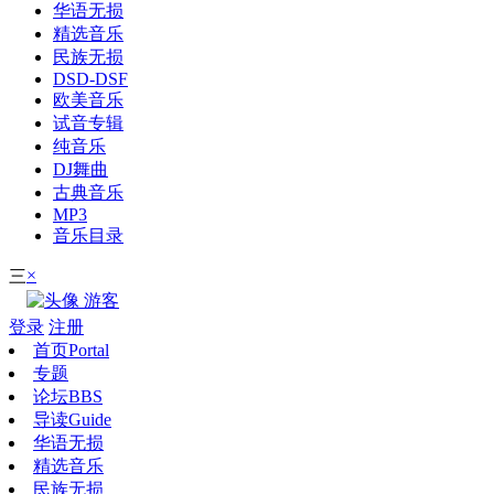
华语无损
精选音乐
民族无损
DSD-DSF
欧美音乐
试音专辑
纯音乐
DJ舞曲
古典音乐
MP3
音乐目录
×
三
游客
登录
注册
首页
Portal
专题
论坛
BBS
导读
Guide
华语无损
精选音乐
民族无损