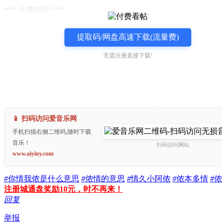
*** 付费内容 ***
提取码/网盘高速下载(流量费)
无需注册直接下载!
📱 扫码访问爱音乐网
手机扫描右侧二维码,随时下载
音乐！
扫码访问网站
www.aiyiny.com
#
你情我侬是什么意思
#
侬情的意思
#
情久小阿侬
#
侬本多情
#
侬
注册城通盘奖励10元，时不再来！
回复
举报