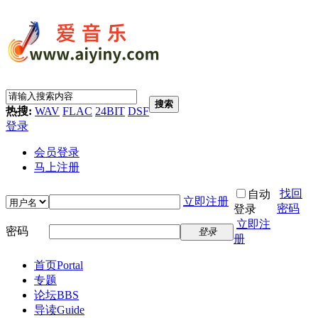
搜索
热搜:
WAV
FLAC
24BIT
DSF
登录
会员登录
马上注册
找回
自动
立即注册
密码
登录
立即注
密码
登录
册
首页
Portal
专题
论坛
BBS
导读
Guide