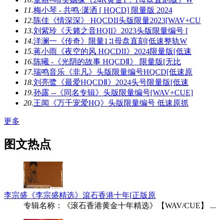
11.
梅小琴 - 共鸣·潇洒 [ HQCD] 限量版 2024
12.
陈佳《情深深》 HQCDII头版限量2023[WAV+CU
13.
刘紫玲《天籁之音HQII》2023头版限量编号 [
14.
洋澜一《传奇》限量1∶1母盘直刻[低速整轨W
15.
蒋小雨《夜空的风 HQCDII》2024限量版[低速
16.
陈曦 -《光阴的故事 HQCDⅡ》 限量版[无比
17.
瑞鸣音乐《非凡》头版限量编号HQCD[低速原
18.
刘亮鹭《最爱HQCDⅡ》2024头号限量版[低速
19.
孙露 --《同名专辑》头版限量编号[WAV+CUE]
20.
王闻《万千宠爱HQ》头版限量编号 低速原抓
更多
图文热点
李宗盛《李宗盛精选》滾石香港十年[正版原
专辑名称：《滚石香港黄金十年精选》【WAV/CUE】 ...