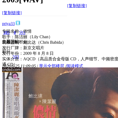
[复制链接]
[复制链接]
priya33
专辑名称：侬情
105
0
593
歌手：陈洁丽（Lily Chan）
主题
回帖
积分
制作监制：鲍比达（Chris Babida）
发行厂牌：新京文唱片
积分
发行年份：2009 年 8 月 8 日
593
实体介质：AQCD（高品质合金母版 CD，人声细节、中频密
通 CD）
2026-6-25 11:09:05
/
显示全部楼层
/
阅读模式
547
0