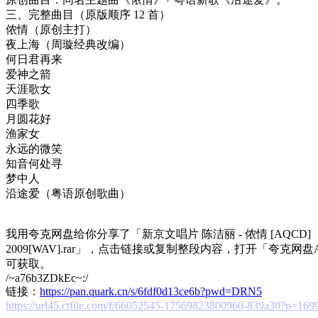
三、完整曲目（原版顺序 12 首）
侬情（原创主打）
夜上海（周璇经典改编）
何日君再来
爱神之箭
天涯歌女
四季歌
月圆花好
渔家女
永远的微笑
知音何处寻
梦中人
沿途爱（粤语原创歌曲）
我用夸克网盘给你分享了「新京文唱片 陈洁丽 - 侬情 [AQCD]
2009[WAV].rar」，点击链接或复制整段内容，打开「夸克网盘
可获取。
/~a76b3ZDkEc~:/
链接：
https://pan.quark.cn/s/6fdf0d13ce6b?pwd=DRN5
https://url45.ctfile.com/f/66052545-17569823800960-839a30?p=169