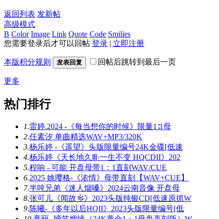
返回列表
发新帖
高级模式
B
Color
Image
Link
Quote
Code
Smilies
您需要登录后才可以回帖
登录
|
立即注册
本版积分规则
回帖后跳转到最后一页
发表回复
更多
热门排行
1.
雷婷.2024 -《每当想你的时候》限量1∶1母
2.
任素汐 单曲精选WAV+MP3/320K
3.
杨乐婷 -《遥望》头版限量编号24K金碟[低速
4.
杨乐婷《天长地久Ⅲ·一生不变 HQCDII》202
5.
程响 - 可能 开盘母带1：1直刻WAV/CUE
6.
2025 姚璎格-《浓情》母带直刻【WAV+CUE】
7.
半吨兄弟《迷人烟嗓》2024云南音像 开盘母
8.
张可儿《闻故乡》2023头版纯银CD[低速原抓W
9.
陈曦-《多年以后HQII》2023头版限量编号[低
10.
童丽--啼笑姻缘（24K黄金1：1母盘直刻版）W