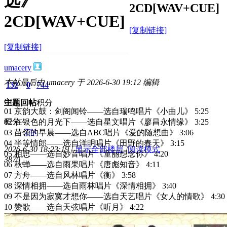
选》
2CD[WAV+CUE]
2CD[WAV+CUE]
[复制链接]
[复制链接]
umacery
本帖最后由 umacery 于 2026-6-30 19:12 编辑
132
0
744
CD1
主题
回帖
积分
01 京韵大鼓：剑阁闻铃——选自瑞鸣唱片《小曲儿》 5:25
积分
02 在银色的月光下——选自星文唱片《廖昌永情缘》 3:25
744
03 苗领的早晨——选自ABC唱片《爱的随想曲》 3:06
04 半等情郎——选自洋明唱片《田野的春天》 3:15
2026-6-30 18:23:19
/
显示全部楼层
/
阅读模式
05 相思——选自妙音唱片《童丽想念你》 4:20
387
0
06 秋蝉——选自雨果唱片《唐彪知音》 4:11
07 方舟——选自风林唱片《衡》 3:58
08 深情相拥——选自雨林唱片《深情相拥》 3:40
09 不是因为寂寞才想你——选自天艺唱片《女人的情歌》 4:30
10 赞歌——选自天弦唱片《听月》 4:22