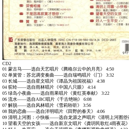
CD2
01 蒙古马——选自天艺唱片《腾格尔云中的月亮》 4:50
02 单簧管：苏北调变奏曲——选自瑞鸣唱片《门》 3:32
03 长城——选自星文唱片《谭晶为祖国祝福》 4:38
04 驼铃——选自雨林唱片《中国八只眼》 4:14
05 绿岛小夜曲——选自雨果唱片《黄红英奉献》 3:22
06 流水——选自ABC唱片《千古绝响》 6:08
07 解脱——选自风林唱片《雪莉聆听》 3:56
08 我的恋曲——选自洋明唱片《田野的春天》 4:06
09 清明上河图：小快板——选自龙源之声唱片《清明上河图箜篌》
10 望着天空的女孩——选自新京文唱片《龚玥民歌红4雨夜花》 3