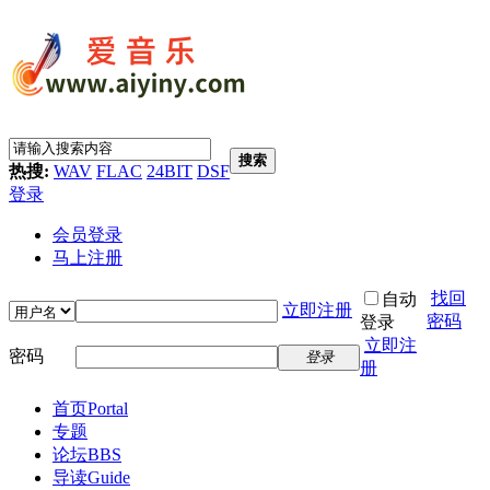
搜索
热搜:
WAV
FLAC
24BIT
DSF
登录
会员登录
马上注册
找回
自动
立即注册
密码
登录
立即注
密码
登录
册
首页
Portal
专题
论坛
BBS
导读
Guide