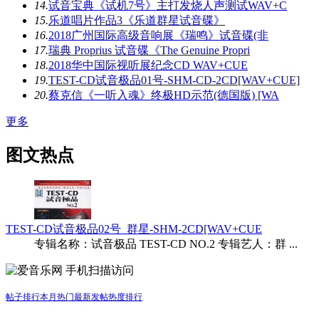
14.
试音宝典《试机7号》主打发烧人声测试WAV+C
15.
乐道唱片作品3《乐道群星试音碟》
16.
2018广州国际高级音响展《瑞鸣》试音碟(非
17.
瑞典 Proprius 试音碟《The Genuine Propri
18.
2018华中国际视听展纪念CD WAV+CUE
19.
TEST-CD试音极品01号-SHM-CD-2CD[WAV+CUE]
20.
蔡克信《一听入魂》终极HD示范(德国版) [WA
更多
图文热点
TEST-CD试音极品02号_群星-SHM-2CD[WAV+CUE
专辑名称：试音极品 TEST-CD NO.2 专辑艺人：群 ...
手机扫描访问
帖子排行
本月热门
最新发帖
热度排行