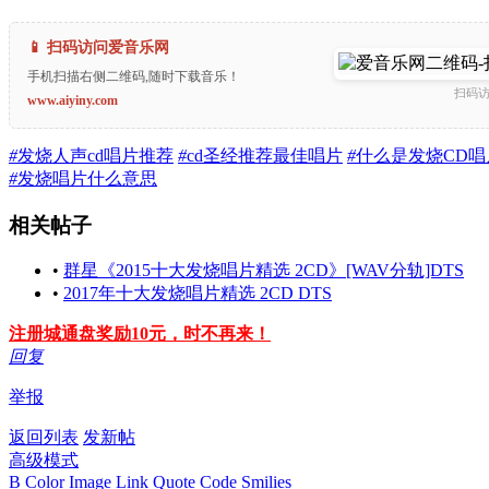
📱 扫码访问爱音乐网
手机扫描右侧二维码,随时下载音乐！
扫码
www.aiyiny.com
#
发烧人声cd唱片推荐
#
cd圣经推荐最佳唱片
#
什么是发烧CD唱
#
发烧唱片什么意思
相关帖子
•
群星《2015十大发烧唱片精选 2CD》[WAV分轨]DTS
•
2017年十大发烧唱片精选 2CD DTS
注册城通盘奖励10元，时不再来！
回复
举报
返回列表
发新帖
高级模式
B
Color
Image
Link
Quote
Code
Smilies