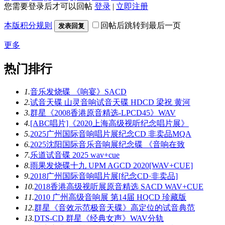
您需要登录后才可以回帖
登录
|
立即注册
本版积分规则
回帖后跳转到最后一页
发表回复
更多
热门排行
1.
音乐发烧碟 《响宴》SACD
2.
试音天碟 山灵音响试音天碟 HDCD 梁祝 黄河
3.
群星《2008香港原音精选-LPCD45》WAV
4.
[ABC唱片]《2020上海高级视听纪念唱片展》
5.
2025广州国际音响唱片展纪念CD 非卖品MQA
6.
2025沈阳国际音乐音响展纪念碟 《音响在致
7.
乐道试音碟 2025 wav+cue
8.
雨果发烧碟十九 UPM AGCD 2020[WAV+CUE]
9.
2018广州国际音响唱片展[纪念CD·非卖品]
10.
2018香港高级视听展原音精选 SACD WAV+CUE
11.
2010 广州高级音响展 第14届 HQCD 珍藏版
12.
群星《音效示范极音天碟》高定位的试音典范
13.
DTS-CD 群星《经典女声》WAV分轨