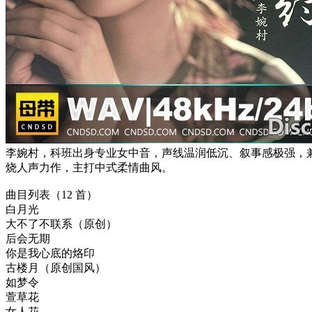
李婉村，科班出身专业女中音，声线温润低沉、叙事感极强，兼
烧人声力作，主打中式柔情曲风。
曲目列表（12 首）
白月光
大不了不联系（原创）
后会无期
你是我心底的烙印
古楼月（原创国风）
如梦令
萱草花
女人花