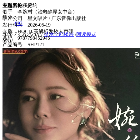
专辑名称：婉约
主题
回帖
积分
歌手：李婉村（治愈醇厚女中音）
积分
唱片公司：星文唱片 / 广东音像出版社
993
发行时间：2026-05-19
介质：HQCD 高解析发烧人声碟
2026-7-4 21:42:01
/
显示全部楼层
/
阅读模式
条码：9787798452945
691
0
产品编号：SHP121