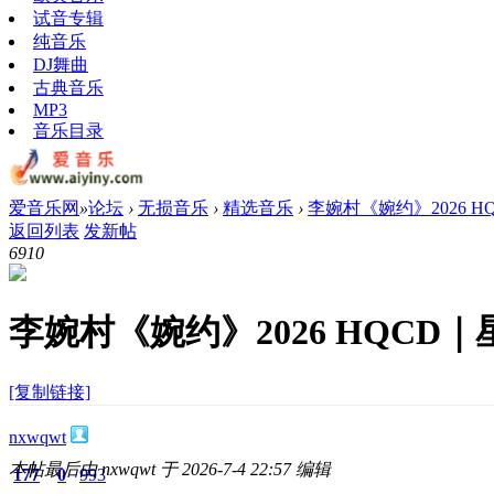
试音专辑
纯音乐
DJ舞曲
古典音乐
MP3
音乐目录
爱音乐网
»
论坛
›
无损音乐
›
精选音乐
›
李婉村《婉约》2026 
返回列表
发新帖
691
0
李婉村《婉约》2026 HQCD
[复制链接]
nxwqwt
本帖最后由 nxwqwt 于 2026-7-4 22:57 编辑
177
0
993