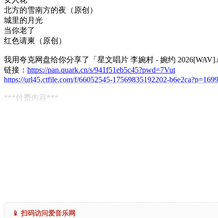
北方的雪南方的夜（原创）
城里的月光
当你老了
红色请柬（原创）
我用夸克网盘给你分享了「星文唱片 李婉村 - 婉约 2026[WAV].r
链接：
https://pan.quark.cn/s/941f51eb5c45?pwd=7Vut
https://url45.ctfile.com/f/66052545-17569835192202-b6e2ca?p=169
***付费内容***
📱 扫码访问爱音乐网