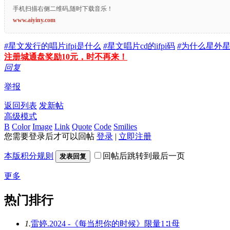
手机扫描右侧二维码,随时下载音乐！
www.aiyiny.com
#
星文发行的唱片ifpi是什么
#
星文唱片cd的ifpi码
#
为什么星外
注册城通盘奖励10元，时不再来！
回复
举报
返回列表
发新帖
高级模式
B
Color
Image
Link
Quote
Code
Smilies
您需要登录后才可以回帖
登录
|
立即注册
本版积分规则
回帖后跳转到最后一页
发表回复
更多
热门排行
1.
雷婷.2024 -《每当想你的时候》限量1∶1母