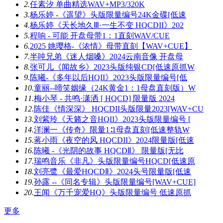
2.
任素汐 单曲精选WAV+MP3/320K
3.
杨乐婷 -《遥望》头版限量编号24K金碟[低速
4.
杨乐婷《天长地久Ⅲ·一生不变 HQCDII》202
5.
程响 - 可能 开盘母带1：1直刻WAV/CUE
6.
2025 姚璎格-《浓情》母带直刻【WAV+CUE】
7.
半吨兄弟《迷人烟嗓》2024云南音像 开盘母
8.
张可儿《闻故乡》2023头版纯银CD[低速原抓W
9.
陈曦-《多年以后HQII》2023头版限量编号[低
10.
童丽--啼笑姻缘（24K黄金1：1母盘直刻版）W
11.
梅小琴 - 共鸣·潇洒 [ HQCD] 限量版 2024
12.
陈佳《情深深》 HQCDII头版限量2023[WAV+CU
13.
刘紫玲《天籁之音HQII》2023头版限量编号 [
14.
洋澜一《传奇》限量1∶1母盘直刻[低速整轨W
15.
蒋小雨《夜空的风 HQCDII》2024限量版[低速
16.
陈曦 -《光阴的故事 HQCDⅡ》 限量版[无比
17.
瑞鸣音乐《非凡》头版限量编号HQCD[低速原
18.
刘亮鹭《最爱HQCDⅡ》2024头号限量版[低速
19.
孙露 --《同名专辑》头版限量编号[WAV+CUE]
20.
王闻《万千宠爱HQ》头版限量编号 低速原抓
更多