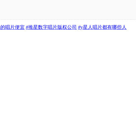
星的唱片便宜
#
推星数字唱片版权公司
#
y星人唱片都有哪些人