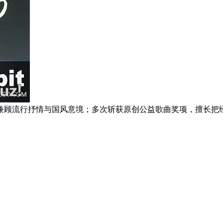
顾流行抒情与国风意境；多次斩获原创公益歌曲奖项，擅长把经典