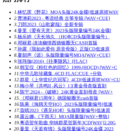
1.
林忆莲《野花》MQA头版24K金碟[低速原抓WAV
2.
曹滟莉2023 - 粤语经典 古筝专辑 [WAV+CUE]
3.
刀郎2023《山歌寥哉》全新专辑
4.
曼里《爱有天意》2023头版限量编号24K金碟[
5.
杨乐婷《天长地久 （HQⅡCD头版限量编号）
6.
邓丽君-淡淡幽情西德银圈无CASH首版
7.
孙露《我如此爱你 原音母版》正版CD低速原
8.
夏韶声《谙》头版限量编号MQA[WAV+CUE]
9.
张玮伽(2016)《往事随风》[FLAC]
10.
韩宝仪《粉红色的回忆》1999.(HQCD) [WAV+C
11.
中华儿歌珍藏集 -6CD FLAC/CUE +分轨
12.
群星《上华世纪总冠军》4CD[低速原抓WAV+CU
13.
梅小琴《共鸣II -风云》1∶1黄金母盘版直刻
14.
陈宁.2024 -《破晓》24K黄金直刻母盘 [WAV+
15.
《邓丽君15周年》德国银圈无cash首版
16.
陈果《海阔天空HQ》2023头版限量编号[低速
17.
蔻晴2023《遇见HQⅡ》头版限量编号[低速原
18.
露云娜-《下雨天》MQA限量版[WAV+整轨]
19.
粤语贺年歌曲 华纳群星贺新年3CD[WAV]2.20G
20.
曼里《天若有情》头版限量编号24K金碟 2023