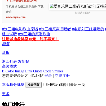
📱 扫码访问爱音乐网
手机扫描右侧二维码,随时下载
音乐！
扫码访问网站
www.aiyiny.com
#
刘三姐电影歌曲原唱
#
刘三姐原声演唱者
#
电影刘三姐谁唱的
组曲试听
#
刘三姐的原唱歌曲
注册城通盘奖励10元，时不再来！
回复
举报
返回列表
发新帖
高级模式
B
Color
Image
Link
Quote
Code
Smilies
您需要登录后才可以回帖
登录
|
立即注册
本版积分规则
回帖后跳转到最后一页
发表回复
更多
热门排行