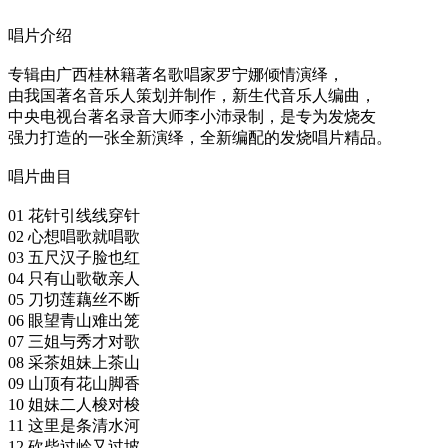
唱片介绍
专辑由广西桂林籍著名歌唱家罗宁娜倾情演绎，
由我国著名音乐人策划并制作，新生代音乐人编曲，
中央电视台著名录音大师李小沛录制，是专为发烧友
强力打造的一张全新演绎，全新编配的发烧唱片精品。
唱片曲目
01 花针引线线穿针
02 心想唱歌就唱歌
03 五尺汉子脸也红
04 只有山歌敬亲人
05 刀切莲藕丝不断
06 眼望青山难出笼
07 三姐与秀才对歌
08 采茶姐妹上茶山
09 山顶有花山脚香
10 姐妹二人梭对梭
11 这里是条清水河
12 砍柴过岭又过坡