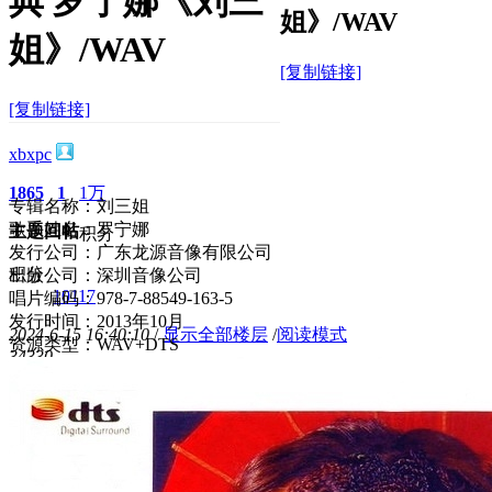
典 罗宁娜《刘三
姐》/WAV
姐》/WAV
[复制链接]
[复制链接]
xbxpc
1865
1
1万
专辑名称：刘三姐
歌手姓名：罗宁娜
主题
回帖
积分
发行公司：广东龙源音像有限公司
积分
出版公司：深圳音像公司
10117
唱片编码：978-7-88549-163-5
发行时间：2013年10月
2024-6-15 16:40:10
/
显示全部楼层
/
阅读模式
资源类型：WAV+DTS
3433
0