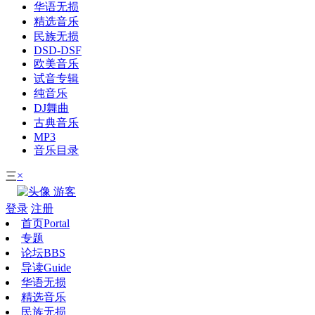
华语无损
精选音乐
民族无损
DSD-DSF
欧美音乐
试音专辑
纯音乐
DJ舞曲
古典音乐
MP3
音乐目录
×
三
游客
登录
注册
首页
Portal
专题
论坛
BBS
导读
Guide
华语无损
精选音乐
民族无损