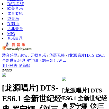
DSD-DSF
欧美音乐
试音专辑
纯音乐
DJ舞曲
古典音乐
MP3
音乐目录
爱音乐网
»
论坛
›
无损音乐
›
华语无损
›
[龙源唱片] DTS-ES6.1
全新世纪经典 罗宁娜《刘三姐》/W ...
返回列表
发新帖
3433
0
[龙源唱片] DTS-
[龙源唱片] DTS-
ES6.1 全新世纪经
ES6.1 全新世纪经
典 罗宁娜《刘三