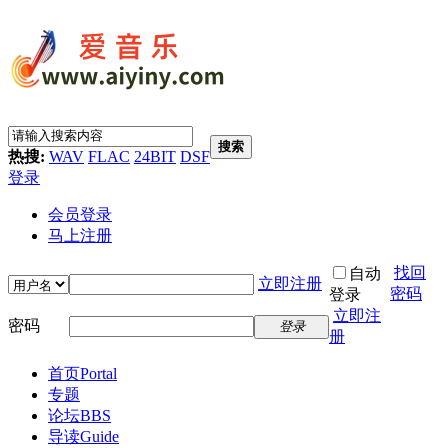
搜索
热搜:
WAV
FLAC
24BIT
DSF
登录
会员登录
马上注册
找回
自动
立即注册
密码
登录
立即注
密码
登录
册
首页
Portal
专题
论坛
BBS
导读
Guide