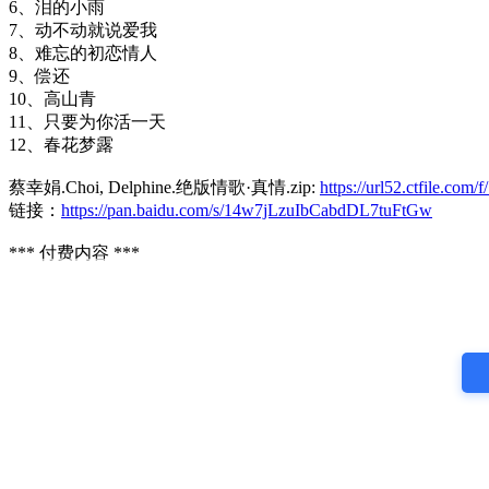
6、泪的小雨
7、动不动就说爱我
8、难忘的初恋情人
9、偿还
10、高山青
11、只要为你活一天
12、春花梦露
蔡幸娟.Choi, Delphine.绝版情歌·真情.zip:
https://url52.ctfile.c
链接：
https://pan.baidu.com/s/14w7jLzuIbCabdDL7tuFtGw
*** 付费内容 ***