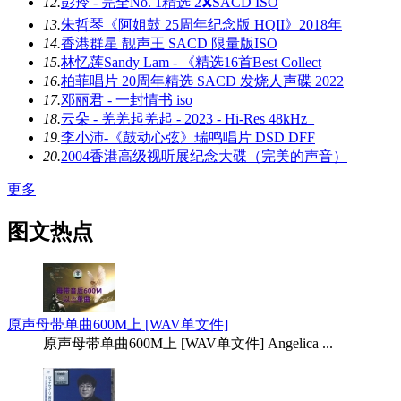
12.
彭羚 - 完全No. 1精选 2🎗SACD ISO
13.
朱哲琴《阿姐鼓 25周年纪念版 HQII》2018年
14.
香港群星 靓声王 SACD 限量版ISO
15.
林忆莲Sandy Lam - 《精选16首Best Collect
16.
柏菲唱片 20周年精选 SACD 发烧人声碟 2022
17.
邓丽君 - 一封情书 iso
18.
云朵 - 羌羌起羌起 - 2023 - Hi-Res 48kHz_
19.
李小沛-《鼓动心弦》瑞鸣唱片 DSD DFF
20.
2004香港高级视听展纪念大碟（完美的声音）
更多
图文热点
原声母带单曲600M上 [WAV单文件]
原声母带单曲600M上 [WAV单文件] Angelica ...