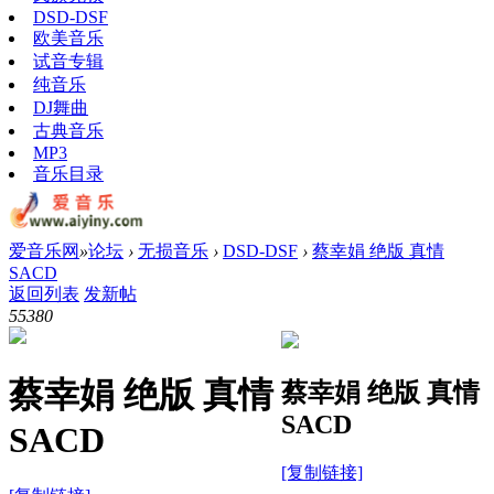
DSD-DSF
欧美音乐
试音专辑
纯音乐
DJ舞曲
古典音乐
MP3
音乐目录
爱音乐网
»
论坛
›
无损音乐
›
DSD-DSF
›
蔡幸娟 绝版 真情
SACD
返回列表
发新帖
5538
0
蔡幸娟 绝版 真情
蔡幸娟 绝版 真情
SACD
SACD
[复制链接]