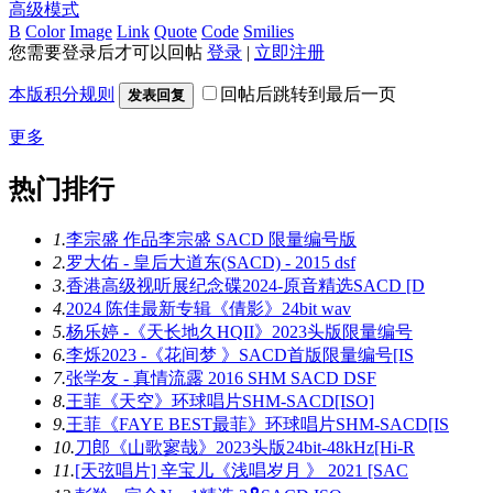
高级模式
B
Color
Image
Link
Quote
Code
Smilies
您需要登录后才可以回帖
登录
|
立即注册
本版积分规则
回帖后跳转到最后一页
发表回复
更多
热门排行
1.
李宗盛 作品李宗盛 SACD 限量编号版
2.
罗大佑 - 皇后大道东(SACD) - 2015 dsf
3.
香港高级视听展纪念碟2024-原音精选SACD [D
4.
2024 陈佳最新专辑《倩影》24bit wav
5.
杨乐婷 -《天长地久HQII》2023头版限量编号
6.
李烁2023 -《花间梦 》SACD首版限量编号[IS
7.
张学友 - 真情流露 2016 SHM SACD DSF
8.
王菲《天空》环球唱片SHM-SACD[ISO]
9.
王菲《FAYE BEST最菲》环球唱片SHM-SACD[IS
10.
刀郎《山歌寥哉》2023头版24bit-48kHz[Hi-R
11.
[天弦唱片] 辛宝儿《浅唱岁月 》 2021 [SAC