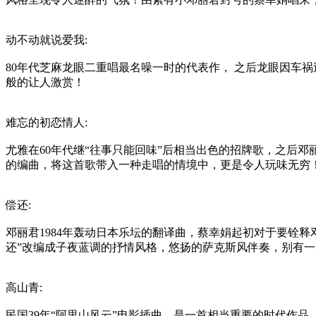
动不动就说爱我:
80年代芝麻龙眼二重唱最名噪一时的代表作， 之后龙眼因车祸过
般的让人激赏！
难忘的初恋情人:
尤雅在60年代继“往事只能回味”后相当出色的招牌歌，之后
的编曲，将这首歌带入一种走唱的情境中，更是令人玩味无穷
偿还:
邓丽君1984年轰动日本乐坛的翻译曲，蔡幸娟起初对于要铨
还”改编成子夜蓝调的抒情风格，悠扬的萨克斯风伴奏，别有
高山青:
民国39年“阿里山风云”电影插曲，是一首相当重要的时代作品，由