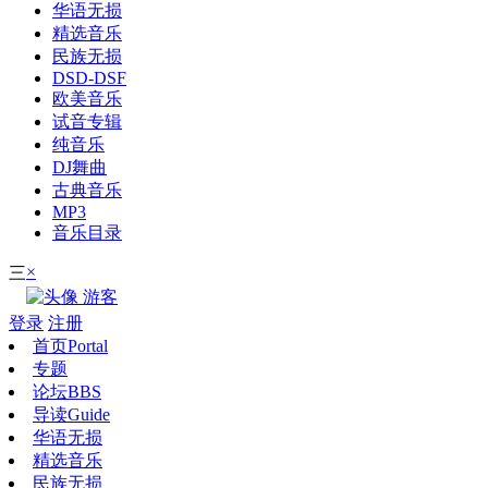
华语无损
精选音乐
民族无损
DSD-DSF
欧美音乐
试音专辑
纯音乐
DJ舞曲
古典音乐
MP3
音乐目录
×
三
游客
登录
注册
首页
Portal
专题
论坛
BBS
导读
Guide
华语无损
精选音乐
民族无损