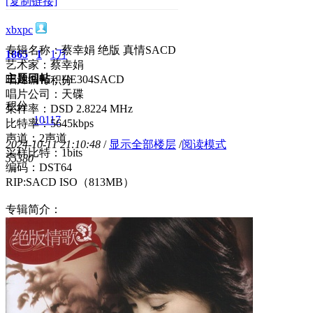
[复制链接]
xbxpc
专辑名称：蔡幸娟 绝版 真情SACD
1865
1
1万
艺术家：蔡幸娟
主题
回帖
唱片编号：HE304SACD
积分
唱片公司：天碟
积分
采样率：DSD 2.8224 MHz
10117
比特率：5645kbps
声道：2声道
2024-10-11 21:10:48
/
显示全部楼层
/
阅读模式
采样比特：1bits
5538
0
编码：DST64
RIP:SACD ISO（813MB）
专辑简介：