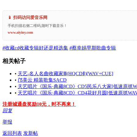
📱 扫码访问爱音乐网
手机扫描右侧二维码,随时下载音乐！
www.aiyiny.com
#
收藏cd收藏专辑好还是精选集
#
蔡幸娟早期歌曲专辑
相关帖子
•
天艺-名人名曲收藏家Ⅲ(HQCDⅡ)[WAV+CUE]
•
邝美云 精装歌集SACD
•
天艺唱片《国乐·典藏8CD》CD5民乐八大家[低速原抓WA
•
天艺唱片《国乐·典藏8CD》CD4花好月圆[低速原抓WAV+
注册城通盘奖励10元，时不再来！
回复
举报
返回列表
发新帖