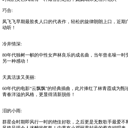
巧合:
凤飞飞早期最脍炙人口的代表作，轻松的旋律朗朗上口，近期
动听！
冷井情深:
80年代独树一帜的中性女声林良乐的成名曲，当年曾名噪一
另一种感动！
天真活泼又美丽:
60年代的电影“云飘飘”的经典插曲，此片捧红了林青霞成为
青春洋溢的风格，更显得清新脱俗！
泪的小雨:
群星会时期即风行一时的绝佳好歌，之后更是无数歌手最爱不释手
风格呈现令人迷醉的气氛！由素有小邓丽君封号的蔡幸娟唱来