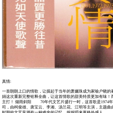
真情:
一首朗朗上口的情歌，让掘起于当年的萧孋珠成为家喻户晓的
娟这次重新完整铨释全曲，让这首情歌的甜美特质更加有味！而
主打！ 烟雨斜阳 70年代文艺片盛行一时，这首歌是197
司，由柯俊雄、唐宝云、李湘、汤兰花、江明等主演，主题曲
时期的文艺风潮有一种难舍的记忆，娓娓唱来更格外感人