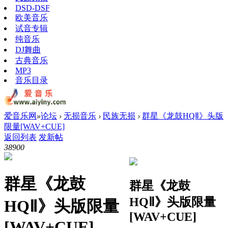
DSD-DSF
欧美音乐
试音专辑
纯音乐
DJ舞曲
古典音乐
MP3
音乐目录
爱音乐网
»
论坛
›
无损音乐
›
民族无损
›
群星《龙鼓HQⅡ》头版
限量[WAV+CUE]
返回列表
发新帖
3890
0
群星《龙鼓
群星《龙鼓
HQⅡ》头版限量
HQⅡ》头版限量
[WAV+CUE]
[WAV+CUE]