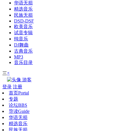
华语无损
精选音乐
民族无损
DSD-DSF
欧美音乐
试音专辑
纯音乐
DJ舞曲
古典音乐
MP3
音乐目录
×
三
游客
登录
注册
首页
Portal
专题
论坛
BBS
导读
Guide
华语无损
精选音乐
民族无损