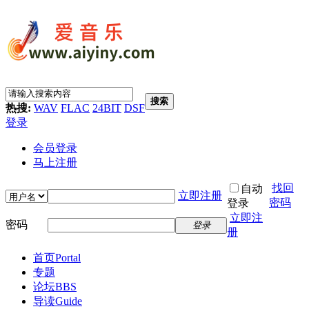
搜索
热搜:
WAV
FLAC
24BIT
DSF
登录
会员登录
马上注册
找回
自动
立即注册
密码
登录
立即注
密码
登录
册
首页
Portal
专题
论坛
BBS
导读
Guide