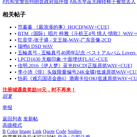
#
共和党警告特朗普政府或停摆
#
高市早苗无聊转椅子被批丢人
相关帖子
•
范蓁蓁 《最浪漫的事》HQCD[WAV+CUE]
•
BTM（国际）唱片 梓雅《斗机王4号 情人·情歌》WAV+
•
红音堂-张子盛 - 文王操-WAV-广东音像-2CD
•
瑞鸣6 DSD WAV
•
五輪真弓 - 五輪真弓40周年記念 ベストアルバム Lovers & F
•
LPCD1630 无极印象·十面埋伏FLAC+CUE
•
佳明.2016《伊人梦》蓝光BSCD[正版原抓WAV+CUE]
•
李小沛《俳》头版限量编号24K金碟[低速原抓WAV+CUE
•
怡莉《难忘国语金曲6》酒廊卡拉OK[低速原抓WAV+CU
注册城通盘奖励10元，时不再来！
回复
举报
返回列表
发新帖
高级模式
B
Color
Image
Link
Quote
Code
Smilies