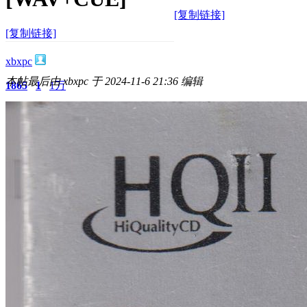
[复制链接]
[复制链接]
xbxpc
本帖最后由 xbxpc 于 2024-11-6 21:36 编辑
1865
1
1万
主题
回帖
积分
积分
10117
2024-11-6 21:19:03
/
显示全部楼层
/
阅读模式
3890
0