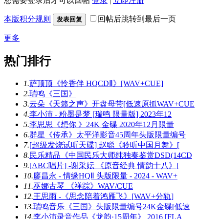
您需要登录后才可以回帖
登录
|
立即注册
本版积分规则
回帖后跳转到最后一页
发表回复
更多
热门排行
1.
萨顶顶《怜香伴 HQCDⅡ》[WAV+CUE]
2.
瑞鸣《三国》
3.
云朵《天籁之声》开盘母带[低速原抓WAV+CUE
4.
李小沛 - 粉墨是梦 [瑞鸣 限量版] 2023年12
5.
李思思《想你 》24K 金碟 2020年12月限量
6.
群星《传承》太平洋影音45周年头版限量编号
7.
[超级发烧试听天碟] 赵聪《聆听中国月舞》[
8.
民乐精品《中国民乐大师纯独奏鉴赏DSD(14CD
9.
[ABC唱片] -谢采妘 《原音经典 情韵十八》[
10.
廖昌永 - 情缘HQⅡ 头版限量 - 2024 - WAV+
11.
巫娜古琴 《禅踪》WAV/CUE
12.
王思雨 -《思念陪着鸿雁飞》[WAV+分轨]
13.
瑞鸣音乐《三国》头版限量编号24K金碟[低速
14.
李小沛录音作品《龙韵·15周年》 2016 [FLA