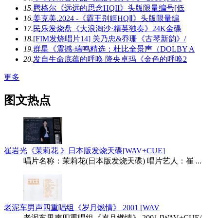
15.
腾格尔《远远的思念HQII》头版限量编号[低
16.
姜克美.2024 -《霸王别姬HQⅡ》头版限量编
17.
民乐发烧盘《大浪淘沙·精英独奏》24K金碟
18.
[FIM发烧唱片14] 关乃忠&乔珊《古琴新韵》/
19.
群星《震撼-瑞鸣精选：杜比全景声（DOLBY A
20.
发自生命底蕴的呼唤 降央卓玛《金色的呼唤2
更多
图文热点
崔岩光《茉莉花 》日本版发烧天碟[WAV+CUE]
唱片名称：茉莉花(日本版发烧天碟) 唱片艺人：崔 ...
老泥车男声四重唱组《岁月燃情》 2001 [WAV
老泥车男声四重唱组《岁月燃情》 2001 [WAV+CUE/ ...