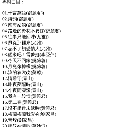
專輯曲目：
01.千言萬語(鄧麗君))
02.海韻(鄧麗君)
03.南海姑娘(鄧麗君)
04.路邊的野花不要採(鄧麗君)
05.往事只能回味(尤雅))
06.風從那裡來(尤雅)
07.忘不了初戀情人(尤雅)
08.醒來吧！雷夢娜(李亞萍)
09.今天不回家(姚蘇蓉)
10.月兒像檸檬(姚蘇蓉)
11.淚的衣裳(姚蘇蓉)
12.情難守(青山)
13.昨夜夢醒時(青山)
14.今夜雨濛濛(青山)
15.我有一段情(黃曉君)
16.第二春(黃曉君)
17.恨不相逢未嫁時(黃曉君)
18.梅蘭梅蘭我愛妳(劉家昌)
19.青煙(劉家昌)
20.娜奴娃情歌(萬沙浪)