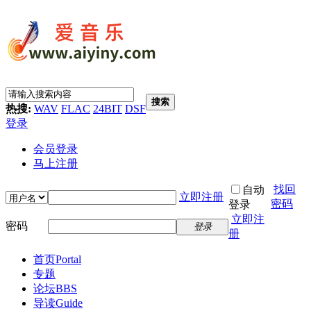
搜索
热搜:
WAV
FLAC
24BIT
DSF
登录
会员登录
马上注册
找回
自动
立即注册
密码
登录
立即注
密码
登录
册
首页
Portal
专题
论坛
BBS
导读
Guide