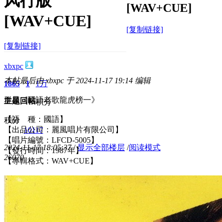
风行版
[WAV+CUE]
[WAV+CUE]
[复制链接]
[复制链接]
xbxpc
本帖最后由 xbxpc 于 2024-11-17 19:14 编辑
1865
1
1万
群星《國語老歌龍虎榜一》
主题
回帖
积分
【語 種：國語】
积分
【出品公司：麗風唱片有限公司】
10117
【唱片編號：LFCD-5005】
2024-11-17 18:05:37
/
显示全部楼层
/
阅读模式
【發行時間：1987年】
2607
0
【專輯格式：WAV+CUE】