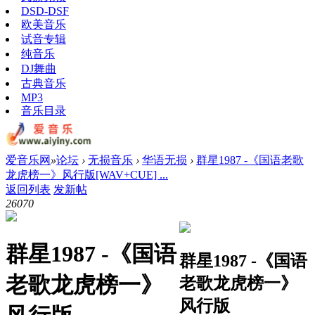
DSD-DSF
欧美音乐
试音专辑
纯音乐
DJ舞曲
古典音乐
MP3
音乐目录
爱音乐网
»
论坛
›
无损音乐
›
华语无损
›
群星1987 -《国语老歌
龙虎榜一》风行版[WAV+CUE] ...
返回列表
发新帖
2607
0
群星1987 -《国语
群星1987 -《国语
老歌龙虎榜一》
老歌龙虎榜一》
风行版