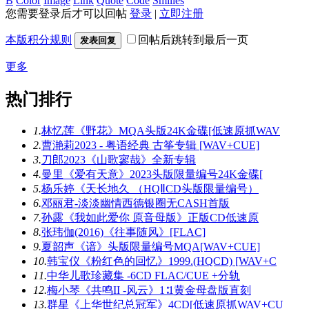
B
Color
Image
Link
Quote
Code
Smilies
您需要登录后才可以回帖
登录
|
立即注册
本版积分规则
回帖后跳转到最后一页
发表回复
更多
热门排行
1.
林忆莲《野花》MQA头版24K金碟[低速原抓WAV
2.
曹滟莉2023 - 粤语经典 古筝专辑 [WAV+CUE]
3.
刀郎2023《山歌寥哉》全新专辑
4.
曼里《爱有天意》2023头版限量编号24K金碟[
5.
杨乐婷《天长地久 （HQⅡCD头版限量编号）
6.
邓丽君-淡淡幽情西德银圈无CASH首版
7.
孙露《我如此爱你 原音母版》正版CD低速原
8.
张玮伽(2016)《往事随风》[FLAC]
9.
夏韶声《谙》头版限量编号MQA[WAV+CUE]
10.
韩宝仪《粉红色的回忆》1999.(HQCD) [WAV+C
11.
中华儿歌珍藏集 -6CD FLAC/CUE +分轨
12.
梅小琴《共鸣II -风云》1∶1黄金母盘版直刻
13.
群星《上华世纪总冠军》4CD[低速原抓WAV+CU