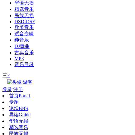
华语无损
精选音乐
民族无损
DSD-DSF
欧美音乐
试音专辑
纯音乐
DJ舞曲
古典音乐
MP3
音乐目录
×
三
游客
登录
注册
首页
Portal
专题
论坛
BBS
导读
Guide
华语无损
精选音乐
民族无损