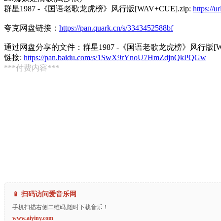
群星1987 -《国语老歌龙虎榜》风行版[WAV+CUE].zip:
https://
夸克网盘链接：
https://pan.quark.cn/s/3343452588bf
通过网盘分享的文件：群星1987 -《国语老歌龙虎榜》风行版[WAV+
链接:
https://pan.baidu.com/s/1SwX9rYnoU7HmZdjnQkPQGw
***付费内容***
📱 扫码访问爱音乐网
手机扫描右侧二维码,随时下载音乐！
www.aiyiny.com