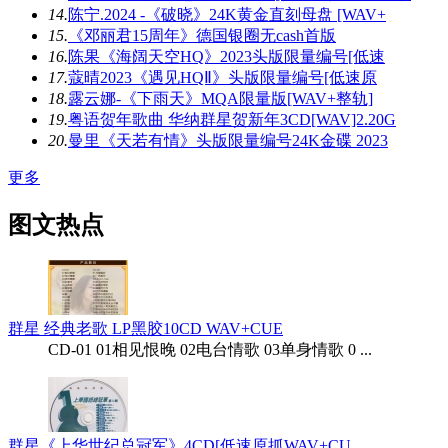
14.
陈宁.2024 -《破晓》24K黄金直刻母盘 [WAV+
15.
《邓丽君15周年》德国银圈无cash首版
16.
陈果《海阔天空HQ》2023头版限量编号[低速
17.
蔻晴2023《遇见HQⅡ》头版限量编号[低速原
18.
露云娜-《下雨天》MQA限量版[WAV+整轨]
19.
粤语贺年歌曲 华纳群星贺新年3CD[WAV]2.20G
20.
曼里《天若有情》头版限量编号24K金碟 2023
更多
图文热点
群星 经典老歌 LP黑胶10CD WAV+CUE
CD-01 01相见恨晚 02电台情歌 03单身情歌 0 ...
群星《上华世纪总冠军》4CD[低速原抓WAV+CU